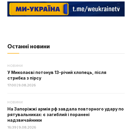
Останні новини
НОВИНИ
У Миколаєві потонув 13-річий хлопець, після
стрибка з пірсу
17:00 | 9.08.2026
НОВИНИ
На Запоріжжі армія рф завдала повторного удару по
рятувальниках: є загиблий і поранені
надзвичайники
16:39 | 9.08.2026