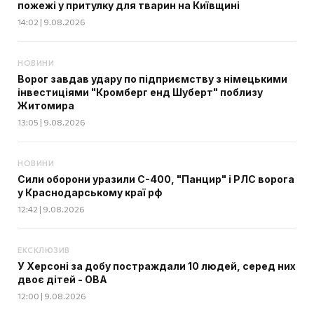
пожежі у притулку для тварин на Київщині
14:02 | 9.08.2026
НОВИНИ
Ворог завдав удару по підприємству з німецькими
інвестиціями "Кромберг енд Шуберт" поблизу
Житомира
13:05 | 9.08.2026
НОВИНИ
Сили оборони уразили С-400, "Панцир" і РЛС ворога
у Краснодарському краї рф
12:42 | 9.08.2026
ЕКСКЛЮЗИВ
У Херсоні за добу постраждали 10 людей, серед них
двоє дітей - ОВА
12:00 | 9.08.2026