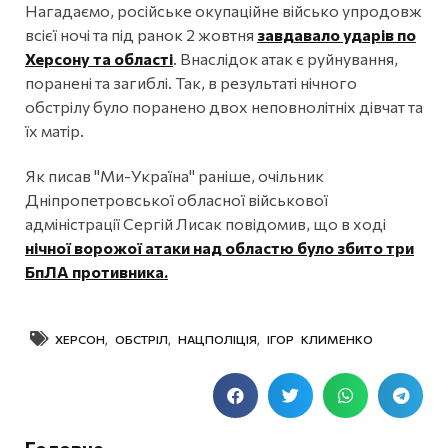
Нагадаємо, російське окупаційне військо упродовж
всієї ночі та під ранок 2 жовтня
завдавало ударів по
Херсону та області
. Внаслідок атак є руйнування,
поранені та загиблі. Так, в результаті нічного
обстрілу було поранено двох неповнолітніх дівчат та
їх матір.
Як писав "Ми-Україна" раніше, очільник
Дніпропетровської обласної військової
адміністрації Сергій Лисак повідомив, що в ході
нічної ворожої атаки над областю було збито три
БпЛА противника.
ХЕРСОН
,
ОБСТРІЛ
,
НАЦПОЛІЦІЯ
,
ІГОР КЛИМЕНКО