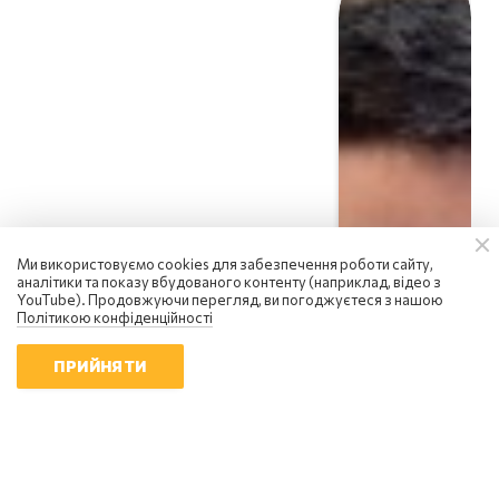
Ми використовуємо cookies для забезпечення роботи сайту,
аналітики та показу вбудованого контенту (наприклад, відео з
YouTube). Продовжуючи перегляд, ви погоджуєтеся з нашою
Політикою конфіденційності
ПРИЙНЯТИ
Тимофій Юрков
Дрони-перехоплювачі, РЕБ, РЕР
та РЛС: як усе це вибудувати в