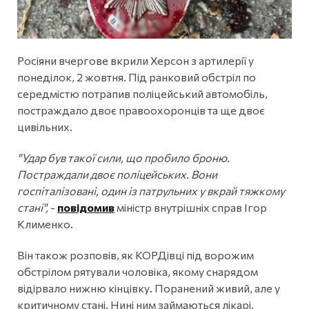
Росіяни вчергове вкрили Херсон з артилерії у
понеділок, 2 жовтня. Під ранковий обстріл по
середмістю потрапив поліцейський автомобіль,
постраждало двоє правоохоронців та ще двоє
цивільних.
"Удар був такої сили, що пробило броню.
Постраждали двоє поліцейських. Вони
госпіталізовані, один із патрульних у вкрай тяжкому
стані",
-
повідомив
міністр внутрішніх справ Ігор
Клименко.
Він також розповів, як КОРДівці під ворожим
обстрілом рятували чоловіка, якому снарядом
відірвало нижню кінцівку. Поранений живий, але у
критичному стані. Нині ним займаються лікарі.