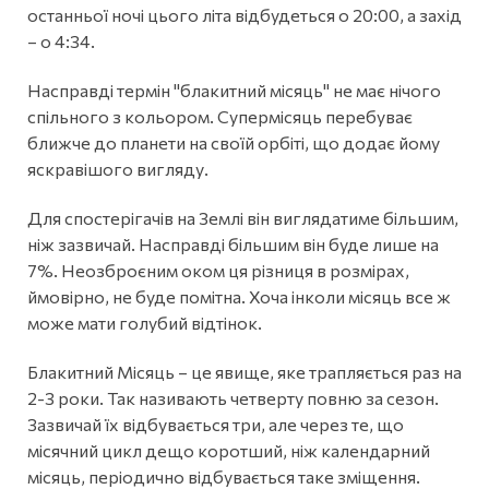
останньої ночі цього літа відбудеться о 20:00, а захід
– о 4:34.
Насправді термін "блакитний місяць" не має нічого
спільного з кольором. Супермісяць перебуває
ближче до планети на своїй орбіті, що додає йому
яскравішого вигляду.
Для спостерігачів на Землі він виглядатиме більшим,
ніж зазвичай. Насправді більшим він буде лише на
7%. Неозброєним оком ця різниця в розмірах,
ймовірно, не буде помітна. Хоча інколи місяць все ж
може мати голубий відтінок.
Блакитний Місяць – це явище, яке трапляється раз на
2-3 роки. Так називають четверту повню за сезон.
Зазвичай їх відбувається три, але через те, що
місячний цикл дещо коротший, ніж календарний
місяць, періодично відбувається таке зміщення.