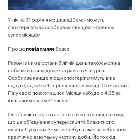
У ніч на 31 серпня мешканці Землі можуть
спостерігати за особливим явищем – повним
супермісяцем.
Про це
повідомляє
Space.
Разом із ним в останній літній день також можна
побачити появу дуже яскравого Сатурна.
Особливе явище люди спостерігатимуть вже
вдруге, адже на 1 серпня зійшов місяць Осетрових.
Піку своєї повноти диск Місяця набуде о 4:35 за
київським часом 31 числа.
Особливість цього астрологічного явища в тому,
що це об’єднання супермісяця та блакитного
місяця. Супутник Землі перебуватиме на небосхилі
практично всю темну частину доби. Його схід