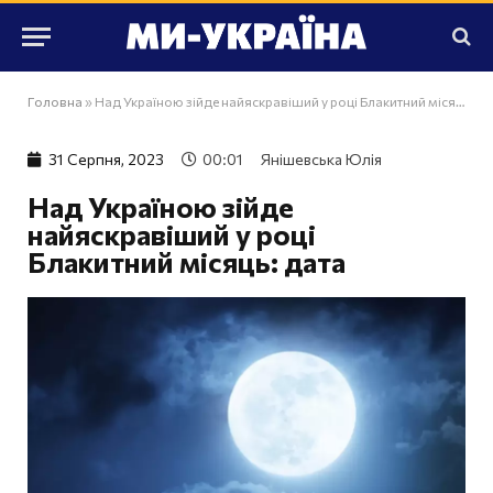
Головна
»
Над Україною зійде найяскравіший у році Блакитний місяць: дата
31 Серпня, 2023
00:01
Янішевська Юлія
Над Україною зійде
найяскравіший у році
Блакитний місяць: дата