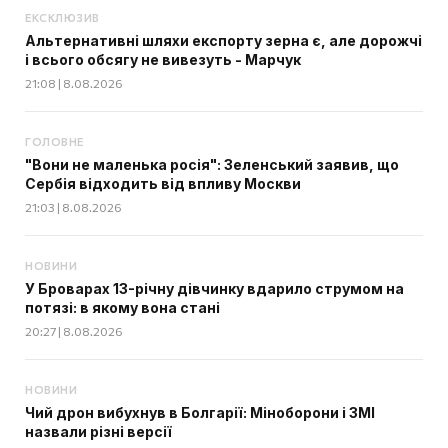
ЕКСКЛЮЗИВ
Альтернативні шляхи експорту зерна є, але дорожчі
і всього обсягу не вивезуть - Марчук
21:08 | 8.08.2026
ГОЛОВНЕ
"Вони не маленька росія": Зеленський заявив, що
Сербія відходить від впливу Москви
21:03 | 8.08.2026
НОВИНИ
У Броварах 13-річну дівчинку вдарило струмом на
потязі: в якому вона стані
20:27 | 8.08.2026
НОВИНИ
Чий дрон вибухнув в Болгарії: Міноборони і ЗМІ
назвали різні версії