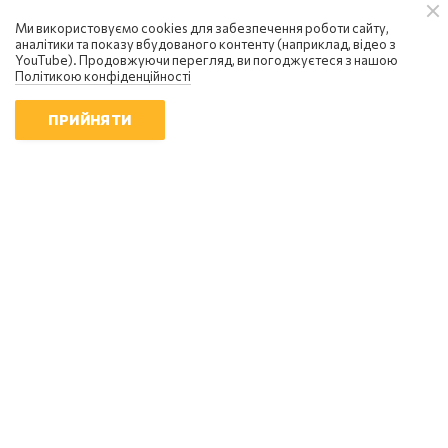
кризи
Ми використовуємо cookies для забезпечення роботи сайту,
08:58 | 8.08.2026
аналітики та показу вбудованого контенту (наприклад, відео з
YouTube). Продовжуючи перегляд, ви погоджуєтеся з нашою
Політикою конфіденційності
ПРИЙНЯТИ