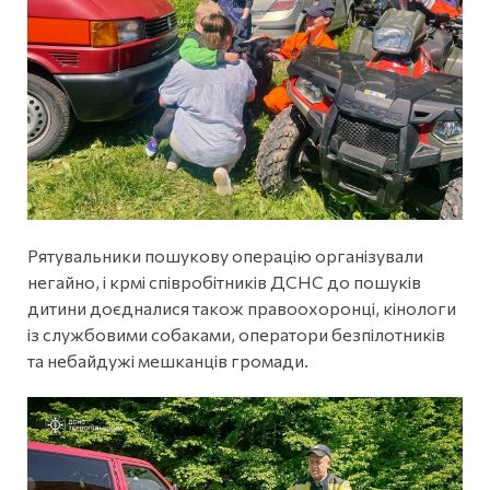
Рятувальники пошукову операцію організували
негайно, і крмі співробітників ДСНС до пошуків
дитини доєдналися також правоохоронці, кінологи
із службовими собаками, оператори безпілотників
та небайдужі мешканців громади.