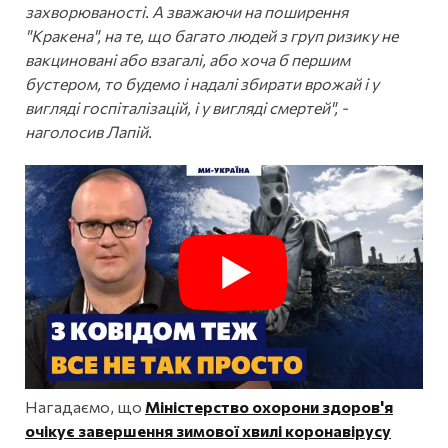
захворюваності. А зважаючи на поширення
"Кракена", на те, що багато людей з груп ризику не
вакциновані або взагалі, або хоча б першим
бустером, то будемо і надалі збирати врожай і у
вигляді госпіталізацій, і у вигляді смертей", -
наголосив Лапій.
Нагадаємо, що
Міністерство охорони здоров'я
очікує завершення зимової хвилі коронавірусу