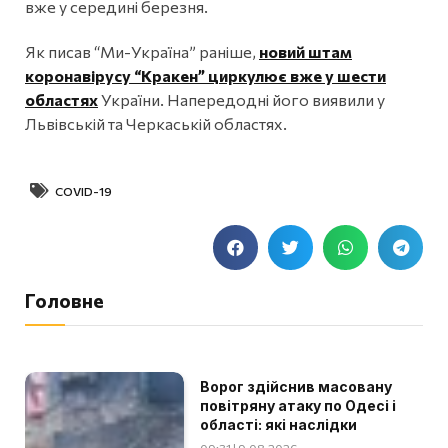
вже у середині березня.
Як писав “Ми-Україна” раніше,
новий штам
коронавірусу “Кракен” циркулює вже у шести
областях
України. Напередодні його виявили у
Львівській та Черкаській областях.
COVID-19
Головне
Ворог здійснив масовану
повітряну атаку по Одесі і
області: які наслідки
09:31 | 9.08.2026