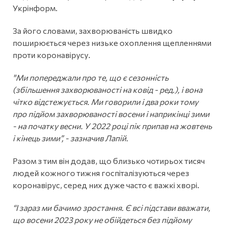
Укрінформ.
За його словами, захворюваність швидко
поширюється через низьке охоплення щепленнями
проти коронавірусу.
"Ми попереджали про те, що є сезонність
(збільшення захворюваності на ковід - ред.), і вона
чітко відстежується. Ми говорили і два роки тому
про підйом захворюваності восени і наприкінці зими
- на початку весни. У 2022 році пік припав на жовтень
і кінець зими”, - зазначив Лапій.
Разом з тим він додав, що близько чотирьох тисяч
людей кожного тижня госпіталізуються через
коронавірус, серед них дуже часто є важкі хворі.
“І зараз ми бачимо зростання. Є всі підстави вважати,
що восени 2023 року не обійдеться без підйому