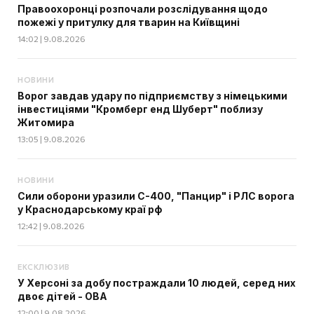
Правоохоронці розпочали розслідування щодо
пожежі у притулку для тварин на Київщині
14:02 | 9.08.2026
НОВИНИ
Ворог завдав удару по підприємству з німецькими
інвестиціями "Кромберг енд Шуберт" поблизу
Житомира
13:05 | 9.08.2026
НОВИНИ
Сили оборони уразили С-400, "Панцир" і РЛС ворога
у Краснодарському краї рф
12:42 | 9.08.2026
ЕКСКЛЮЗИВ
У Херсоні за добу постраждали 10 людей, серед них
двоє дітей - ОВА
12:00 | 9.08.2026