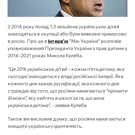
З 2014 року понад 1,5 мільйона українських дітей
знаходяться в окупації або були вивезені примусово
в росію. Про це в
інтервʼю
"Ми-Україна" розповів
уповноважений Президента України з прав дитини у
2014-2021 роках Микола Кулеба.
"Це 20% українських дітей – кожна п'ята дитина, яка
сьогодні знаходиться у владі російської імперії. Яка
кожного дня зазнає русифікації, яка кожного дня
страждає від того, що росіяни намагаються "промити
їй мізки", яку хейтять в школі за те, що вона
українська дитина", - заявив Кулеба.
Також він висловив думку, що росіяни намагаються
знищити українську ідентичність.