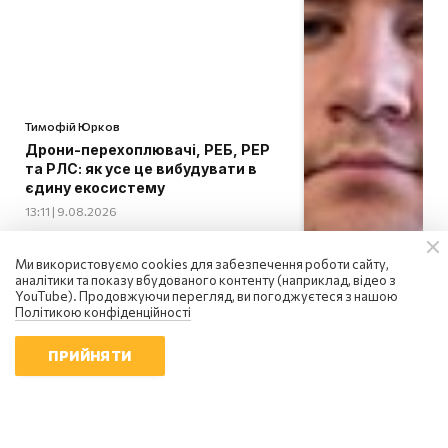
Тимофій Юрков
Дрони-перехоплювачі, РЕБ, РЕР
та РЛС: як усе це вибудувати в
єдину екосистему
13:11 | 9.08.2026
Ми використовуємо cookies для забезпечення роботи сайту,
аналітики та показу вбудованого контенту (наприклад, відео з
YouTube). Продовжуючи перегляд, ви погоджуєтеся з нашою
Політикою конфіденційності
ПРИЙНЯТИ