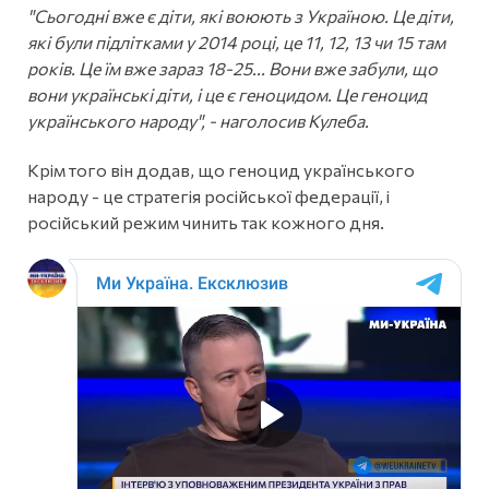
"Сьогодні вже є діти, які воюють з Україною. Це діти,
які були підлітками у 2014 році, це 11, 12, 13 чи 15 там
років. Це їм вже зараз 18-25... Вони вже забули, що
вони українські діти, і це є геноцидом. Це геноцид
українського народу", - наголосив Кулеба.
Крім того він додав, що геноцид українського
народу - це стратегія російської федерації, і
російський режим чинить так кожного дня.