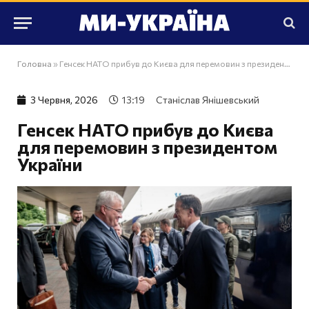
Головна
»
Генсек НАТО прибув до Києва для перемовин з президентом України
3 Червня, 2026
13:19
Станіслав Янішевський
Генсек НАТО прибув до Києва
для перемовин з президентом
України