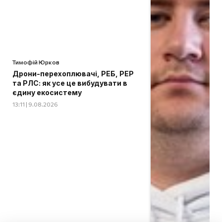
Тимофій Юрков
Дрони-перехоплювачі, РЕБ, РЕР
та РЛС: як усе це вибудувати в
єдину екосистему
13:11 | 9.08.2026