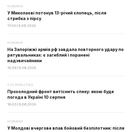
НОВИНИ
У Миколаєві потонув 13-річий хлопець, після
стрибка з пірсу
17:00 | 9.08.2026
НОВИНИ
На Запоріжжі армія рф завдала повторного удару по
рятувальниках: є загиблий і поранені
надзвичайники
16:39 | 9.08.2026
СУСПІЛЬСТВО
Прохолодний фронт витіснить спеку: якою буде
погода в Україні 10 серпня
16:03 | 9.08.2026
НОВИНИ
У Молдові вчергове впав бойовий безпілотник: після