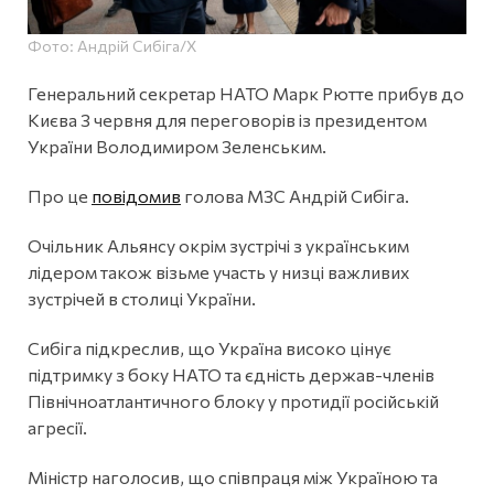
Фото: Андрій Сибіга/Х
Генеральний секретар НАТО Марк Рютте прибув до
Києва 3 червня для переговорів із президентом
України Володимиром Зеленським.
Про це
повідомив
голова МЗС Андрій Сибіга.
Очільник Альянсу окрім зустрічі з українським
лідером також візьме участь у низці важливих
зустрічей в столиці України.
Сибіга підкреслив, що Україна високо цінує
підтримку з боку НАТО та єдність держав-членів
Північноатлантичного блоку у протидії російській
агресії.
Міністр наголосив, що співпраця між Україною та