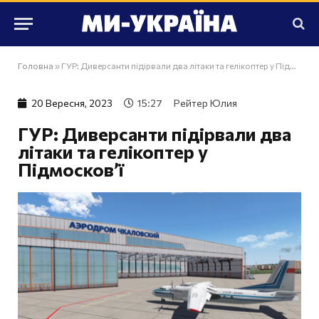
Головна
»
ГУР: Диверсанти підірвали два літаки та гелікоптер у Підмосковʼї
20 Вересня, 2023
15:27
Рейтер Юлия
ГУР: Диверсанти підірвали два
літаки та гелікоптер у
Підмосковʼї