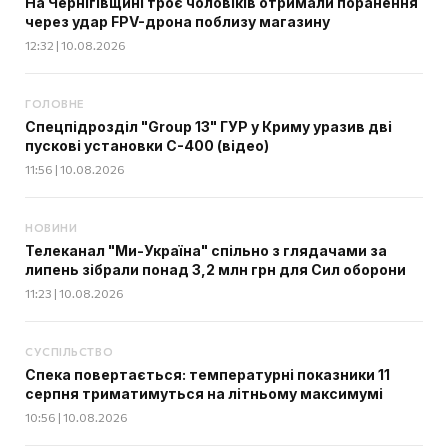
На Чернігівщині троє чоловіків отримали поранення
через удар FPV-дрона поблизу магазину
12:32 | 10.08.2026
ГОЛОВНЕ
Спецпідрозділ "Group 13" ГУР у Криму уразив дві
пускові установки С-400 (відео)
11:56 | 10.08.2026
НОВИНИ
Телеканал "Ми-Україна" спільно з глядачами за
липень зібрали понад 3,2 млн грн для Сил оборони
11:23 | 10.08.2026
СУСПІЛЬСТВО
Спека повертається: температурні показники 11
серпня триматимуться на літньому максимумі
10:56 | 10.08.2026