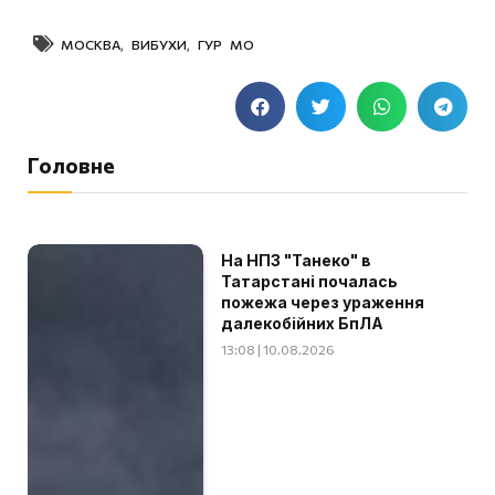
МОСКВА
,
ВИБУХИ
,
ГУР МО
Головне
На НПЗ "Танеко" в
Татарстані почалась
пожежа через ураження
далекобійних БпЛА
13:08 | 10.08.2026