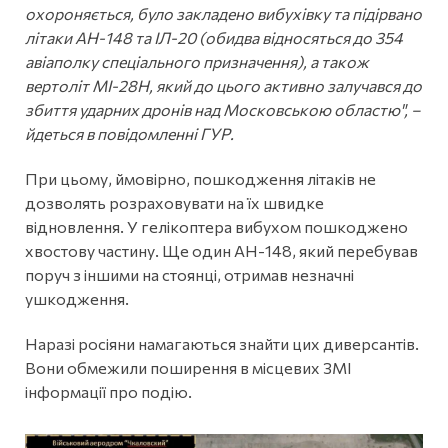
охороняється, було закладено вибухівку та підірвано
літаки АН-148 та ІЛ-20 (обидва відносяться до 354
авіаполку спеціального призначення), а також
вертоліт МІ-28Н, який до цього активно залучався до
збиття ударних дронів над Московською областю", –
йдеться в повідомленні ГУР.
При цьому, ймовірно, пошкодження літаків не
дозволять розраховувати на їх швидке
відновлення. У гелікоптера вибухом пошкоджено
хвостову частину. Ще один АН-148, який перебував
поруч з іншими на стоянці, отримав незначні
ушкодження.
Наразі росіяни намагаються знайти цих диверсантів.
Вони обмежили поширення в місцевих ЗМІ
інформації про подію.