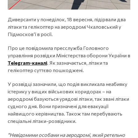
Диверсанти у понеділок, 18 вересня, підірвали два
літаки та гелікоптер на аеродромі Чкаловський у
Підмосковʼї в росії.
Про це повідомила пресслужба Головного
управління розвідки Міністерства оборони України в
Telegram-каналі
. Як зазначається, літаки та
гелікоптер суттєво пошкоджені.
У розвідці зазначили, що подія викликала неабияку
істерику у вищих військових коридорах – на
аеродромі базуються урядові літаки, так звані літаки
судного дня. Вони призначені для евакуації
найвищого керівництва. Також там перебувають
спеціальні літаки-розвідники.
"Невідомими особами на аеродромі, який ретельно