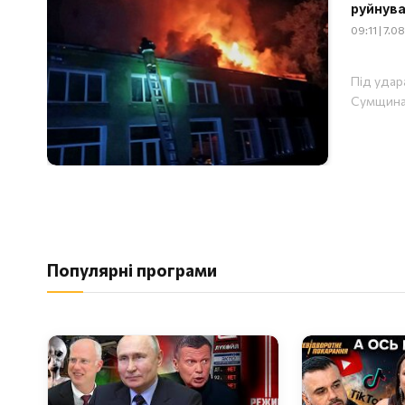
руйнува
09:11 | 7.
Під удар
Сумщина
Популярні програми