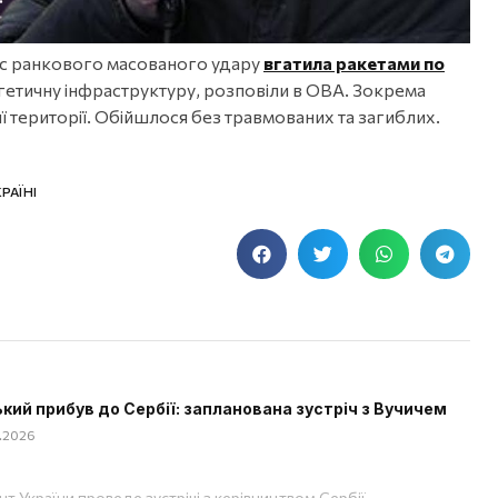
час ранкового масованого удару
вгатила ракетами по
ргетичну інфраструктуру, розповіли в ОВА. Зокрема
її території. Обійшлося без травмованих та загиблих.
РАЇНІ
кий прибув до Сербії: запланована зустріч з Вучичем
8.2026
т України проведе зустрічі з керівництвом Сербії