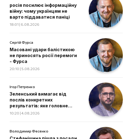
росія посилює інформаційну
війну: чому українцям не
варто піддаватися паніці
18:01 | 6.08.2026
Сергій Фурса
Масовані удари балістикою
не приносять росії перемоги
- Фурса
20:10 | 5.08.2026
Ігор Петренко
Зеленський вимагає від
послів конкретних
результатів: яке головне
завдання дипломатів
10:20 | 4.08.2026
Володимир Фесенко
Стефанішина пішла з посади