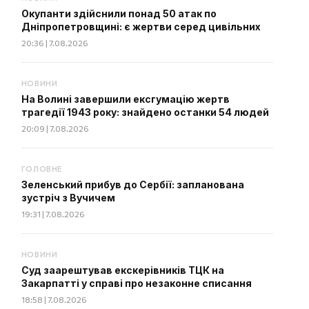
Окупанти здійснили понад 50 атак по
Дніпропетровщині: є жертви серед цивільних
20:36 | 7.08.2026
НОВИНИ
На Волині завершили ексгумацію жертв
трагедії 1943 року: знайдено останки 54 людей
20:09 | 7.08.2026
ГОЛОВНЕ
Зеленський прибув до Сербії: запланована
зустріч з Вучичем
19:31 | 7.08.2026
НОВИНИ
Суд заарештував екскерівників ТЦК на
Закарпатті у справі про незаконне списання
18:58 | 7.08.2026