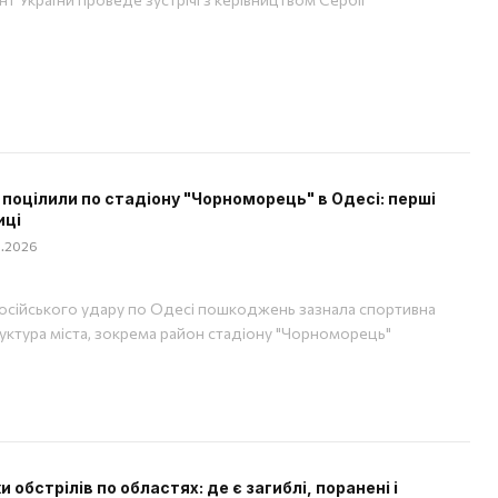
 поцілили по стадіону "Чорноморець" в Одесі: перші
иці
08.2026
російського удару по Одесі пошкоджень зазнала спортивна
уктура міста, зокрема район стадіону "Чорноморець"
 обстрілів по областях: де є загиблі, поранені і