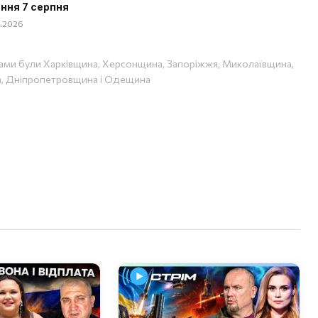
ння 7 серпня
08.2026
ами були Харківщина, Херсонщина, Запоріжжя, Миколаївщина,
, Дніпропетровщина і Одещина