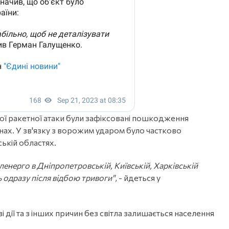
ої ракетної атаки були зафіксовані пошкодження
нах. У зв'язку з ворожим ударом було частково
ькій областях.
енерго в Дніпропетровській, Київській, Харківській
 одразу після відбою тривоги"
, - йдеться у
і дії та з інших причин без світла залишається населення