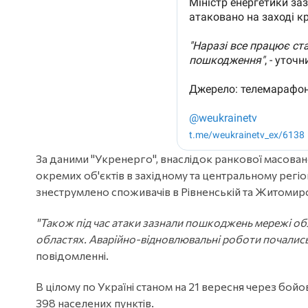
За даними "Укренерго", внаслідок ранкової масован
окремих об'єктів в західному та центральному регіо
знеструмлено споживачів в Рівненській та Житомирс
"Також під час атаки зазнали пошкоджень мережі обл
областях. Аварійно-відновлювальні роботи почались
повідомленні.
В цілому по Україні станом на 21 вересня через бойов
398 населених пунктів.