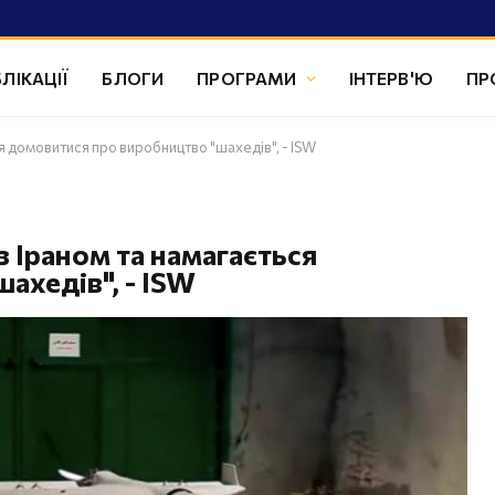
ЛІКАЦІЇ
БЛОГИ
ПРОГРАМИ
ІНТЕРВ'Ю
ПР
я домовитися про виробництво "шахедів", - ISW
 Іраном та намагається
ахедів", - ISW