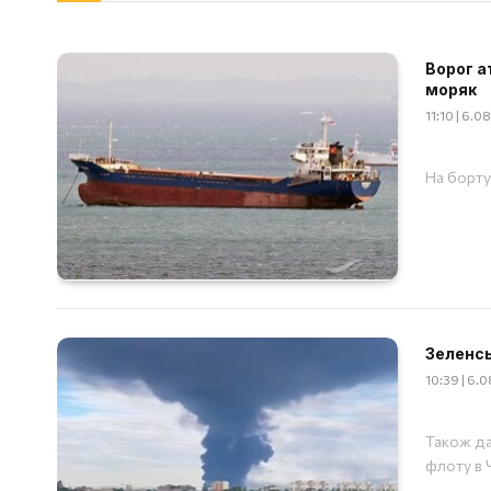
Ворог а
моряк
11:10 | 6.
На борту
Зеленсь
10:39 | 6.
Також да
флоту в 