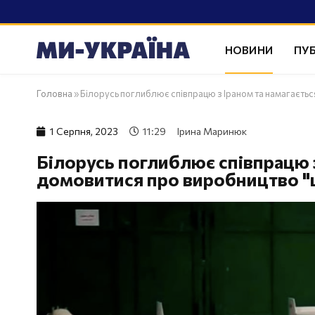
НОВИНИ
ПУБ
Головна
»
Білорусь поглиблює співпрацю з Іраном та намагаєтьс
1 Серпня, 2023
11:29
Ірина Маринюк
Білорусь поглиблює співпрацю з
домовитися про виробництво "ш