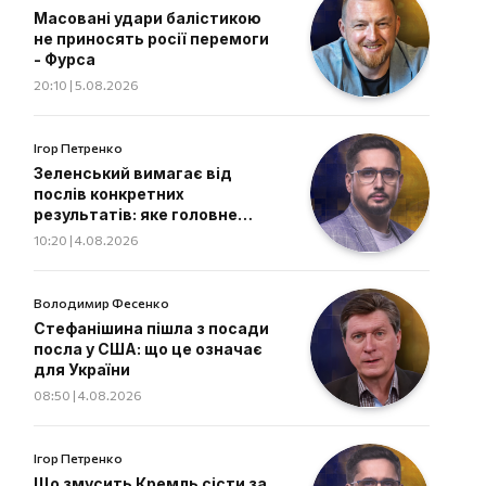
Масовані удари балістикою
не приносять росії перемоги
- Фурса
20:10 | 5.08.2026
Ігор Петренко
Зеленський вимагає від
послів конкретних
результатів: яке головне
завдання дипломатів
10:20 | 4.08.2026
Володимир Фесенко
Стефанішина пішла з посади
посла у США: що це означає
для України
08:50 | 4.08.2026
Ігор Петренко
Що змусить Кремль сісти за