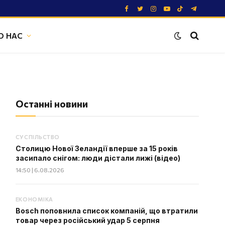
Facebook
Twitter
Instagram
YouTube
TikTok
Telegram
О НАС
Останні новини
СУСПІЛЬСТВО
Столицю Нової Зеландії вперше за 15 років
засипало снігом: люди дістали лижі (відео)
14:50 | 6.08.2026
ЕКОНОМІКА
Bosch поповнила список компаній, що втратили
товар через російський удар 5 серпня