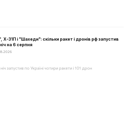
", Х-31П і "Шахеди": скільки ракет і дронів рф запустив
ніч на 6 серпня
08.2026
ніч запустив по Україні чотири ракети і 101 дрон