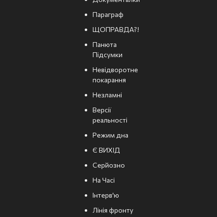
Параграф
ЩОПРАВДА?!
Панюта
Підсумки
Невідворотне
покарання
Незламні
Версії
реальності
Режим дна
Є ВИХІД
Серйозно
На Часі
Інтерв'ю
Лінія фронту