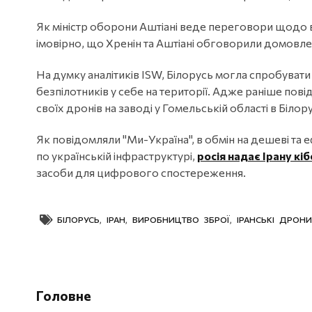
Як міністр оборони Аштіані веде переговори щодо в
імовірно, що Хренін та Аштіані обговорили домовле
На думку аналітиків ISW, Білорусь могла спробуват
безпілотників у себе на території. Адже раніше пов
своїх дронів на заводі у Гомельській області в Білору
Як повідомляли "Ми-Україна", в обмін на дешеві та 
по українській інфраструктурі,
росія надає Ірану к
засоби для цифрового спостереження.
БІЛОРУСЬ
,
ІРАН
,
ВИРОБНИЦТВО ЗБРОЇ
,
ІРАНСЬКІ ДРОНИ
Головне