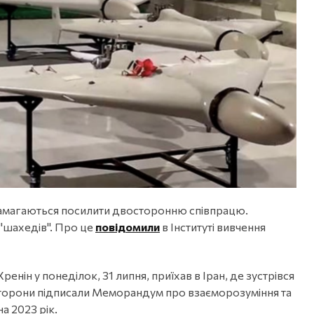
ні, намагаються посилити двосторонню співпрацю.
"шахедів". Про це
повідомили
в Інституті вивчення
енін у понеділок, 31 липня, приїхав в Іран, де зустрівся
торони підписали Меморандум про взаєморозуміння та
а 2023 рік.