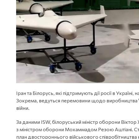
Іран та Білорусь, які підтримують дії росії в Украї
Зокрема, ведуться перемовини щодо виробництва 
війни.
За даними ISW, білоруський міністр оборони Віктор Хр
з міністром оборони Мохаммадом Резою Аштіані. С
план двостороннього військового співробітництва н