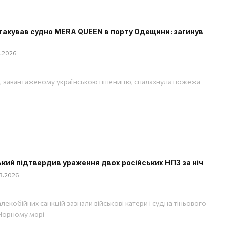
такував судно MERA QUEEN в порту Одещини: загинув
08.2026
, завантаженому українською пшеницю, спалахнула пожежа
кий підтвердив ураження двох російських НПЗ за ніч
08.2026
лекобійних санкцій зазнали військові катери і судна тіньового
Чорному морі