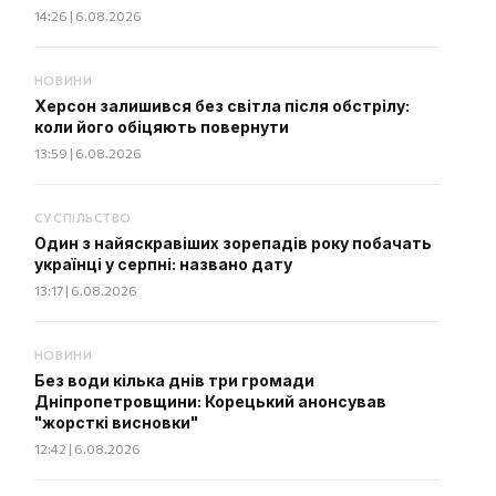
14:26 | 6.08.2026
НОВИНИ
Херсон залишився без світла після обстрілу:
коли його обіцяють повернути
13:59 | 6.08.2026
СУСПІЛЬСТВО
Один з найяскравіших зорепадів року побачать
українці у серпні: названо дату
13:17 | 6.08.2026
НОВИНИ
Без води кілька днів три громади
Дніпропетровщини: Корецький анонсував
"жорсткі висновки"
12:42 | 6.08.2026