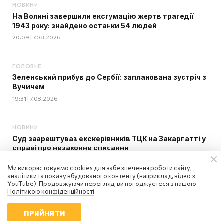
НОВИНИ
На Волині завершили ексгумацію жертв трагедії
1943 року: знайдено останки 54 людей
20:09 | 7.08.2026
ГОЛОВНЕ
Зеленський прибув до Сербії: запланована зустріч з
Вучичем
19:31 | 7.08.2026
НОВИНИ
Суд заарештував екскерівників ТЦК на Закарпатті у
справі про незаконне списання
18:58 | 7.08.2026
Ми використовуємо cookies для забезпечення роботи сайту,
аналітики та показу вбудованого контенту (наприклад, відео з
YouTube). Продовжуючи перегляд, ви погоджуєтеся з нашою
НОВИНИ
Політикою конфіденційності
"Укрзалізниця" повідомила про затримки поїздів 7
серпня: список рейсів
ПРИЙНЯТИ
18:23 | 7.08.2026