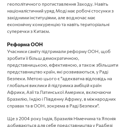
геополітичного протиставлення Заходу. Навіть
націоналістичний уряд Моді має робочі стосунки з
західними інституціями, але водночас має
економічну конкуренцію та навіть територіальні
суперечки з Китаєм.
Реформа ООН
Учасники саміту підтримали реформу ООН, щоб
зробити її більш демократичною,
представницькою, ефективною, а також збільшити
представництво країн, які розвиваються, у Раді
Безпеки. Метою цього є "адекватна відповідь на
глобальні виклики й підтримка амбіцій країн
Африки, Азії та Латинської Америки, включаючи
Бразилію, Індію і Південну Африку, в міжнародних
справах та в ООН, зокрема в Раді Безпеки".
Ще з 2004 року Індія, Бразилія Німеччина та Японія
добиваються для себе представництва у Радбезі