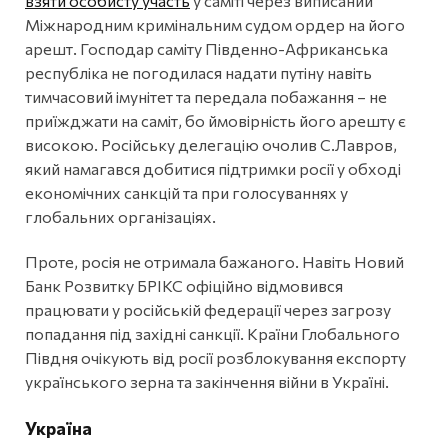
взяти особисту участь
у саміті через виписаний
Міжнародним кримінальним судом ордер на його
арешт. Господар саміту Південно-Африканська
республіка не погодилася надати путіну навіть
тимчасовий імунітет та передала побажання – не
приїжджати на саміт, бо ймовірність його арешту є
високою. Російську делегацію очолив С.Лавров,
який намагався добитися підтримки росії у обході
економічних санкцій та при голосуваннях у
глобальних організаціях.
Проте, росія не отримала бажаного. Навіть Новий
Банк Розвитку БРІКС офіційно відмовився
працювати у російській федерації через загрозу
попадання під західні санкції. Країни Глобального
Півдня очікують від росії розблокування експорту
українського зерна та закінчення війни в Україні.
Україна