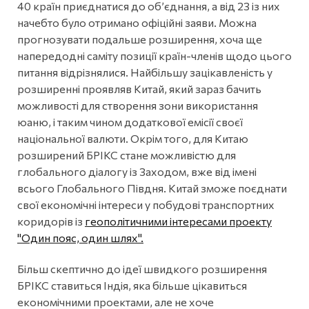
40 країн приєднатися до об’єднання, а від 23 із них
начебто було отримано офіційні заяви. Можна
прогнозувати подальше розширення, хоча ще
напередодні саміту позиції країн-членів щодо цього
питання відрізнялися. Найбільшу зацікавленість у
розширенні проявляв Китай, який зараз бачить
можливості для створення зони використання
юаню, і таким чином додаткової емісії своєї
національної валюти. Окрім того, для Китаю
розширений БРІКС стане можливістю для
глобального діалогу із Заходом, вже від імені
всього Глобального Півдня. Китай зможе поєднати
свої економічні інтереси у побудові транспортних
коридорів із
геополітичними інтересами проекту
"Один пояс, один шлях".
Більш скептично до ідеї швидкого розширення
БРІКС ставиться Індія, яка більше цікавиться
економічними проектами, але не хоче