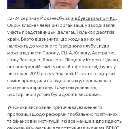
22-24 серпня у Йоханесбурзі
відбувся саміт БРІКС
.
Окрім власне членів цієї організації, у заході взяли
участь представницькі делегації кількох десятків
країн. Варто відзначити, що жодна з них не
належить до умовного "західного клубу", куди
можна віднести Європу, США, Канаду, Австралію,
Нову Зеландію, Японію та Південну Корею. Цікаво,
що попередній саміт у офлайн-форматі відбувся у
листопаді 2019 року у Бразилії. Після того щорічні
саміти проводили по відеозв’язку, переважно з
міркувань карантину. Тому очікування від
цьогорічної зустрічі були досить високими.
Учасники висловили критичні зауваження та
пропозиції щодо реформи глобальних політичних
та фінансових інституцій, які все менше відповідають
очікуванням учасників та поточним викликам. БРІКС