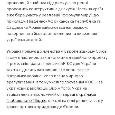
пропозицій знайшла підтримку, а по решті
проходить конструктивна дискусія. Частина країн
вже бере участь у реалізації "формули миру", до
прикладу, Південно-Африканська Республіка та
Саудівська Аравія займаються напрямком
повернення військовополонених та вивезених
українських дітей.
Україна прямує до членства у Європейському Союзі,
і тому є частиною західного цивілізаційного проекту.
Проте, співпраця з членами БРІКС для України
також є досить важливою. Це перш за все
підтримка українського плану мирного
врегулювання, в тому числі голосування у ООН за
українські резолюції. Окрім того, Україна
зацікавлена в економічній
співпраці з країнами
Глобального Півдня
, виході на нові ринки, участі у
транспортних коридорах до Європи.