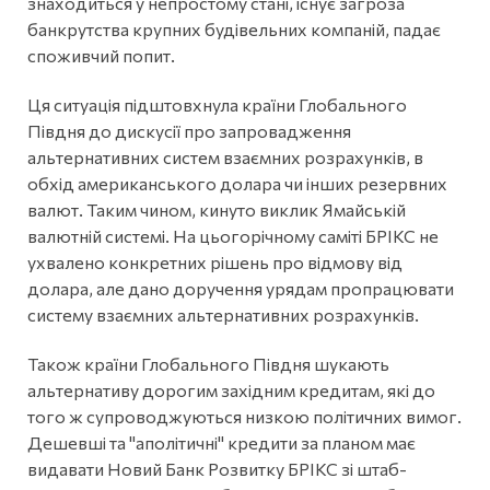
знаходиться у непростому стані, існує загроза
банкрутства крупних будівельних компаній, падає
споживчий попит.
Ця ситуація підштовхнула країни Глобального
Півдня до дискусії про запровадження
альтернативних систем взаємних розрахунків, в
обхід американського долара чи інших резервних
валют. Таким чином, кинуто виклик Ямайській
валютній системі. На цьогорічному саміті БРІКС не
ухвалено конкретних рішень про відмову від
долара, але дано доручення урядам пропрацювати
систему взаємних альтернативних розрахунків.
Також країни Глобального Півдня шукають
альтернативу дорогим західним кредитам, які до
того ж супроводжуються низкою політичних вимог.
Дешевші та "аполітичні" кредити за планом має
видавати Новий Банк Розвитку БРІКС зі штаб-