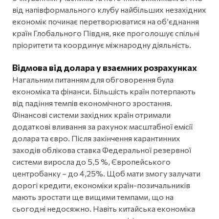
від напівформального клубу найбільших незахідних
економік починає перетворюватися на об’єднання
країн Глобального Півдня, яке проголошує спільні
пріоритети та координує міжнародну діяльність.
Відмова від долара у взаємних розрахунках
Нагальним питанням для обговорення була
економіка та фінанси. Більшість країн потерпають
від падіння темпів економічного зростання.
Фінансові системи західних країн отримали
додаткові вливання за рахунок масштабної емісії
долара та євро. Після закінчення карантинних
заходів облікова ставка Федеральної резервної
системи виросла до 5,5 %, Європейського
центробанку – до 4,25%. Щоб мати змогу залучати
дорогі кредити, економіки країн-позичальників
мають зростати ще вищими темпами, що на
сьогодні недосяжно. Навіть китайська економіка