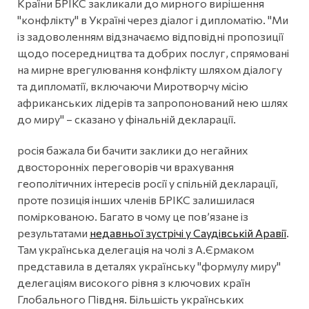
Країни БРІКС закликали до мирного вирішення
"конфлікту" в Україні через діалог і дипломатію. "Ми
із задоволенням відзначаємо відповідні пропозиції
щодо посередництва та добрих послуг, спрямовані
на мирне врегулювання конфлікту шляхом діалогу
та дипломатії, включаючи Миротворчу місію
африканських лідерів та запропонований нею шлях
до миру" – сказано у фінальній декларації.
росія бажала би бачити заклики до негайних
двосторонніх переговорів чи врахування
геополітичних інтересів росії у спільній декларації,
проте позиція інших членів БРІКС залишилася
поміркованою. Багато в чому це пов’язане із
результатами
недавньої зустрічі у Саудівській Аравії
.
Там українська делегація на чолі з А.Єрмаком
представила в деталях українську "формулу миру"
делегаціям високого рівня з ключових країн
Глобального Півдня. Більшість українських