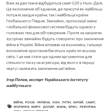
Вже за два тижні відбудеться саміт G20 у Нью-Делі.
Це економічне об’єднання, де присутні як найбільш
потужні західні країни, так і найбільші країни
Глобального Півдня. Звичайно, пропозиції зміни
глобальної фінансової системи будуть однією з
головних тем для обговорення. Проте на закритих
зустрічах звичайно будуть говорити і про закінчення
війни в Україні. Війна впливає на економіку, гальмує
економічне зростання багатьох країн по всьому
світу. І це має стати ще одним аргументом для
спільного тиску на агресора, від якого в першу
чергу і залежить закінчення цієї війни.
Ігор Попов, експерт Українського інституту
майбутнього
ВІЙНА
,
РОСІЯ
,
УКРАЇНА
,
ООН
,
ПУТІН
,
КИТАЙ
,
САМІТ
,
ФОРМУЛА МИРУ
,
ДОЛАР
,
ЮАНЬ
,
БРІКС
,
РЕФОРМА
ООН
,
КРАЇНИ ПІВДНЯ