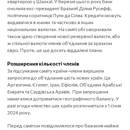
квартирою у Шанхаї. У березні цього року банк
очолила екс-президент Бразилії Ділма Русефф,
політична соратниця Лули да Сілва. Кредити можуть
видаватися в юанях та частково в інших
національних валютах. На саміті обговорювали
також ідею створення нової резервної валюти, або
ж спільної валюти членів об’єднання за зразком
євро. Проте, це ще досить віддалені плани.
Розширення кількості членів
За підсумками саміту країни-члени вирішили
запросити до об’єднання шість нових країн. Це
Аргентина, Єгипет, Іран, Ефіопія, Об’єднані Арабські
Емірати та Саудівська Аравія. При запрошенні
намагалися дотриматися географічного балансу. У
разі згоди членство цих країн розпочнеться з 1 січня
2024 року.
Перед самітом повідомлялося про бажання майже