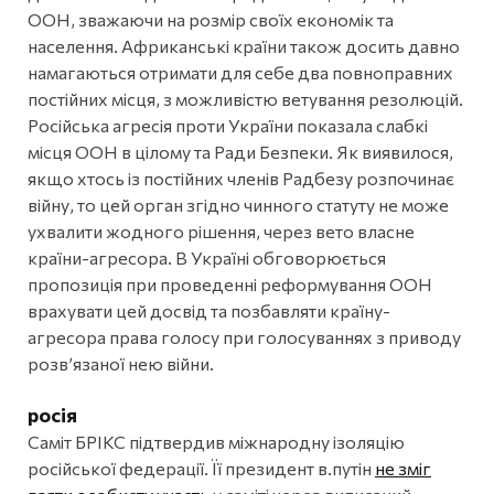
ООН, зважаючи на розмір своїх економік та
населення. Африканські країни також досить давно
намагаються отримати для себе два повноправних
постійних місця, з можливістю ветування резолюцій.
Російська агресія проти України показала слабкі
місця ООН в цілому та Ради Безпеки. Як виявилося,
якщо хтось із постійних членів Радбезу розпочинає
війну, то цей орган згідно чинного статуту не може
ухвалити жодного рішення, через вето власне
країни-агресора. В Україні обговорюється
пропозиція при проведенні реформування ООН
врахувати цей досвід та позбавляти країну-
агресора права голосу при голосуваннях з приводу
розв’язаної нею війни.
росія
Саміт БРІКС підтвердив міжнародну ізоляцію
російської федерації. Її президент в.путін
не зміг