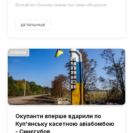
Вольфганг Бюхнер назвав такі заяви абсурдом.
ДЕТАЛЬНІШЕ
НОВИНИ
Окупанти вперше вдарили по
Куп'янську касетною авіабомбою
- Синєгубов