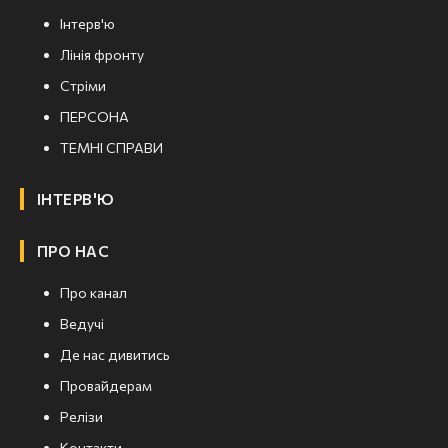
Інтерв'ю
Лінія фронту
Стріми
ПЕРСОНА
ТЕМНІ СПРАВИ
ІНТЕРВ'Ю
ПРО НАС
Про канал
Ведучі
Де нас дивитись
Провайдерам
Релізи
Контакти