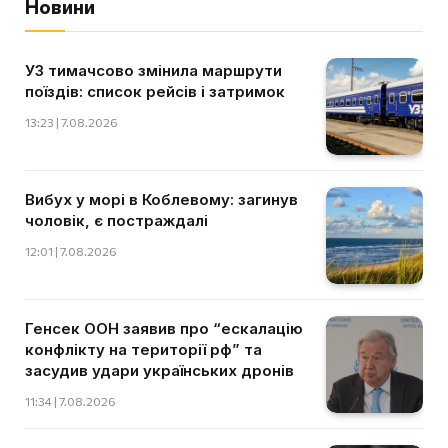
Новини
УЗ тимачсово змінила маршрути
поїздів: список рейсів і затримок
13:23 | 7.08.2026
Вибух у морі в Коблевому: загинув
чоловік, є постраждалі
12:01 | 7.08.2026
Генсек ООН заявив про “ескалацію
конфлікту на території рф” та
засудив удари українських дронів
11:34 | 7.08.2026