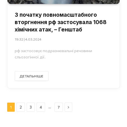
З початку повномасштабного
вторгнення рф застосувала 1068
хімічних атак, – Генштаб
19:32 | 4.03.2024
рф застосовує подразнювальні речовини
сльозогінної дії.
ДЕТАЛЬНІШЕ
Далі
…
1
2
3
4
7