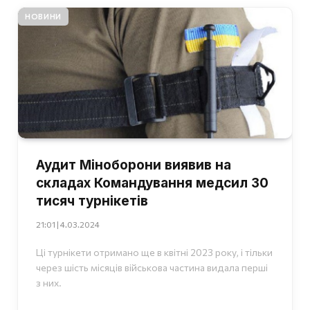
НОВИНИ
Аудит Міноборони виявив на
складах Командування медсил 30
тисяч турнікетів
21:01 | 4.03.2024
Ці турнікети отримано ще в квітні 2023 року, і тільки
через шість місяців військова частина видала перші
з них.