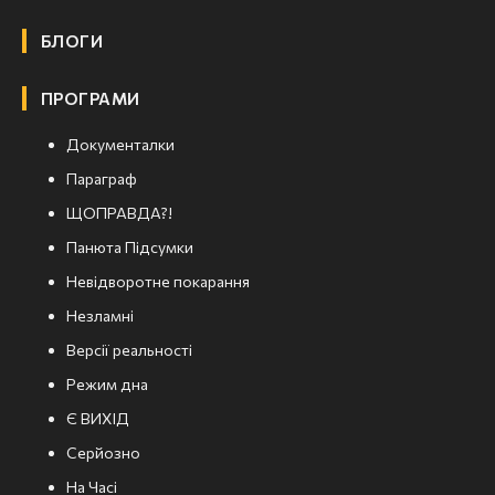
БЛОГИ
ПРОГРАМИ
Документалки
Параграф
ЩОПРАВДА?!
Панюта Підсумки
Невідворотне покарання
Незламні
Версії реальності
Режим дна
Є ВИХІД
Серйозно
На Часі