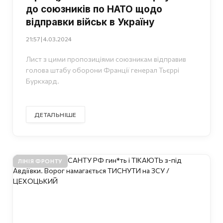
до союзників по НАТО щодо
відправки військ в Україну
21:57 | 4.03.2024
Лист з цими пропозиціями союзникам відправив
голова штабу оборони Франції генерал Тьєррі
Буркхард.
ДЕТАЛЬНІШЕ
ЛІНІЯ ФРОНТУ