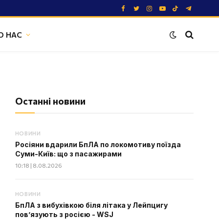
Facebook
Twitter
Instagram
YouTube
TikTok
Telegram
О НАС
Останні новини
НОВИНИ
Росіяни вдарили БпЛА по локомотиву поїзда
Суми-Київ: що з пасажирами
10:18 | 8.08.2026
НОВИНИ
БпЛА з вибухівкою біля літака у Лейпцигу
пов’язують з росією - WSJ