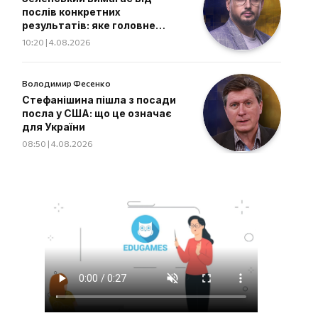
послів конкретних
результатів: яке головне
завдання дипломатів
10:20 | 4.08.2026
Володимир Фесенко
Стефанішина пішла з посади
посла у США: що це означає
для України
08:50 | 4.08.2026