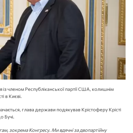
 із членом Республіканської партії США, колишнім
 в Києві.
начається, глава держави подякував Крістоферу Крісті
о Бучі.
гам, зокрема Конгресу. Ми вдячні за двопартійну