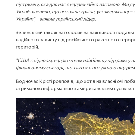
підтримку, яка для нас є надзвичайно вагомою. Ми ду
Украй важливо, що вся ваша країна, усі американці – н
України", - заявив український лідер.
Зеленський також наголосив на важливості подаль
надійного захисту від російського ракетного терор
територій.
"США є лідером, надають нам найбільшу підтримку на 
фінансовому секторі, що також є потужною підтримко
Водночас Крісті розповів, що хотів на власні очі поб
отриманою інформацією з американським суспільств