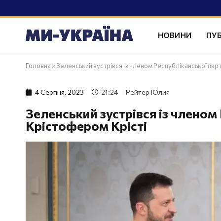
НОВИНИ
ПУБ
Головна
»
Зеленський зустрівся із членом Республіканської пар
4 Серпня, 2023
21:24
Рейтер Юлия
Зеленський зустрівся із членом
Крістофером Крісті