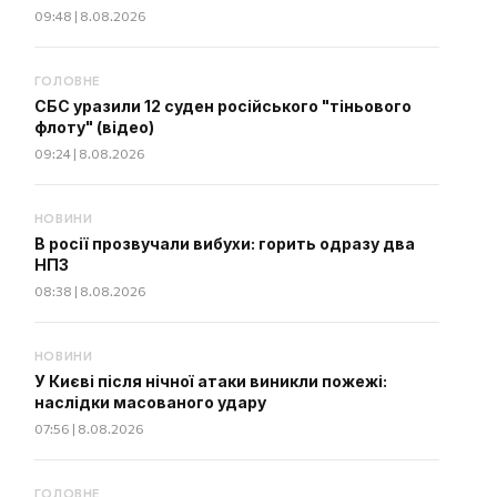
09:48 | 8.08.2026
ГОЛОВНЕ
СБС уразили 12 суден російського "тіньового
флоту" (відео)
09:24 | 8.08.2026
НОВИНИ
В росії прозвучали вибухи: горить одразу два
НПЗ
08:38 | 8.08.2026
НОВИНИ
У Києві після нічної атаки виникли пожежі:
наслідки масованого удару
07:56 | 8.08.2026
ГОЛОВНЕ