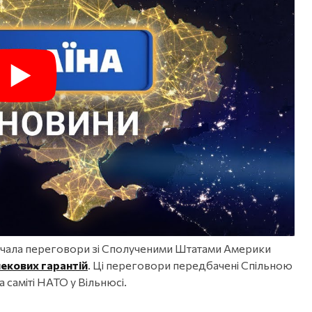
почала переговори зі Сполученими Штатами Америки
екових гарантій
. Ці переговори передбачені Спільною
 саміті НАТО у Вільнюсі.