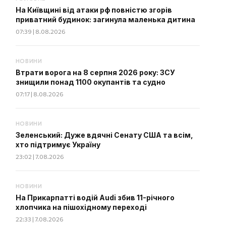
На Київщині від атаки рф повністю згорів
приватний будинок: загинула маленька дитина
07:39 | 8.08.2026
НОВИНИ
Втрати ворога на 8 серпня 2026 року: ЗСУ
знищили понад 1100 окупантів та судно
07:17 | 8.08.2026
НОВИНИ
Зеленський: Дуже вдячні Сенату США та всім,
хто підтримує Україну
23:02 | 7.08.2026
НОВИНИ
На Прикарпатті водій Audi збив 11-річного
хлопчика на пішохідному переході
22:33 | 7.08.2026