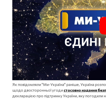
Як повідомляли "Ми-Україна" раніше, Україна роз
щодо двосторонньої угоди
стосовно надання безп
декларацією про підтримку України, яку погодили на