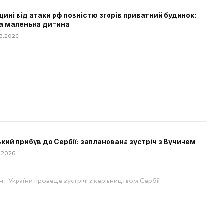
щині від атаки рф повністю згорів приватний будинок:
а маленька дитина
08.2026
кий прибув до Сербії: запланована зустріч з Вучичем
8.2026
т України проведе зустрічі з керівництвом Сербії