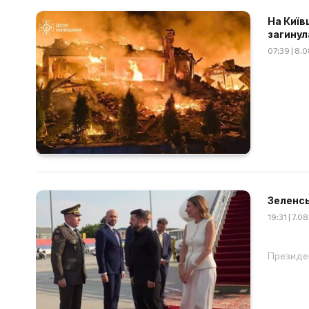
На Київ
загинул
07:39 | 8.
Зеленсь
19:31 | 7.0
Президен