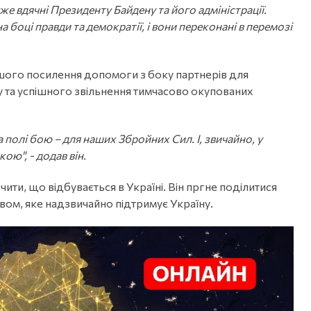
же вдячні Президенту Байдену та його адміністрації.
а боці правди та демократії, і вони переконані в перемозі
шого посилення допомоги з боку партнерів для
у та успішного звільнення тимчасово окупованих
полі бою – для наших Збройних Сил. І, звичайно, у
ю", - додав він.
ачити, що відбувається в Україні. Він пргне поділитися
ом, яке надзвичайно підтримує Україну.