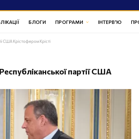
ЛІКАЦІЇ
БЛОГИ
ПРОГРАМИ
ІНТЕРВ'Ю
ПР
тії США Крістофером Крісті
 Республіканської партії США