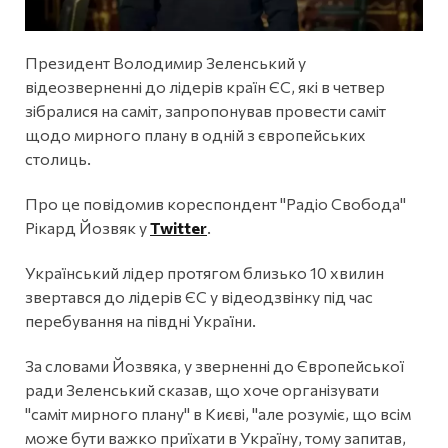
Президент Володимир Зеленський у
відеозверненні до лідерів країн ЄС, які в четвер
зібралися на саміт, запропонував провести саміт
щодо мирного плану в одній з європейських
столиць.
Про це повідомив кореспондент "Радіо Свобода"
Рікард Йозвяк у
Twitter
.
Український лідер протягом близько 10 хвилин
звертався до лідерів ЄС у відеодзвінку під час
перебування на півдні України.
За словами Йозвяка, у зверненні до Європейської
ради Зеленський сказав, що хоче організувати
"саміт мирного плану" в Києві, "але розуміє, що всім
може бути важко приїхати в Україну, тому запитав,