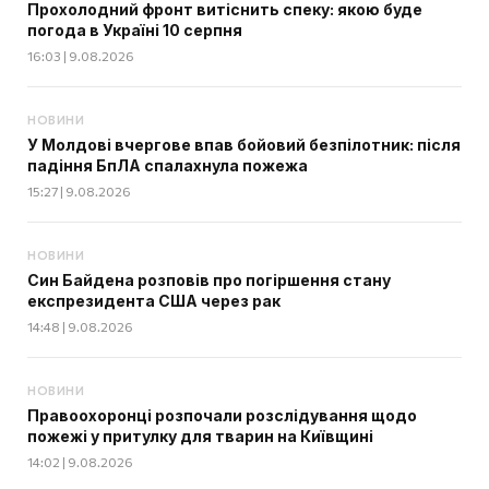
Прохолодний фронт витіснить спеку: якою буде
погода в Україні 10 серпня
16:03 | 9.08.2026
НОВИНИ
У Молдові вчергове впав бойовий безпілотник: після
падіння БпЛА спалахнула пожежа
15:27 | 9.08.2026
НОВИНИ
Син Байдена розповів про погіршення стану
експрезидента США через рак
14:48 | 9.08.2026
НОВИНИ
Правоохоронці розпочали розслідування щодо
пожежі у притулку для тварин на Київщині
14:02 | 9.08.2026