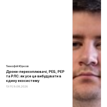
Тимофій Юрков
Дрони-перехоплювачі, РЕБ, РЕР
та РЛС: як усе це вибудувати в
єдину екосистему
13:11 | 9.08.2026