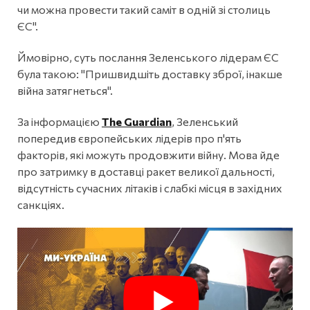
чи можна провести такий саміт в одній зі столиць
ЄС".
Ймовірно, суть послання Зеленського лідерам ЄС
була такою: "Пришвидшіть доставку зброї, інакше
війна затягнеться".
За інформацією
The Guardian
, Зеленський
попередив європейських лідерів про п'ять
факторів, які можуть продовжити війну. Мова йде
про затримку в доставці ракет великої дальності,
відсутність сучасних літаків і слабкі місця в західних
санкціях.