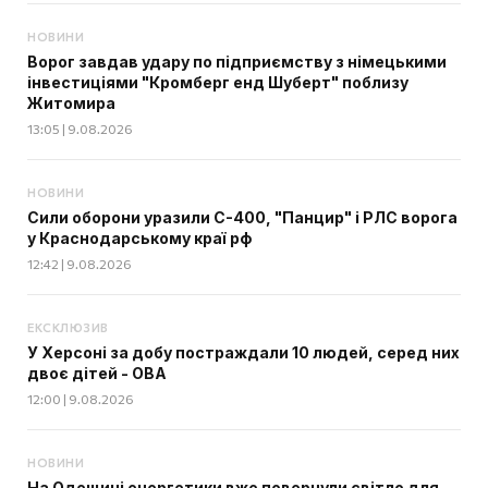
НОВИНИ
Ворог завдав удару по підприємству з німецькими
інвестиціями "Кромберг енд Шуберт" поблизу
Житомира
13:05 | 9.08.2026
НОВИНИ
Сили оборони уразили С-400, "Панцир" і РЛС ворога
у Краснодарському краї рф
12:42 | 9.08.2026
ЕКСКЛЮЗИВ
У Херсоні за добу постраждали 10 людей, серед них
двоє дітей - ОВА
12:00 | 9.08.2026
НОВИНИ
На Одещині енергетики вже повернули світло для