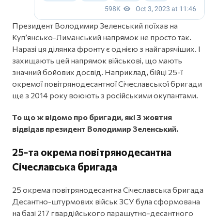
Президент Володимир Зеленський поїхав на
Купʼянсько-Лиманський напрямок не просто так.
Наразі ця ділянка фронту є однією з найгарячіших. І
захищають цей напрямок військові, що мають
значний бойових досвід. Наприклад, бійці 25-ї
окремої повітрянодесантної Січеславської бригади
ще з 2014 року воюють з російськими окупантами.
То що ж відомо про бригади, які 3 жовтня
відвідав президент Володимир Зеленський.
25-та окрема повітрянодесантна
Січеславська бригада
25 окрема повітрянодесантна Січеславська бригада
Десантно-штурмових військ ЗСУ була сформована
на базі 217 гвардійського парашутно-десантного