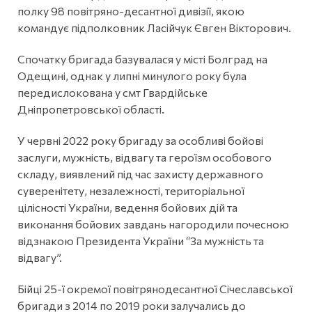
полку 98 повітряно-десантної дивізії, якою
командує підполковник Ласійчук Євген Вікторович.
Спочатку бригада базувалася у місті Болград на
Одещині, однак у липні минулого року була
передислокована у смт Гвардійське
Дніпропетровської області.
У червні 2022 року бригаду за особливі бойові
заслуги, мужність, відвагу та героїзм особового
складу, виявлений під час захисту державного
суверенітету, незалежності, територіальної
цілісності України, ведення бойових дій та
виконання бойових завдань нагородили почесною
відзнакою Президента України “За мужність та
відвагу”.
Бійці 25-ї окремої повітрянодесантної Січеславської
бригади з 2014 по 2019 роки залучались до