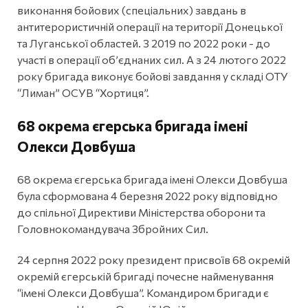
виконання бойових (спеціальних) завдань в
антитерористичній операції на території Донецької
та Луганської областей. З 2019 по 2022 роки - до
участі в операції об’єднаних сил. А з 24 лютого 2022
року бригада виконує бойові завдання у складі ОТУ
“Лиман” ОСУВ “Хортиця”.
68 окрема єгерська бригада імені
Олекси Довбуша
68 окрема єгерська бригада імені Олекси Довбуша
була сформована 4 березня 2022 року відповідно
до спільної Директиви Міністерства оборони та
Головнокомандувача Збройних Сил.
24 серпня 2022 року президент присвоїв 68 окремій
окремій єгерській бригаді почесне найменування
“імені Олекси Довбуша”. Командиром бригади є