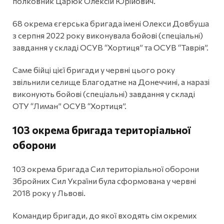
полковник Царюк Олексій Юрійович.
68 окрема єгерська бригада імені Олекси Довбуша
з серпня 2022 року виконувала бойові (спеціальні)
завдання у складі ОСУВ “Хортиця” та ОСУВ “Таврія”.
Саме бійці цієї бригади у червні цього року
звільнили селище Благодатне на Донеччині, а наразі
виконують бойові (спеціальні) завдання у складі
ОТУ “Лиман” ОСУВ “Хортиця”.
103 окрема бригада територіальної
оборони
103 окрема бригада Сил територіальної оборони
Збройних Сил України була сформована у червні
2018 року у Львові.
Командир бригади, до якої входять сім окремих