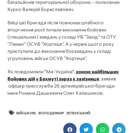
батальйонів територіальної оборони, - полковник
Курко Валерій Бориславович.
Бійці цієї бригади після повномасштабного
вторгнення росії почали виконання бойових
(спеціальних) завдань у складі УВ “Захід” та ОТУ
“Лиман” ОСУВ “Хортиця”. А у червні цього року
приступили до виконання боєзавдань у складі
угруповань військ ОСУВ “Хортиця”.
Як повідомляли "Ми-Україна",
зоною найбільших
бойових дій у Бахмуті зараз є залізниця
, заявив
офіцер пресслужби 26 артилерійської бригади
імені Романа Дашкевича Олег Калашніков.
ВІЙСЬКОВІ
,
ВОЛОДИМИР ЗЕЛЕНСЬКИЙ