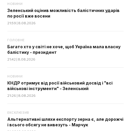
НОВИНИ
Зеленський оцінив можливість балістичних ударів
по росії вже восени
21:59 | 8.08.2026
ГОЛОВНЕ
Багато хто у світі не хоче, щоб Україна мала власну
балістику - президент
21:42 | 8.08.2026
НОВИНИ
КНДР отримує від росії військовий досвід і "всі
військові інструменти" - Зеленський
21:26 | 8.08.2026
ЕКСКЛЮЗИВ
Альтернативні шляхи експорту зерна є, але дорожчі
і всього обсягу не вивезуть - Марчук