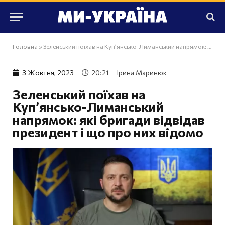
Головна
»
Зеленський поїхав на Купʼянсько-Лиманський напрямок: які бригади відвідав президент і що про них відомо
3 Жовтня, 2023
20:21
Ірина Маринюк
Зеленський поїхав на
Купʼянсько-Лиманський
напрямок: які бригади відвідав
президент і що про них відомо