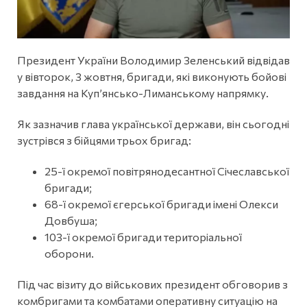
Президент України Володимир Зеленський відвідав
у вівторок, 3 жовтня, бригади, які виконують бойові
завдання на Купʼянсько-Лиманському напрямку.
Як зазначив глава української держави, він сьогодні
зустрівся з бійцями трьох бригад:
25-ї окремої повітрянодесантної Січеславської
бригади;
68-ї окремої єгерської бригади імені Олекси
Довбуша;
103-ї окремої бригади територіальної
оборони.
Під час візиту до військових президент обговорив з
комбригами та комбатами оперативну ситуацію на