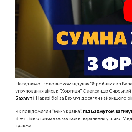
Нагадаємо, головнокомандувач Збройних сил Валер
угруповання військ “Хортиця” Олександр Сирський
Бахмуті
. Наразі бої за Бахмут досягли найвищого р
Як повідомляли "Ми-Україна",
під Бахмутом загин
Вінчі”. Він отримав осколкове поранення у шию. Ме
травми.