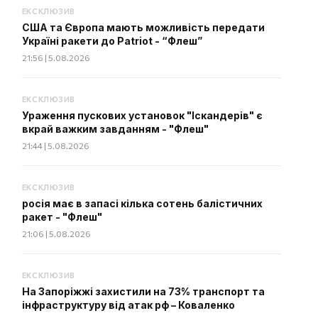
ЕКСКЛЮЗИВ
США та Європа мають можливість передати
Україні ракети до Patriot - “Флеш”
21:56 | 5.08.2026
ЕКСКЛЮЗИВ
Ураження пускових установок "Іскандерів" є
вкрай важким завданням - "Флеш"
21:44 | 5.08.2026
ЕКСКЛЮЗИВ
росія має в запасі кілька сотень балістичних
ракет - "Флеш"
21:06 | 5.08.2026
ЕКСКЛЮЗИВ
На Запоріжжі захистили на 73% транспорт та
інфраструктуру від атак рф – Коваленко