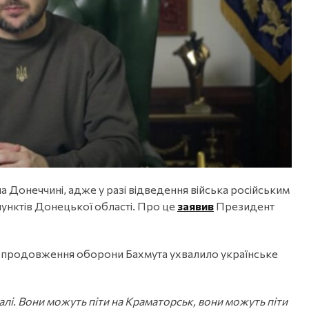
 Донеччині, адже у разі відведення війська російським
унктів Донецької області. Про це
заявив
Президент
о продовження оборони Бахмута ухвалило українське
алі. Вони можуть піти на Краматорськ, вони можуть піти