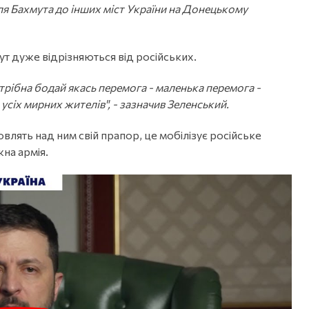
ісля Бахмута до інших міст України на Донецькому
ут дуже відрізняються від російських.
отрібна бодай якась перемога - маленька перемога -
усіх мирних жителів", - зазначив Зеленський.
овлять над ним свій прапор, це мобілізує російське
жна армія.