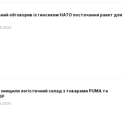
кий обговорив із генсеком НАТО постачання ракет для
08.2026
 знищили логістичний склад з товарами PUMA та
OP
08.2026