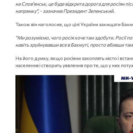
на Слов'янськ, це буде відкрита дорога для росіян п
напрямку", - зазначив Президент Зеленський.
Також він наголосив, що цілі України захищати Бахм
"Ми розуміємо, чого росія хоче там здобути. Росії п
навіть зруйнувавши все в Бахмуті, просто вбивши там 
На його думку, якщо росіяни захоплять місто і встан
населення і створить уявлення про те, що у них поту