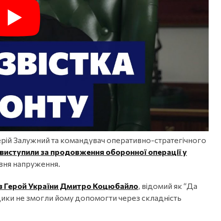
ій Залужний та командувач оперативно-стратегічного
виступили за продовження оборонної операції у
івня напруження.
ув Герой України Дмитро Коцюбайло
, відомий як “Да
дики не змогли йому допомогти через складність