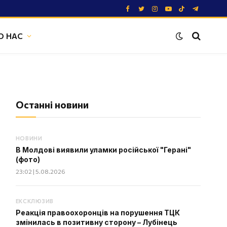
Facebook
Twitter
Instagram
YouTube
TikTok
Telegram
О НАС
Останні новини
НОВИНИ
В Молдові виявили уламки російської "Герані"
(фото)
23:02 | 5.08.2026
ЕКСКЛЮЗИВ
Реакція правоохоронців на порушення ТЦК
змінилась в позитивну сторону – Лубінець