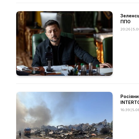
Зеленсь
ППО
20:26 | 5.
Росіяни
INTERT
16:39 | 5.