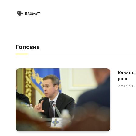
БАХМУТ
Головне
Корецьк
росії
22:37 | 5.