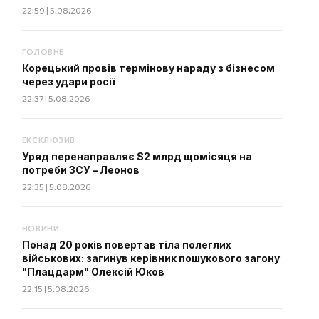
22:59 | 5.08.2026
ГОЛОВНЕ
Корецький провів термінову нараду з бізнесом
через удари росії
22:37 | 5.08.2026
ЕКСКЛЮЗИВ
Уряд перенаправляє $2 млрд щомісяця на
потреби ЗСУ – Леонов
22:35 | 5.08.2026
НОВИНИ
Понад 20 років повертав тіла полеглих
військових: загинув керівник пошукового загону
"Плацдарм" Олексій Юков
22:15 | 5.08.2026