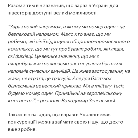
Разом з тим він зазначив, що зараз в Україні для
інвесторів доступні великі можливості.
"Зараз новий напрямок, в якому ми номер один - це
безпековий напрямок. Мало хто знає, що ми
робимо, які лінії відродили оборонно-промислового
комплексу, що ми тут пробували робити, які люди,
які фахівці. Це велике значення, що ми є
випробувачем і починаємо застосування багатьох
напрямів сучасних амуніцій. Це живе застосування, на
жаль, це втрата, це трагедія. Але для багатьох
бізнесменів це великий приклад. Ми в military-tech,
будемо номер один. Принаймні на європейському
континенті", - розповів Володимир Зеленський.
Також він нагадав, що наразі в Україні немає
конкуренції і можна займати свою нішу, що дехто
вже зробив.