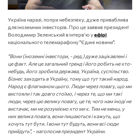
Україна наразі, попри небезпеку, дуже приваблива
для іноземних інвесторів. Про це заявив президент
Володимир Зеленський в інтервʼю у
ефірі
національного телемарафону "Єдині новини".
"Вони (іноземні інвестори, - ред.) дуже зацікавлені і
це факт. Але це загальний тренд і його робить не хто-
небудь, його зробила держава, Україна, суспільство.
Бізнес заходить в Україну, тому що тут такий народ.
Народ є флагманом цього. Люди через повагу, що ми
вистояли і так довго стоїмо, і через те, що ми такі
люди, через цю велику повагу, це те, чого нам іноді не
вистачає, ми не розуміємо хто ми є. Тим не менш, у
них велика повага, вони пишаються і кажуть, що
хочуть тут бути. І вони тут будуть, вони всі сюди
прийдуть", - наголосив президент України.