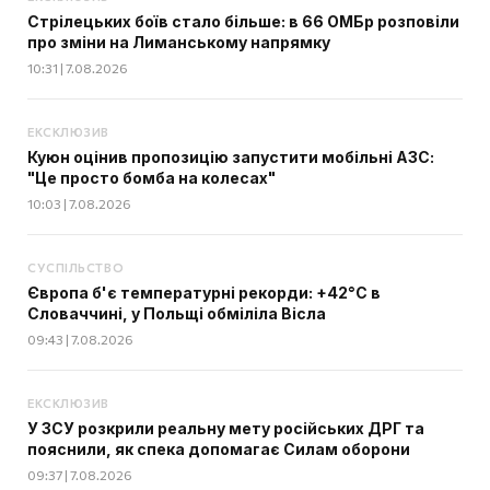
Стрілецьких боїв стало більше: в 66 ОМБр розповіли
про зміни на Лиманському напрямку
10:31 | 7.08.2026
ЕКСКЛЮЗИВ
Куюн оцінив пропозицію запустити мобільні АЗС:
"Це просто бомба на колесах"
10:03 | 7.08.2026
СУСПІЛЬСТВО
Європа б'є температурні рекорди: +42°C в
Словаччині, у Польщі обміліла Вісла
09:43 | 7.08.2026
ЕКСКЛЮЗИВ
У ЗСУ розкрили реальну мету російських ДРГ та
пояснили, як спека допомагає Силам оборони
09:37 | 7.08.2026