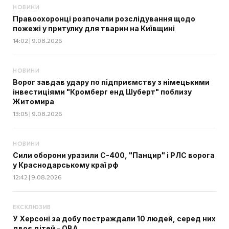
НОВИНИ
Правоохоронці розпочали розслідування щодо
пожежі у притулку для тварин на Київщині
14:02 | 9.08.2026
НОВИНИ
Ворог завдав удару по підприємству з німецькими
інвестиціями "Кромберг енд Шуберт" поблизу
Житомира
13:05 | 9.08.2026
НОВИНИ
Сили оборони уразили С-400, "Панцир" і РЛС ворога
у Краснодарському краї рф
12:42 | 9.08.2026
ЕКСКЛЮЗИВ
У Херсоні за добу постраждали 10 людей, серед них
двоє дітей - ОВА