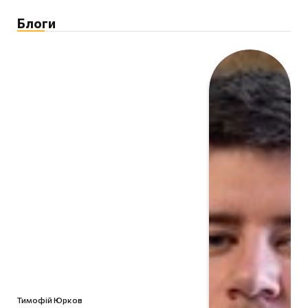
Блоги
Тимофій Юрков