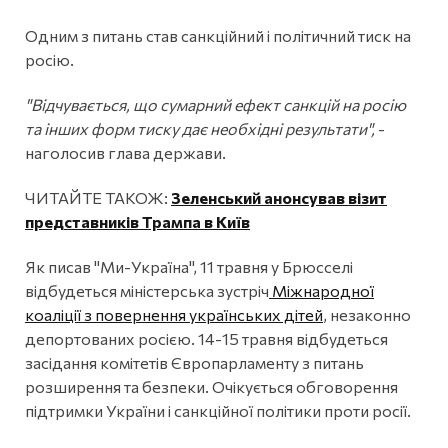
Одним з питань став санкційний і політичний тиск на
росію.
"Відчувається, що сумарний ефект санкцій на росію
та інших форм тиску дає необхідні результати",
-
наголосив глава держави.
ЧИТАЙТЕ ТАКОЖ:
Зеленський анонсував візит
представників Трампа в Київ
Як писав "Ми-Україна", 11 травня у Брюсселі
відбудеться міністерська зустріч
Міжнародної
коаліції з повернення українських дітей
, незаконно
депортованих росією. 14-15 травня відбудеться
засідання комітетів Європарламенту з питань
розширення та безпеки. Очікується обговорення
підтримки України і санкційної політики проти росії.