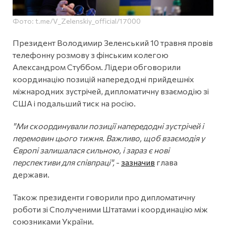
Фото: t.me/V_Zelenskiy_official/17000
Президент Володимир Зеленський 10 травня провів
телефонну розмову з фінським колегою
Александром Стуббом. Лідери обговорили
координацію позицій напередодні прийдешніх
міжнародних зустрічей, дипломатичну взаємодію зі
США і подальший тиск на росію.
"Ми скоординували позиції напередодні зустрічей і
перемовин цього тижня. Важливо, щоб взаємодія у
Європі залишалася сильною, і зараз є нові
перспективи для співпраці",
-
зазначив
глава
держави.
Також президенти говорили про дипломатичну
роботи зі Сполученими Штатами і координацію між
союзниками України.