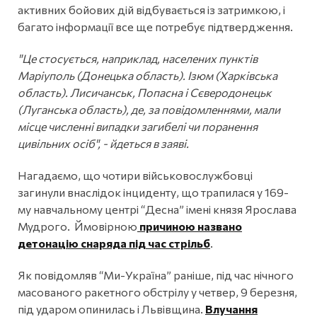
активних бойових дій відбувається із затримкою, і
багато інформації все ще потребує підтвердження.
"Це стосується, наприклад, населених пунктів
Маріуполь (Донецька область). Ізюм (Харківська
область). Лисичанськ, Попасна і Сєверодонецьк
(Луганська область), де, за повідомленнями, мали
місце численні випадки загибелі чи поранення
цивільних осіб", - йдеться в заяві.
Нагадаємо, що чотири військовослужбовці
загинули внаслідок інциденту, що трапилася у 169-
му навчальному центрі “Десна” імені князя Ярослава
Мудрого. Ймовірною
причиною названо
детонацію снаряда під час стрільб
.
Як повідомляв “Ми-Україна” раніше, під час нічного
масованого ракетного обстрілу у четвер, 9 березня,
під ударом опинилась і Львівщина.
Влучання