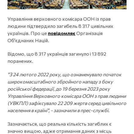
Управління верховного комісара ООН із прав
людини підтвердило загибель 8 317 цивільних
українців. Про це
повідомляє
Організація
Об'єднаних Націй.
Відомо, що 8 317 українців загинуло і 13 892
поранених.
"З 24 лютого 2022 року, що ознаменувало початок
широкомасштабного збройного нападу з боку
російської федерації, до 19 березня 2023 року
Управління Верховного комісара ООН з прав людини
(УВКПЛ) зафіксувало 22 209 жертв серед цивільного
населення в країні", - зазначили в прес-службі.
Зазначається, що реальна кількість загиблих є
значно вищою, адже отримання даних з місць