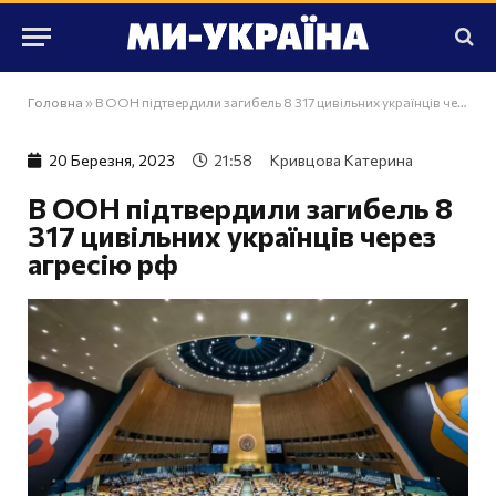
Головна
»
В ООН підтвердили загибель 8 317 цивільних українців через агресію рф
20 Березня, 2023
21:58
Кривцова Катерина
В ООН підтвердили загибель 8
317 цивільних українців через
агресію рф