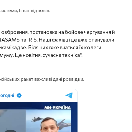
истеми, Ігнат відповів:
 озброєння, постановка на бойове чергування й
 NASAMS та IRIS. Наші фахівці це вже опанували
камікадзе. Біля них вже вчаться їх колеги.
му. Це новітня, сучасна техніка".
сійських ракет важливі дані розвідки.