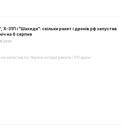
", Х-31П і "Шахеди": скільки ракет і дронів рф запустив
ніч на 6 серпня
08.2026
ніч запустив по Україні чотири ракети і 101 дрон