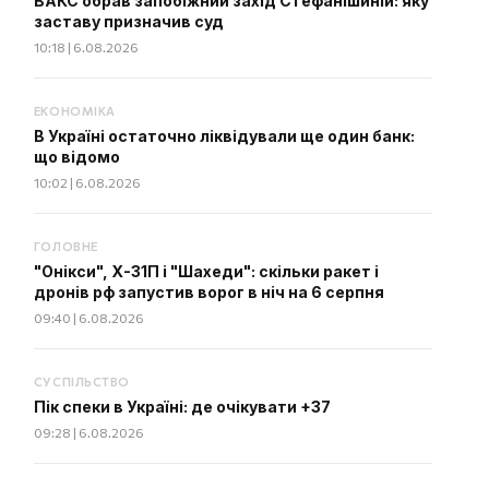
ВАКС обрав запобіжний захід Стефанішиній: яку
заставу призначив суд
10:18 | 6.08.2026
ЕКОНОМІКА
В Україні остаточно ліквідували ще один банк:
що відомо
10:02 | 6.08.2026
ГОЛОВНЕ
"Онікси", Х-31П і "Шахеди": скільки ракет і
дронів рф запустив ворог в ніч на 6 серпня
09:40 | 6.08.2026
СУСПІЛЬСТВО
Пік спеки в Україні: де очікувати +37
09:28 | 6.08.2026