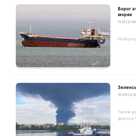
Ворог а
моряк
11:10 | 6.
На борту
Зеленсь
10:39 | 6.
Також да
флоту в 