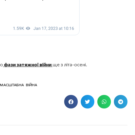
до
фази затяжної війни
ще з літа-осені.
МАСШТАБНА ВІЙНА