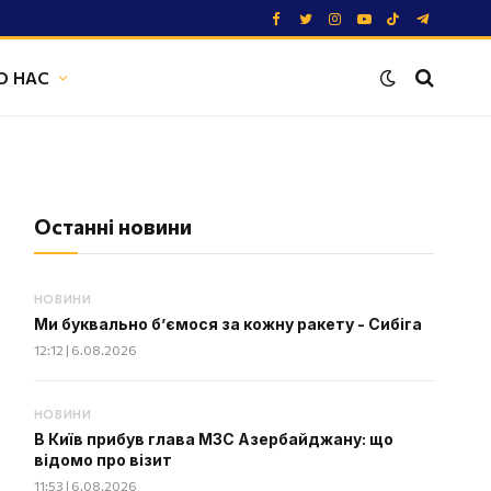
Facebook
Twitter
Instagram
YouTube
TikTok
Telegram
О НАС
Останні новини
НОВИНИ
Ми буквально б’ємося за кожну ракету - Сибіга
12:12 | 6.08.2026
НОВИНИ
В Київ прибув глава МЗС Азербайджану: що
відомо про візит
11:53 | 6.08.2026