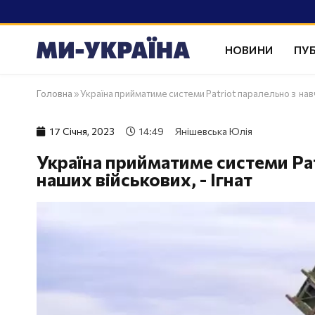
НОВИНИ
ПУБ
Головна
»
Україна прийматиме системи Patriot паралельно з навч
17 Сiчня, 2023
14:49
Янішевська Юлія
Україна прийматиме системи Pa
наших військових, - Ігнат