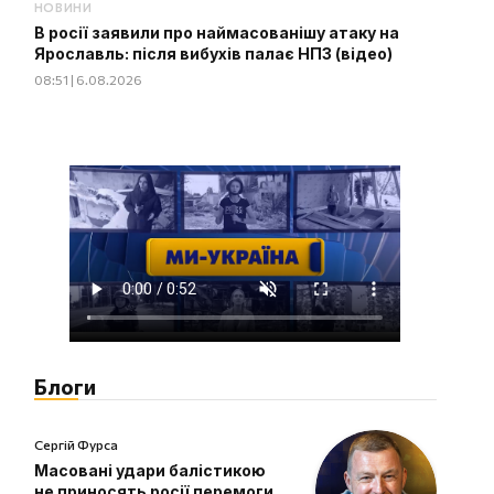
НОВИНИ
В росії заявили про наймасованішу атаку на
Ярославль: після вибухів палає НПЗ (відео)
08:51 | 6.08.2026
Блоги
Сергій Фурса
Масовані удари балістикою
не приносять росії перемоги