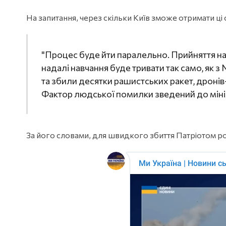
На запитання, через скільки Київ зможе отримати ці с
"Процес буде йти паралельно. Прийняття на
надалі навчання буде тривати так само, як з
та збили десятки рашистських ракет, дронів-
Фактор людської помилки зведений до мініму
За його словами, для швидкого збиття Патріотом ро