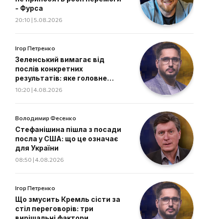
- Фурса
20:10 | 5.08.2026
Ігор Петренко
Зеленський вимагає від
послів конкретних
результатів: яке головне
завдання дипломатів
10:20 | 4.08.2026
Володимир Фесенко
Стефанішина пішла з посади
посла у США: що це означає
для України
08:50 | 4.08.2026
Ігор Петренко
Що змусить Кремль сісти за
стіл переговорів: три
вирішальні фактори