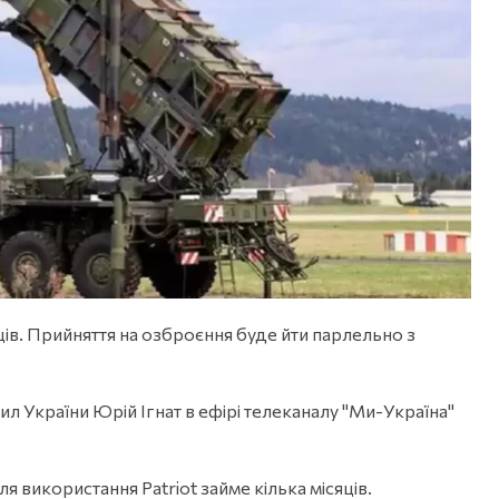
яців. Прийняття на озброєння буде йти парлельно з
л України Юрій Ігнат в ефірі телеканалу "Ми-Україна"
я використання Patriot займе кілька місяців.