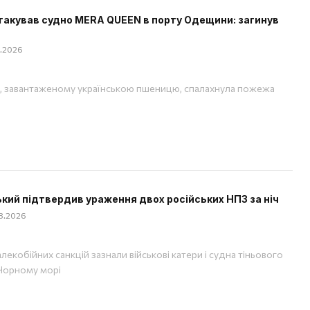
такував судно MERA QUEEN в порту Одещини: загинув
08.2026
, завантаженому українською пшеницю, спалахнула пожежа
кий підтвердив ураження двох російських НПЗ за ніч
08.2026
лекобійних санкцій зазнали військові катери і судна тіньового
Чорному морі