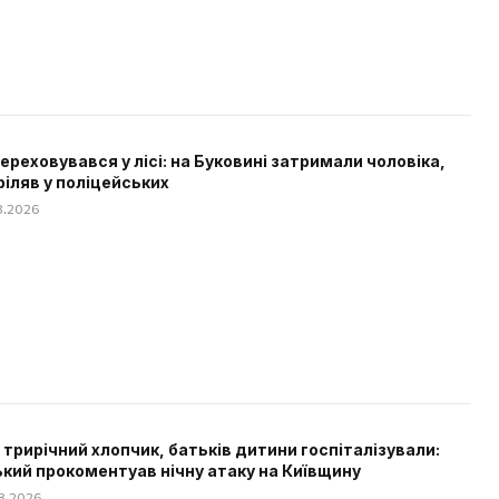
 переховувався у лісі: на Буковині затримали чоловіка,
ріляв у поліцейських
08.2026
 трирічний хлопчик, батьків дитини госпіталізували:
кий прокоментуав нічну атаку на Київщину
08.2026