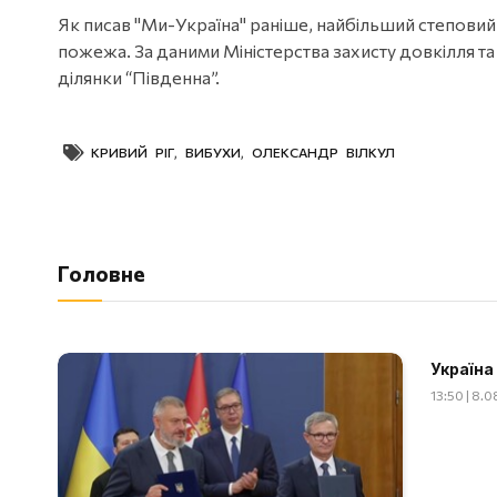
Як писав "Ми-Україна" раніше, найбільший степови
пожежа. За даними Міністерства захисту довкілля т
ділянки “Південна”.
КРИВИЙ РІГ
,
ВИБУХИ
,
ОЛЕКСАНДР ВІЛКУЛ
Головне
Україна
13:50 | 8.