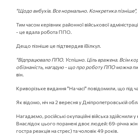
"Щодо вибухів. Все нормально. Конкретика пізніше",
Тим часом керівник районної військової адміністраці
- це вдала робота ППО.
Дещо пізніше це підтвердив іВілкул.
"Відпрацювало ППО. Успішно. Ціль вражена. Всім ко
обізнаність, нагадую - що про роботу ППО можна пис
він.
Криворізьке видання "На часі" повідомили, що під 
Як відомо, ніч на 2 вересня у Дніпропетровській обла
Нагадаємо, російські окупаційні війська здійснили у 
Внаслідок цього поранені двоє людей: 69-річна жінк
гостра реакція на стрес) та чоловік 49 років.