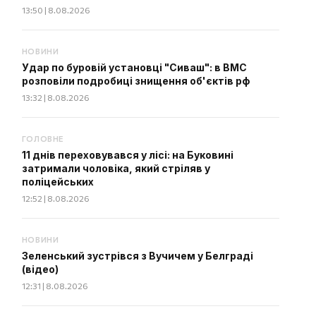
13:50 | 8.08.2026
НОВИНИ
Удар по буровій установці "Сиваш": в ВМС
розповіли подробиці знищення об'єктів рф
13:32 | 8.08.2026
ГОЛОВНЕ
11 днів переховувався у лісі: на Буковині
затримали чоловіка, який стріляв у
поліцейських
12:52 | 8.08.2026
НОВИНИ
Зеленський зустрівся з Вучичем у Белграді
(відео)
12:31 | 8.08.2026