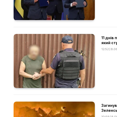
11 днів
який ст
12:52 | 8.
Загинув
Зеленсь
10:59 | 8.