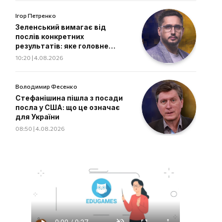
Ігор Петренко
Зеленський вимагає від
послів конкретних
результатів: яке головне
завдання дипломатів
10:20 | 4.08.2026
Володимир Фесенко
Стефанішина пішла з посади
посла у США: що це означає
для України
08:50 | 4.08.2026