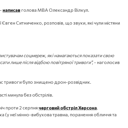
-
написав
голова МВА Олександр Вілкул.
ї Євген Ситниченко, розповів, що звуки, які чули містяни
ристувачам соцмереж, які намагаються показати свою
ати лише після відбою повітряної тривоги",
- наголосив
час тривоги було знищено дрон-розвідник.
сті минула без обстрілів.
ніч проти 2 серпня
черговий обстріл Херсона
.
а (у неї мінно-вибухова травма, поранення обличчя та