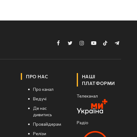
Facebook
Twitter
Instagram
YouTube
TikTok
Telegram
ПРО НАС
НАШІ
ПЛАТФОРМИ
Про канал
Телеканал
Ведучі
Де нас
дивитись
Радіо
Провайдерам
Релізи