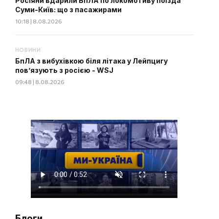
Росіяни вдарили БпЛА по локомотиву поїзда
Суми-Київ: що з пасажирами
10:18 | 8.08.2026
НОВИНИ
БпЛА з вибухівкою біля літака у Лейпцигу
пов’язують з росією - WSJ
09:48 | 8.08.2026
Блоги