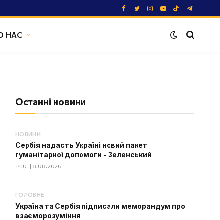
Facebook
Twitter
Instagram
YouTube
TikTok
Telegram
О НАС
Останні новини
НОВИНИ
Сербія надасть Україні новий пакет
гуманітарної допомоги - Зеленський
14:01 | 8.08.2026
ГОЛОВНЕ
Україна та Сербія підписали меморандум про
взаєморозуміння