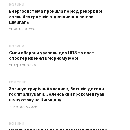
НОВИНИ
Енергосистема пройшла період рекордної
спеки без графіків відключення світла -
Шмигаль
11:59 | 8.08.2026
НОВИНИ
Сили оборони уразили два НПЗ та пост
спостереження в Чорному морі
11:37 | 8.08.2026
ГОЛОВНЕ
Загинув трирічний хлопчик, батьків дитини
госпіталізували: Зеленський прокоментуав
нічну атаку на Київщину
10:59 | 8.08.2026
НОВИНИ