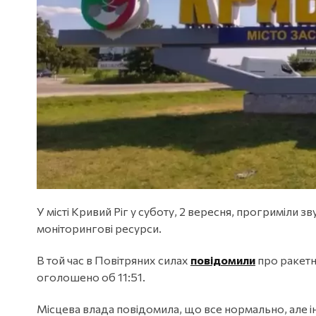
У місті Кривий Ріг у суботу, 2 вересня, прогриміли з
моніторингові ресурси.
В той час в Повітряних силах
повідомили
про ракетн
оголошено об 11:51.
Місцева влада повідомила, що все нормально, але і