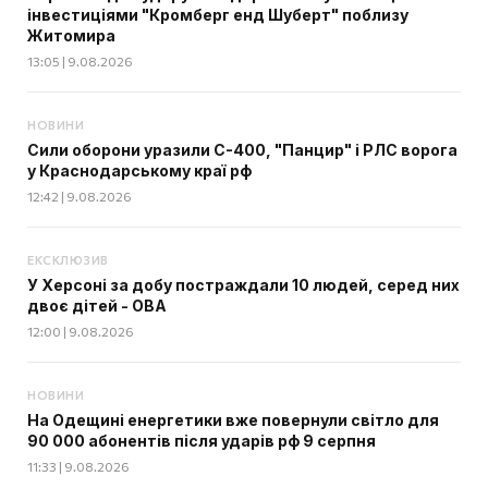
інвестиціями "Кромберг енд Шуберт" поблизу
Житомира
13:05 | 9.08.2026
НОВИНИ
Сили оборони уразили С-400, "Панцир" і РЛС ворога
у Краснодарському краї рф
12:42 | 9.08.2026
ЕКСКЛЮЗИВ
У Херсоні за добу постраждали 10 людей, серед них
двоє дітей - ОВА
12:00 | 9.08.2026
НОВИНИ
На Одещині енергетики вже повернули світло для
90 000 абонентів після ударів рф 9 серпня
11:33 | 9.08.2026