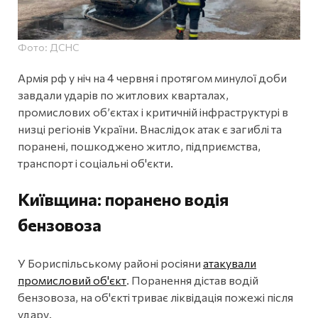
Фото: ДСНС
Армія рф у ніч на 4 червня і протягом минулої доби
завдали ударів по житлових кварталах,
промислових об’єктах і критичній інфраструктурі в
низці регіонів України. Внаслідок атак є загиблі та
поранені, пошкоджено житло, підприємства,
транспорт і соціальні об'єкти.
Київщина: поранено водія
бензовоза
У Бориспільському районі росіяни
атакували
промисловий об'єкт
. Поранення дістав водій
бензовоза, на об'єкті триває ліквідація пожежі після
удару.