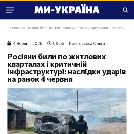
Головна
»
Росіяни били по житлових кварталах і критичній інфраструктурі: наслідки ударів на ранок 4 червня
4 Червня, 2026
09:55
Кротовська Ольга
Росіяни били по житлових
кварталах і критичній
інфраструктурі: наслідки ударів
на ранок 4 червня