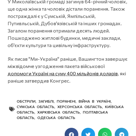
У Миколаївській громаді загинув 64-річний чоловік,
ще одна жінка та чоловік дістали поранення. Також
постраждалі є у Сумській, Ямпільській,
Путивльській, Дубов'язівській та інших громадах.
Загалом поранення отримали десять людей.
Пошкоджено житлові будинки, медичні заклади,
об'єкти культури та цивільну інфраструктуру.
Як писав "Ми-Україна" раніше, Вашингтон завершує
міжвідомче узгодження пакета військової
допомоги Україні на суму 400 мільйонів доларів
, які
раніше затвердив Конгрес.
ОБСТРІЛИ
,
ЗАГИБЛІ
,
ПОРАНЕНІ
,
ВІЙНА В УКРАЇНІ
,
СУМСЬКА ОБЛАСТЬ
,
ХЕРСОНСЬКА ОБЛАСТЬ
,
КИЇВСЬКА
ОБЛАСТЬ
,
ХАРКІВСЬКА ОБЛАСТЬ
,
ПОЛТАВСЬКА
ОБЛАСТЬ
,
ОДЕСЬКА ОБЛАСТЬ