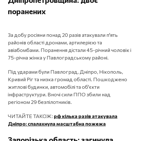
поранених
За добу росіяни понад 20 разів атакували п'ять
районів області дронами, артилерією та
авіабомбами. Поранення дістали 45-річний чоловік і
75-річна жінка у Павлоградському районі.
Під ударами були Павлоград, Дніпро, Нікополь,
Кривий Ріг та низка громад області. Пошкоджено
житлові будинки, автомобілі та об'єкти
інфраструктури. Вночі сили ППО збили над
регіоном 29 безпілотників.
ЧИТАЙТЕ ТАКОЖ:
рф кілька разів атакувала
Дніпро: спалахнула масштабна пожежа
Запорізька область: загинула