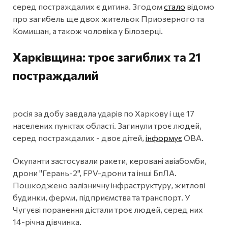
серед постраждалих є дитина. Згодом
стало
відомо
про загибель ще двох жительок Приозерного та
Комишан, а також чоловіка у Білозерці.
Харківщина: троє загиблих та 21
постраждалий
росія за добу завдала ударів по Харкову і ще 17
населених пунктах області. Загинули троє людей,
серед постраждалих - двоє дітей,
інформує
ОВА.
Окупанти застосували ракети, керовані авіабомби,
дрони "Герань-2", FPV-дрони та інші БпЛА.
Пошкоджено залізничну інфраструктуру, житлові
будинки, ферми, підприємства та транспорт. У
Чугуєві поранення дістали троє людей, серед них
14-річна дівчинка.