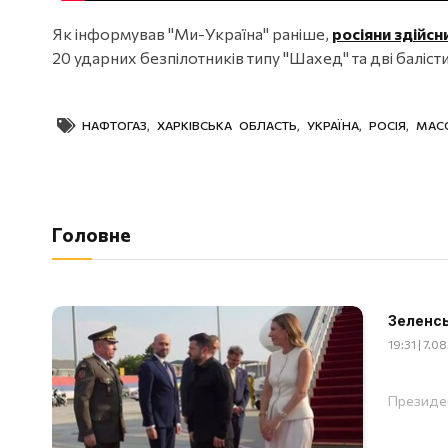
Як інформував "Ми-Україна" раніше,
росіяни здійсн
20 ударних безпілотників типу "Шахед" та дві баліст
НАФТОГАЗ
,
ХАРКІВСЬКА ОБЛАСТЬ
,
УКРАЇНА
,
РОСІЯ
,
МАС
Головне
Зеленсь
19:31 | 7.0
Президен