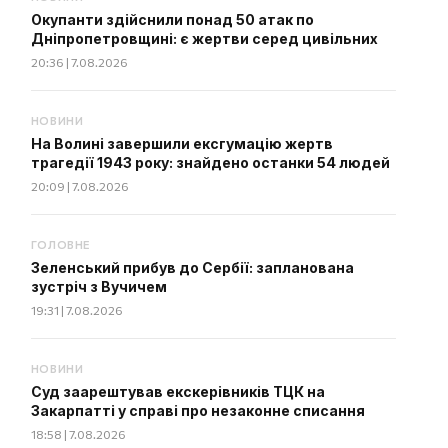
Окупанти здійснили понад 50 атак по
Дніпропетровщині: є жертви серед цивільних
20:36 | 7.08.2026
НОВИНИ
На Волині завершили ексгумацію жертв
трагедії 1943 року: знайдено останки 54 людей
20:09 | 7.08.2026
ГОЛОВНЕ
Зеленський прибув до Сербії: запланована
зустріч з Вучичем
19:31 | 7.08.2026
НОВИНИ
Суд заарештував екскерівників ТЦК на
Закарпатті у справі про незаконне списання
18:58 | 7.08.2026