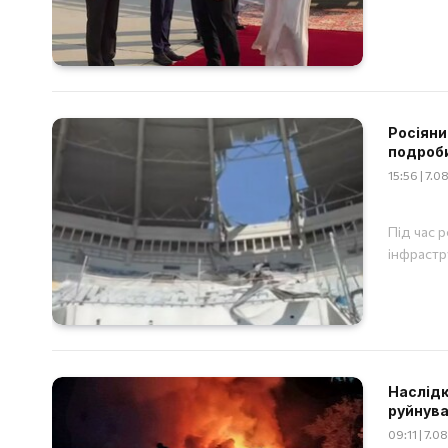
Росіяни
подроб
15:56 | 7.
Під час 
інфрастр
Наслідки
руйнува
09:11 | 7.