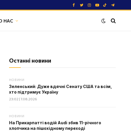
Facebook
Twitter
Instagram
YouTube
TikTok
Telegram
О НАС
Останні новини
НОВИНИ
Зеленський: Дуже вдячні Сенату США та всім,
хто підтримує Україну
23:02 | 7.08.2026
НОВИНИ
На Прикарпатті водій Audi збив 11-річного
хлопчика на пішохідному переході