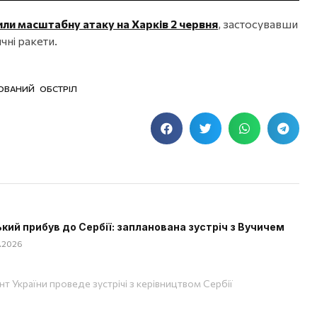
или масштабну атаку на Харків 2 червня
, застосувавши
ичні ракети.
ОВАНИЙ ОБСТРІЛ
кий прибув до Сербії: запланована зустріч з Вучичем
8.2026
т України проведе зустрічі з керівництвом Сербії