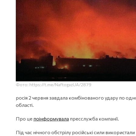
Фото: https://t.me/NaftogazUA/2879
росія 2 червня завдала комбінованого удару по одно
області.
Про це
поінформувала
пресслужба компанії.
Під час нічного обстрілу російські сили використали