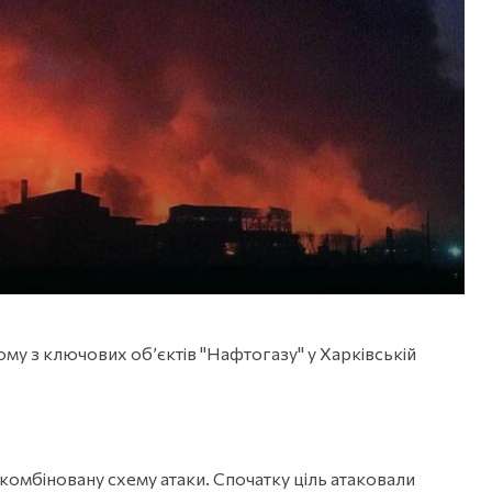
му з ключових об’єктів "Нафтогазу" у Харківській
 комбіновану схему атаки. Спочатку ціль атаковали