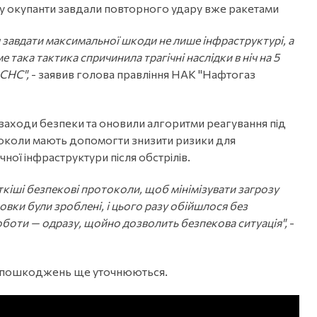
у окупанти завдали повторного удару вже ракетами
я завдати максимальної шкоди не лише інфраструктурі, а
 така тактика спричинила трагічні наслідки в ніч на 5
ДСНС",
- заявив голова правління НАК "Нафтогаз
и заходи безпеки та оновили алгоритми реагування під
ротоколи мають допомогти знизити ризики для
чної інфраструктури після обстрілів.
кіші безпекові протоколи, щоб мінімізувати загрозу
овки були зроблені, і цього разу обійшлося без
оботи — одразу, щойно дозволить безпекова ситуація",
-
би пошкоджень ще уточнюються.