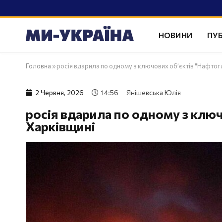
НОВИНИ
ПУБ
Головна
»
росія вдарила по одному з ключових об’єктів "Нафтог
2 Червня, 2026
14:56
Янішевська Юлія
росія вдарила по одному з ключ
Харківщині