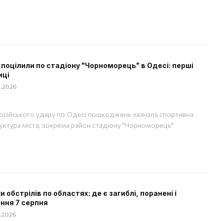
 поцілили по стадіону "Чорноморець" в Одесі: перші
иці
08.2026
російського удару по Одесі пошкоджень зазнала спортивна
уктура міста, зокрема район стадіону "Чорноморець"
 обстрілів по областях: де є загиблі, поранені і
ння 7 серпня
08.2026