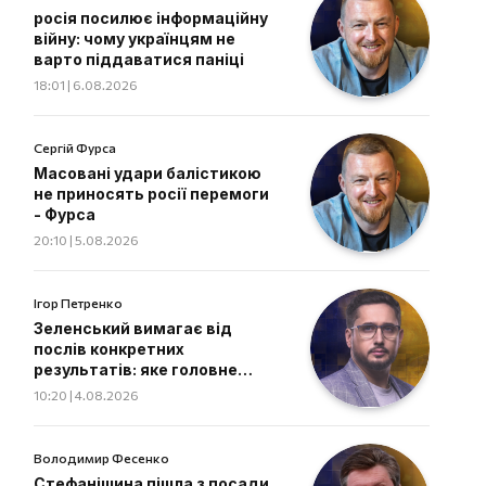
росія посилює інформаційну
війну: чому українцям не
варто піддаватися паніці
18:01 | 6.08.2026
Сергій Фурса
Масовані удари балістикою
не приносять росії перемоги
- Фурса
20:10 | 5.08.2026
Ігор Петренко
Зеленський вимагає від
послів конкретних
результатів: яке головне
завдання дипломатів
10:20 | 4.08.2026
Володимир Фесенко
Стефанішина пішла з посади