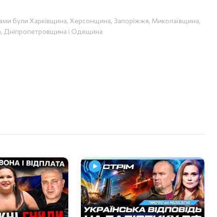
ами були Харківщина, Херсонщина, Запоріжжя, Миколаївщина,
, Дніпропетровщина і Одещина