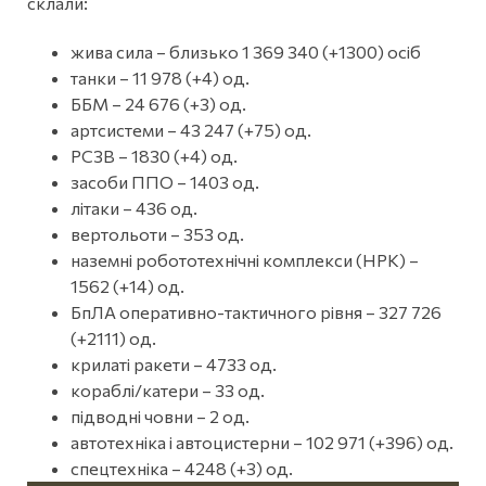
склали:
жива сила – близько 1 369 340 (+1300) осіб
танки – 11 978 (+4) од.
ББМ – 24 676 (+3) од.
артсистеми – 43 247 (+75) од.
РСЗВ – 1830 (+4) од.
засоби ППО – 1403 од.
літаки – 436 од.
вертольоти – 353 од.
наземні робототехнічні комплекси (НРК) –
1562 (+14) од.
БпЛА оперативно-тактичного рівня – 327 726
(+2111) од.
крилаті ракети – 4733 од.
кораблі/катери – 33 од.
підводні човни – 2 од.
автотехніка і автоцистерни – 102 971 (+396) од.
спецтехніка – 4248 (+3) од.