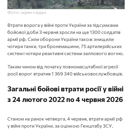
Фото: скрин з відео
Втрати ворога у війні проти України за підсумками
бойової доби 3 червня зросли на ще 1300 солдатів
армії рф. Сили оборони України також знищили
чотири танки, три бронемашини, 75 артилерійських
систем і чотири реактивні системи залпового вогню.
Таким чином від початку повномасштабної агресії
росії ворог втратив 1 369 340 військовослужбовців.
Загальні бойові втрати росії у війні
з 24 лютого 2022 по 4 червня 2026
Станом на ранок четверга, 4 червня, втрати армії рф
у війні проти України, за оцінкою Генштабу ЗСУ,