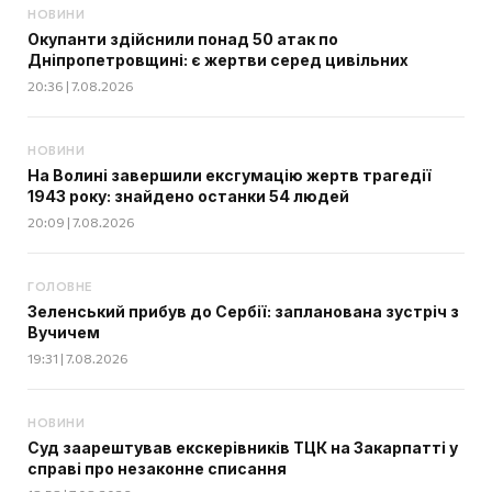
НОВИНИ
Окупанти здійснили понад 50 атак по
Дніпропетровщині: є жертви серед цивільних
20:36 | 7.08.2026
НОВИНИ
На Волині завершили ексгумацію жертв трагедії
1943 року: знайдено останки 54 людей
20:09 | 7.08.2026
ГОЛОВНЕ
Зеленський прибув до Сербії: запланована зустріч з
Вучичем
19:31 | 7.08.2026
НОВИНИ
Суд заарештував екскерівників ТЦК на Закарпатті у
справі про незаконне списання