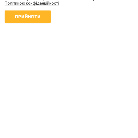
Політикою конфіденційності
Україна вступила в надзвичайний
економічний стан: чи є вихід із
ПРИЙНЯТИ
кризи
08:58 | 8.08.2026