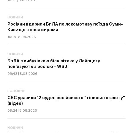
НОВИНИ
Росіяни вдарили БпЛА по локомотиву поїзда Суми-
Київ: що з пасажирами
10:18 | 8.08.2026
НОВИНИ
БпЛА з вибухівкою біля літака у Лейпцигу
пов’язують з росією - WSJ
09:48 | 8.08.2026
ГОЛОВНЕ
СБС уразили 12 суден російського "тіньового флоту"
(відео)
09:24 | 8.08.2026
НОВИНИ