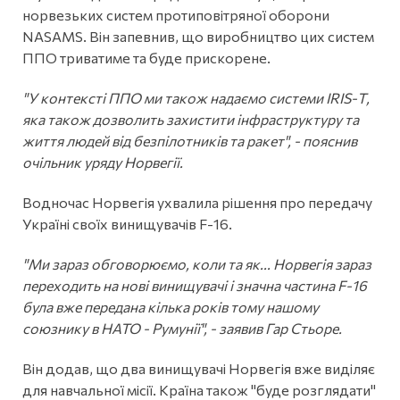
норвезьких систем протиповітряної оборони
NASAMS. Він запевнив, що виробництво цих систем
ППО триватиме та буде прискорене.
"У контексті ППО ми також надаємо системи IRIS-Т,
яка також дозволить захистити інфраструктуру та
життя людей від безпілотників та ракет", - пояснив
очільник уряду Норвегії.
Водночас Норвегія ухвалила рішення про передачу
Україні своїх винищувачів F-16.
"Ми зараз обговорюємо, коли та як... Норвегія зараз
переходить на нові винищувачі і значна частина F-16
була вже передана кілька років тому нашому
союзнику в НАТО - Румунії", - заявив Гар Стьоре.
Він додав, що два винищувачі Норвегія вже виділяє
для навчальної місії. Країна також "буде розглядати"