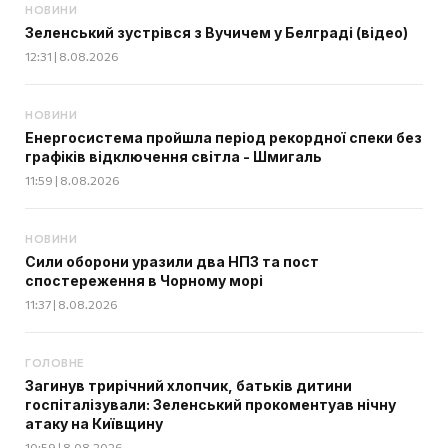
НОВИНИ
Зеленський зустрівся з Вучичем у Белграді (відео)
12:31 | 8.08.2026
НОВИНИ
Енергосистема пройшла період рекордної спеки без
графіків відключення світла - Шмигаль
11:59 | 8.08.2026
НОВИНИ
Сили оборони уразили два НПЗ та пост
спостереження в Чорному морі
11:37 | 8.08.2026
ГОЛОВНЕ
Загинув трирічний хлопчик, батьків дитини
госпіталізували: Зеленський прокоментуав нічну
атаку на Київщину
10:59 | 8.08.2026