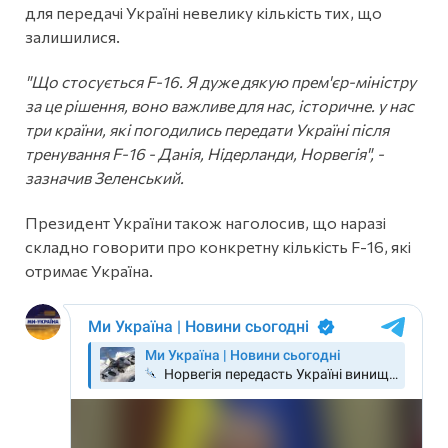
для передачі Україні невелику кількість тих, що
залишилися.
"Що стосується F-16. Я дуже дякую прем'єр-міністру
за це рішення, воно важливе для нас, історичне. у нас
три країни, які погодились передати Україні після
тренування F-16 - Данія, Нідерланди, Норвегія", -
зазначив Зеленський.
Президент України також наголосив, що наразі
складно говорити про конкретну кількість F-16, які
отримає Україна.