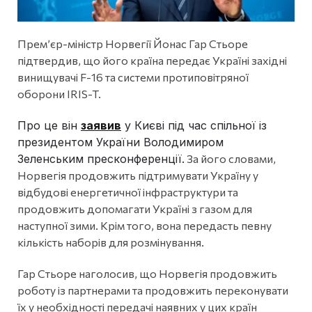
Прем’єр-міністр Норвегії Йонас Гар Стьоре
підтвердив, що його країна передає Україні західні
винищувачі F-16 та системи протиповітряної
оборони IRIS-T.
Про це він
заявив
у Києві під час спільної із
президентом України Володимиром
Зеленським пресконференції.
За його словами,
Норвегія продовжить підтримувати Україну у
відбудові енергетичної інфраструктури та
продовжить допомагати Україні з газом для
наступної зими. Крім того, вона передасть певну
кількість наборів для розмінування.
Гар Стьоре наголосив, що Норвегія продовжить
роботу із партнерами та продовжить переконувати
їх у необхідності передачі наявних у цих країн