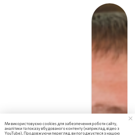
Ми використовуємо cookies для забезпечення роботи сайту,
аналітики та показу вбудованого контенту (наприклад, відео з
YouTube). Продовжуючи перегляд, ви погоджуєтеся з нашою
Вадим Денисенко