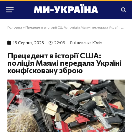
Головна
»
Прецедент в історії США: поліція Маямі передала Україні конфісковану зброю
15 Серпня, 2023
22:05
Янішевська Юлія
Прецедент в історії США:
поліція Маямі передала Україні
конфісковану зброю