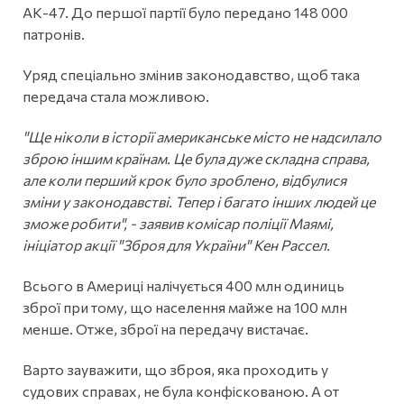
АК-47. До першої партії було передано 148 000
патронів.
Уряд спеціально змінив законодавство, щоб така
передача стала можливою.
"Ще ніколи в історії американське місто не надсилало
зброю іншим країнам. Це була дуже складна справа,
але коли перший крок було зроблено, відбулися
зміни у законодавстві. Тепер і багато інших людей це
зможе робити", - заявив комісар поліції Маямі,
ініціатор акції "Зброя для України" Кен Рассел.
Всього в Америці налічується 400 млн одиниць
зброї при тому, що населення майже на 100 млн
менше. Отже, зброї на передачу вистачає.
Варто зауважити, що зброя, яка проходить у
судових справах, не була конфіскованою. А от