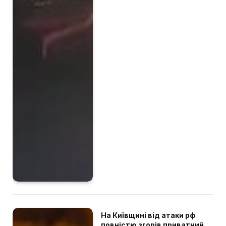
На Київщині від атаки рф
повністю згорів приватний