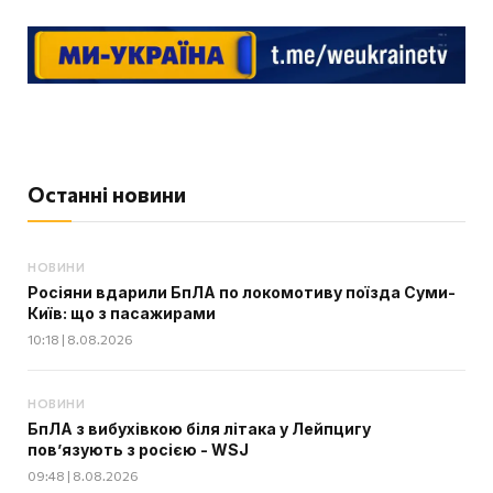
Останні новини
НОВИНИ
Росіяни вдарили БпЛА по локомотиву поїзда Суми-
Київ: що з пасажирами
10:18 | 8.08.2026
НОВИНИ
БпЛА з вибухівкою біля літака у Лейпцигу
пов’язують з росією - WSJ
09:48 | 8.08.2026