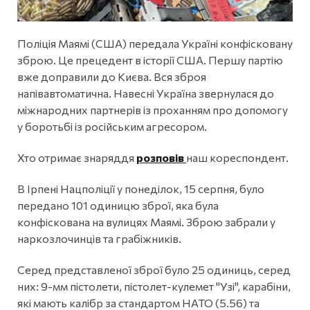
Поліція Маямі (США) передала Україні конфісковану
зброю. Це прецедент в історії США. Першу партію
вже доправили до Києва. Вся зброя
напівавтоматична. Навесні Україна звернулася до
міжнародних партнерів із проханням про допомогу
у боротьбі із російським агресором.
Хто отримає знаряддя
розповів
наш кореспондент.
В Ірпені Нацполіції у понеділок, 15 серпня, було
передано 101 одиницю зброї, яка була
конфіскована на вулицях Маямі. Зброю забрали у
наркозлочинців та грабіжників.
Серед представленої зброї було 25 одиниць, серед
них: 9-мм пістолети, пістолет-кулемет "Узі", карабіни,
які мають калібр за стандартом НАТО (5.56) та