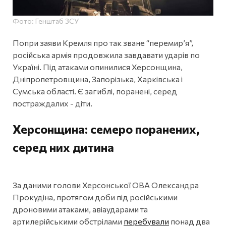
Фото: Генштаб ЗСУ
Попри заяви Кремля про так зване “перемир’я”,
російська армія продовжила завдавати ударів по
Україні. Під атаками опинилися Херсонщина,
Дніпропетровщина, Запорізька, Харківська і
Сумська області. Є загиблі, поранені, серед
постраждалих - діти.
Херсонщина: семеро поранених,
серед них дитина
За даними голови Херсонської ОВА Олександра
Прокудіна, протягом доби під російськими
дроновими атаками, авіаударами та
артилерійськими обстрілами
перебували
понад два