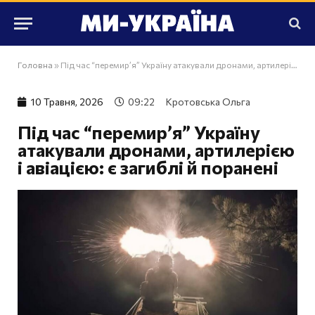
Головна
»
Під час “перемир’я” Україну атакували дронами, артилерією і авіацією: є загиблі й поранені
10 Травня, 2026
09:22
Кротовська Ольга
Під час “перемир’я” Україну
атакували дронами, артилерією
і авіацією: є загиблі й поранені