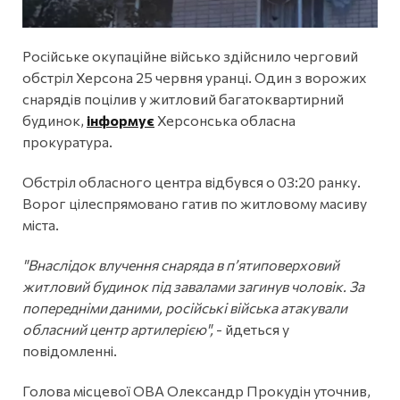
Російське окупаційне військо здійснило черговий
обстріл Херсона 25 червня уранці. Один з ворожих
снарядів поцілив у житловий багатоквартирний
будинок,
інформує
Херсонська обласна
прокуратура.
Обстріл обласного центра відбувся о 03:20 ранку.
Ворог цілеспрямовано гатив по житловому масиву
міста.
"Внаслідок влучення снаряда в пʼятиповерховий
житловий будинок під завалами загинув чоловік. За
попередніми даними, російські війська атакували
обласний центр артилерією",
- йдеться у
повідомленні.
Голова місцевої ОВА Олександр Прокудін уточнив,