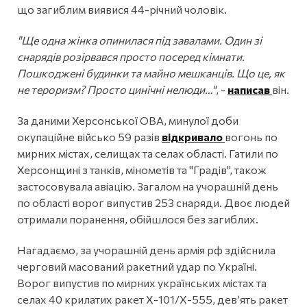
що загиблим виявися 44-річний чоловік.
"Ще одна жінка опинилася під завалами. Один зі
снарядів розірвався просто посеред кімнати.
Пошкоджені будинки та майно мешканців. Що це, як
не тероризм? Просто цинічні нелюди…"
, -
написав
він.
За даними Херсонської ОВА, минулої доби
окупаційне військо 59 разів
відкривало
вогонь по
мирних містах, селищах та селах області. Гатили по
Херсонщині з танків, мінометів та "Градів", також
застосовувала авіацію. Загалом на учорашній день
по області ворог випустив 253 снаряди. Двоє людей
отримали поранення, обійшлося без загиблих.
Нагадаємо, за учорашній день армія рф здійснила
черговий масований ракетний удар по Україні.
Ворог випустив по мирних українських містах та
селах 40 крилатих ракет Х-101/Х-555, дев’ять ракет