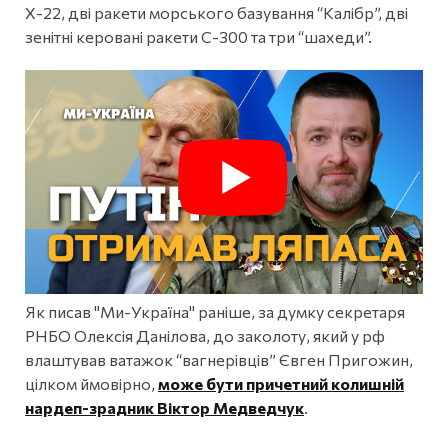
Х-22, дві ракети морського базування “Калібр”, дві
зенітні керовані ракети С-300 та три “шахеди”.
Як писав "Ми-Україна" раніше, за думку секретаря
РНБО Олексія Данілова, до заколоту, який у рф
влаштував ватажок “вагнерівців” Євген Пригожин,
цілком ймовірно,
може бути причетний колишній
нардеп-зрадник Віктор Медведчук
.