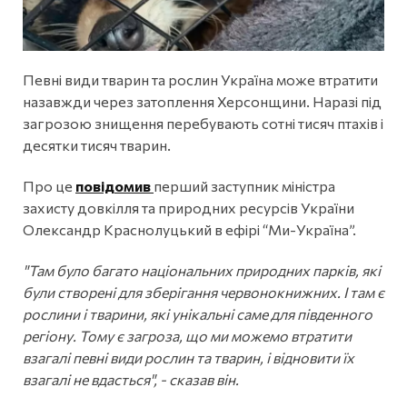
Певні види тварин та рослин Україна може втратити
назавжди через затоплення Херсонщини. Наразі під
загрозою знищення перебувають сотні тисяч птахів і
десятки тисяч тварин.
Про це
повідомив
перший заступник міністра
захисту довкілля та природних ресурсів України
Олександр Краснолуцький в ефірі “Ми-Україна”.
"Там було багато національних природних парків, які
були створені для зберігання червонокнижних. І там є
рослини і тварини, які унікальні саме для південного
регіону. Тому є загроза, що ми можемо втратити
взагалі певні види рослин та тварин, і відновити їх
взагалі не вдасться", - сказав він.