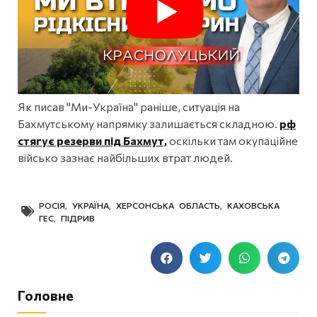
Як писав "Ми-Україна" раніше, ситуація на
Бахмутському напрямку залишається складною.
рф
стягує резерви під Бахмут,
оскільки там окупаційне
військо зазнає найбільших втрат людей.
РОСІЯ
,
УКРАЇНА
,
ХЕРСОНСЬКА ОБЛАСТЬ
,
КАХОВСЬКА
ГЕС
,
ПІДРИВ
Головне