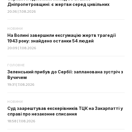
Дніпропетровщині: є жертви серед цивільних
20:36 | 7.08.2026
НОВИНИ
На Волині завершили ексгумацію жертв трагедії
1943 року: знайдено останки 54 людей
20:09 | 7.08.2026
ГОЛОВНЕ
Зеленський прибув до Сербії: запланована зустріч з
Вучичем
19:31 | 7.08.2026
НОВИНИ
Суд заарештував екскерівників ТЦК на Закарпатті у
справі про незаконне списання
18:58 | 7.08.2026