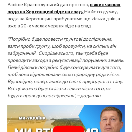
Раніше Краснолуцький дав прогноз,
в яких числах
вода на Херсонщині піде на спад.
На його думку,
вода на Херсонщині прибуватиме ще кілька днів, а
вже в 20-х числах червня піде на спад.
“Потрібно буде провести ґрунтові дослідження,
взяти проби ґрунту, щоб зрозуміти, на скільки він
забруднений. Скоріше всього, там треба буде
проводити заходи з рекультивації порушених земель.
Певні ділянки потрібно буде консервувати для того,
щоб вони відновлювали свою природну родючість.
Відповідно, повертались до свого природного стану.
Все це можна буде сказати тільки після того, як
будуть проведені дослідження”, – додав він.