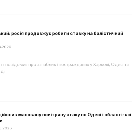
кий: росія продовжує робити ставку на балістичний
08.2026
т повідомив про загиблих і постраждалих у Харкові, Одесі та
аді
дійснив масовану повітряну атаку по Одесі і області: які
и
08.2026