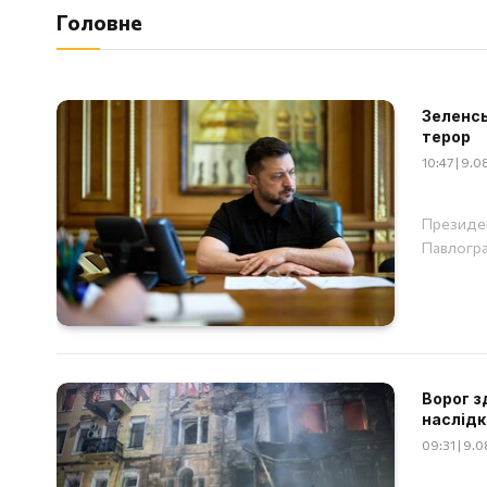
Головне
Зеленсь
терор
10:47 | 9.
Президен
Павлогр
Ворог з
наслідк
09:31 | 9.