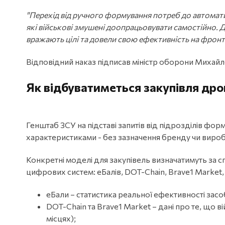
"Перехід від ручного формування потреб до автомат
які військові змушені доопрацьовувати самостійно. 
вражають цілі та довели свою ефективність на фронті
Відповідний наказ підписав міністр оборони Михай
Як відбуватиметься закупівля дро
Генштаб ЗСУ на підставі запитів від підрозділів фо
характеристиками - без зазначення бренду чи виро
Конкретні моделі для закупівель визначатимуть за 
цифрових систем: еБалів, DOT-Chain, Brave1 Market, 
еБали – статистика реальної ефективності засоб
DOT-Chain та Brave1 Market – дані про те, що в
місцях);