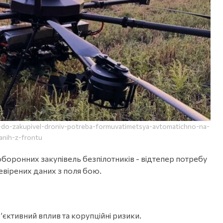
-do-zakupivel-droniv-potreba-formuvatimetsya-avtomatichno-na-
anih-z-frontu
боронних закупівель безпілотників - відтепер потребу
евірених даних з поля бою.
єктивний вплив та корупційні ризики.