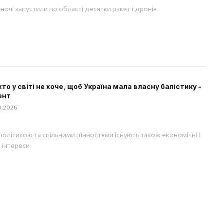
вночі запустили по області десятки ракет і дронів
хто у світі не хоче, щоб Україна мала власну балістику -
ент
08.2026
політикою та спільними цінностями існують також економічні і
і інтереси