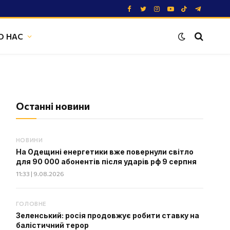
Facebook
Twitter
Instagram
YouTube
TikTok
Telegram
О НАС
Останні новини
НОВИНИ
На Одещині енергетики вже повернули світло
для 90 000 абонентів після ударів рф 9 серпня
11:33 | 9.08.2026
ГОЛОВНЕ
Зеленський: росія продовжує робити ставку на
балістичний терор