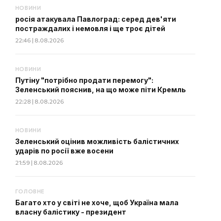
НОВИНИ
росія атакувала Павлоград: серед дев'яти
постраждалих і немовля і ще троє дітей
22:46 | 8.08.2026
НОВИНИ
Путіну "потрібно продати перемогу":
Зеленський пояснив, на що може піти Кремль
22:28 | 8.08.2026
НОВИНИ
Зеленський оцінив можливість балістичних
ударів по росії вже восени
21:59 | 8.08.2026
ГОЛОВНЕ
Багато хто у світі не хоче, щоб Україна мала
власну балістику - президент