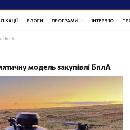
ЛІКАЦІЇ
БЛОГИ
ПРОГРАМИ
ІНТЕРВ'Ю
ПР
влі БплА
атичну модель закупівлі БплА