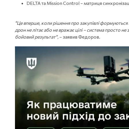
DELTA та Mission Control – матриця синхронізац
"Це вперше, коли рішення про закупівлі формуються
дрон не літає або не вражає цілі – система просто н
бойовий результат"
, – заявив Федоров.