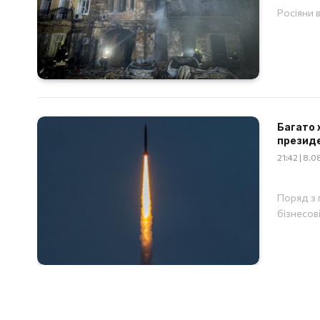
Росіяни 
Багато 
презид
21:42 | 8.
Поряд з 
бізнесов