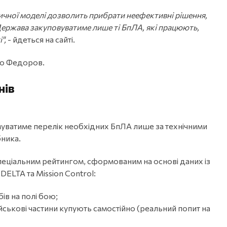
ичної моделі дозволить прибрати неефективні рішення,
Держава закуповуватиме лише ті БпЛА, які працюють,
",
- йдеться на сайті.
ло Федоров.
нів
рмуватиме перелік необхідних БпЛА лише за технічними
бника.
спеціальним рейтингом, сформованим на основі даних із
DELTA та Mission Control:
ів на полі бою;
ійськові частини купують самостійно (реальний попит на