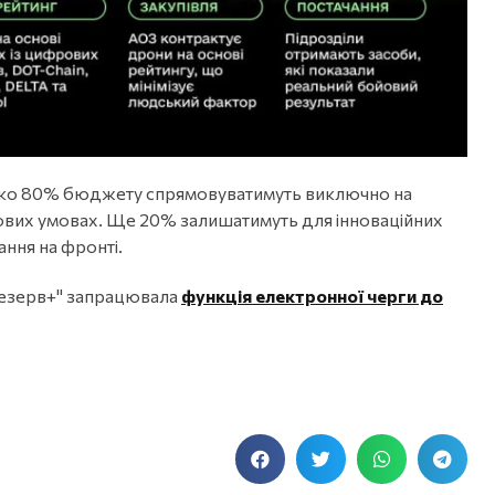
ько 80% бюджету спрямовуватимуть виключно на
йових умовах. Ще 20% залишатимуть для інноваційних
ння на фронті.
"Резерв+" запрацювала
функція електронної черги до