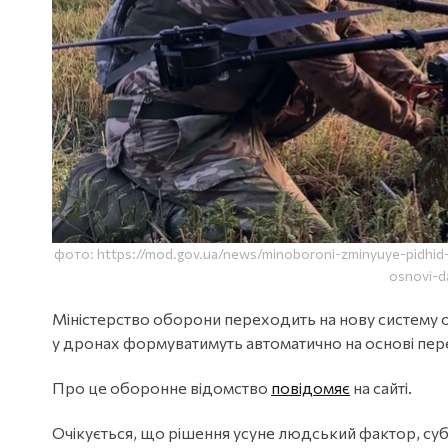
фото: https://mod.gov.ua/news/minoboroni-zminyuye-pidhid
osnovi-d
Міністерство оборони переходить на нову систему о
у дронах формуватимуть автоматично на основі пер
Про це оборонне відомство
повідомяє
на сайті.
Очікується, що рішення усуне людський фактор, субʼ