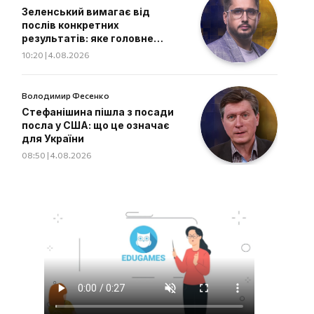
Зеленський вимагає від
послів конкретних
результатів: яке головне
завдання дипломатів
10:20 | 4.08.2026
Володимир Фесенко
Стефанішина пішла з посади
посла у США: що це означає
для України
08:50 | 4.08.2026