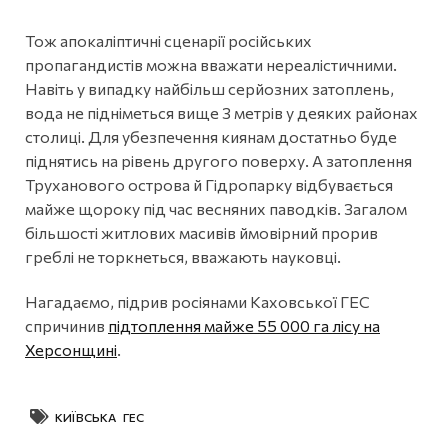
Тож апокаліптичні сценарії російських
пропагандистів можна вважати нереалістичними.
Навіть у випадку найбільш серйозних затоплень,
вода не підніметься вище 3 метрів у деяких районах
столиці. Для убезпечення киянам достатньо буде
піднятись на рівень другого поверху. А затоплення
Труханового острова й Гідропарку відбувається
майже щороку під час весняних паводків. Загалом
більшості житлових масивів ймовірний прорив
греблі не торкнеться, вважають науковці.
Нагадаємо, підрив росіянами Каховської ГЕС
спричинив
підтоплення майже 55 000 га лісу на
Херсонщині
.
КИЇВСЬКА ГЕС