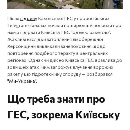
Після
підриву
Каховської ГЕС у проросійських
Telegram-каналах почали поширювати погрози про
намір підірвати Київську ГЕС "однією ракетою".
Жахливі наслідки затоплення лівобережної
Херсонщини викликали занепокоєння щодо
повторення подібного теракту в центральних
регіонах. Однак чи дійсно Київська ГЕС вразлива до
зовнішніх атак і чим загрожує влучання ворожих
ракет у цю гідротехнічну споруду — розбирався
"Ми-Україна"
.
Що треба знати про
ГЕС, зокрема Київську