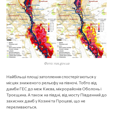
Фото: nas.gov.ua
Найбільші площі затоплення спостерігаються у
місцях зниженого рельєфу на півночі. Тобто від
дамби ГЕС до меж Києва, мікрорайонів Оболонь і
Троєщина. А також на півдні, від мосту Південний до
захисних дамб у Козині та Процеві, що не
переливаються.