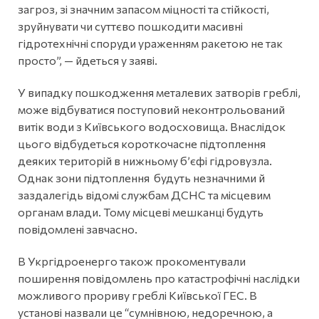
загроз, зі значним запасом міцності та стійкості,
зруйнувати чи суттєво пошкодити масивні
гідротехнічні споруди ураженням ракетою не так
просто”, — йдеться у заяві.
У випадку пошкодження металевих затворів греблі,
може відбуватися поступовий неконтрольований
витік води з Київського водосховища. Внаслідок
цього відбудеться короткочасне підтоплення
деяких територій в нижньому б’єфі гідровузла.
Однак зони підтоплення будуть незначними й
заздалегідь відомі службам ДСНС та місцевим
органам влади. Тому місцеві мешканці будуть
повідомлені завчасно.
В Укргідроенерго також прокоментували
поширення повідомлень про катастрофічні наслідки
можливого прориву греблі Київської ГЕС. В
установі назвали це “сумнівною, недоречною, а