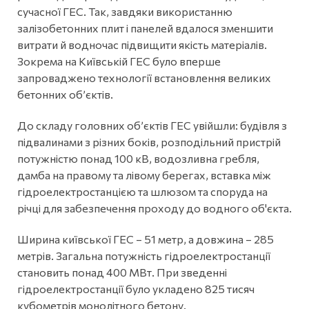
сучасної ГЕС. Так, завдяки використанню
залізобетонних плит і панелей вдалося зменшити
витрати й водночас підвищити якість матеріалів.
Зокрема на Київській ГЕС було вперше
запроваджено технології встановлення великих
бетонних об’єктів.
До складу головних об’єктів ГЕС увійшли: будівля з
підвалинами з різних боків, розподільний пристрій
потужністю понад 100 кВ, водозливна гребля,
дамба на правому та лівому берегах, вставка між
гідроелектростанцією та шлюзом та споруда на
річці для забезпечення проходу до водного об'єкта.
Ширина київської ГЕС – 51 метр, а довжина – 285
метрів. Загальна потужність гідроелектростанції
становить понад 400 МВт. При зведенні
гідроелектростанції було укладено 825 тисяч
кубометрів монолітного бетону.