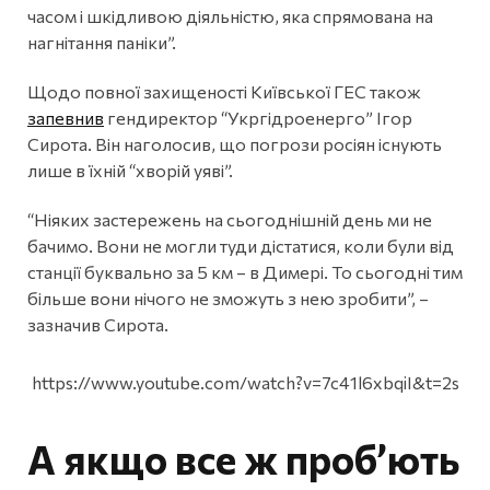
часом і шкідливою діяльністю, яка спрямована на
нагнітання паніки”.
Щодо повної захищеності Київської ГЕС також
запевнив
гендиректор “Укргідроенерго” Ігор
Сирота. Він наголосив, що погрози росіян існують
лише в їхній “хворій уяві”.
“Ніяких застережень на сьогоднішній день ми не
бачимо. Вони не могли туди дістатися, коли були від
станції буквально за 5 км – в Димері. То сьогодні тим
більше вони нічого не зможуть з нею зробити”, –
зазначив Сирота.
https://www.youtube.com/watch?v=7c41l6xbqiI&t=2s
А якщо все ж проб’ють