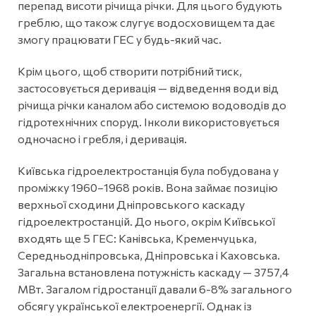
перепад висоти річища річки. Для цього будують
греблю, що також слугує водосховищем та дає
змогу працювати ГЕС у будь-який час.
Крім цього, щоб створити потрібний тиск,
застосовується деривація — відведення води від
річища річки каналом або системою водоводів до
гідротехнічних споруд. Інколи використовується
одночасно і гребля, і деривація.
Київська гідроелектростанція була побудована у
проміжку 1960–1968 років. Вона займає позицію
верхньої сходини Дніпровського каскаду
гідроелектростанцій. До нього, окрім Київської
входять ще 5 ГЕС: Канівська, Кременчуцька,
Середньодніпровська, Дніпровська і Каховська.
Загальна встановлена потужність каскаду — 3757,4
МВт. Загалом гідростанції давали 6-8% загального
обсягу української електроенергії. Однак із