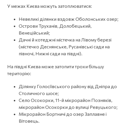
У межах Києва можуть затоплюватися:
Невеликі ділянки вздовж Оболонських озер;
Острови Труханів, Долобецький,
Венеційський;
Дачні й котеджні містечка на Лівому березі
(містечко Деснянське, Русанівські сади на
півночі, Нижні сади на півдні).
На півдні Києва може затопити трохи більшу
територію:
Ділянку Голосіївського району від Дніпра до
Столичного шосе;
Село Осокорки, 11-й мікрорайон Позняків,
мікрорайон Осокорки до вулиці Ревуцького;
Мікрорайон Бортничі до озер Заплавне і
Вітовець.