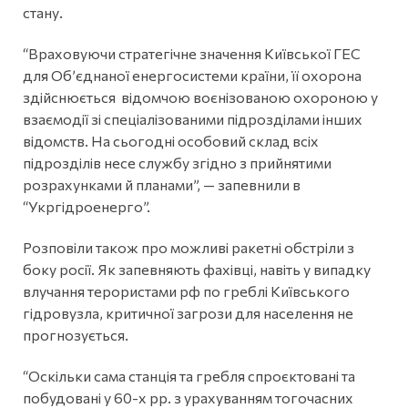
стану.
“Враховуючи стратегічне значення Київської ГЕС
для Об’єднаної енергосистеми країни, її охорона
здійснюється відомчою воєнізованою охороною у
взаємодії зі спеціалізованими підрозділами інших
відомств. На сьогодні особовий склад всіх
підрозділів несе службу згідно з прийнятими
розрахунками й планами”, — запевнили в
“Укргідроенерго”.
Розповіли також про можливі ракетні обстріли з
боку росії. Як запевняють фахівці, навіть у випадку
влучання терористами рф по греблі Київського
гідровузла, критичної загрози для населення не
прогнозується.
“Оскільки сама станція та гребля спроєктовані та
побудовані у 60-х рр. з урахуванням тогочасних