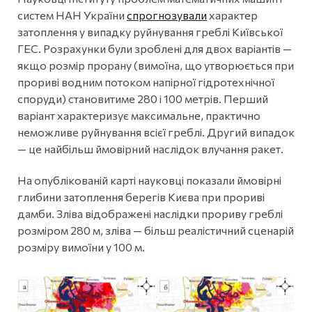
систем НАН України
спрогнозували
характер
затоплення у випадку руйнування греблі Київської
ГЕС. Розрахунки були зроблені для двох варіантів —
якщо розмір прорану (вимоїна, що утворюється при
прориві водним потоком напірної гідротехнічної
споруди) становитиме 280 і 100 метрів. Перший
варіант характеризує максимальне, практично
неможливе руйнування всієї греблі. Другий випадок
— це найбільш ймовірний наслідок влучання ракет.
На опублікованій карті науковці показали ймовірні
глибини затоплення берегів Києва при прориві
дамби. Зліва відображені наслідки прориву греблі
розміром 280 м, зліва — більш реалістичний сценарій
розміру вимоїни у 100 м.