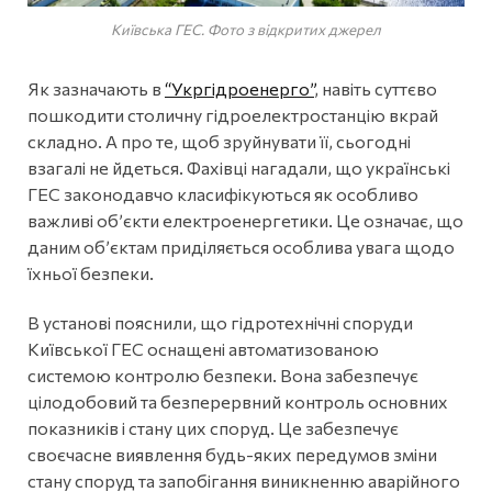
Київська ГЕС. Фото з відкритих джерел
Як зазначають в
“Укргідроенерго”
, навіть суттєво
пошкодити столичну гідроелектростанцію вкрай
складно. А про те, щоб зруйнувати її, сьогодні
взагалі не йдеться. Фахівці нагадали, що українські
ГЕС законодавчо класифікуються як особливо
важливі об’єкти електроенергетики. Це означає, що
даним об’єктам приділяється особлива увага щодо
їхньої безпеки.
В установі пояснили, що гідротехнічні споруди
Київської ГЕС оснащені автоматизованою
системою контролю безпеки. Вона забезпечує
цілодобовий та безперервний контроль основних
показників і стану цих споруд. Це забезпечує
своєчасне виявлення будь-яких передумов зміни
стану споруд та запобігання виникненню аварійного