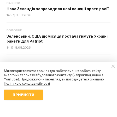
НОВИНИ
Нова Зеландія запровадила нові санкції проти росії
14:57 | 8.08.2026
ГОЛОВНЕ
Зеленський: США щомісяця постачатимуть Україні
ракети для Patriot
14:17 | 8.08.2026
НОВИНИ
Сербія надасть Україні новий пакет гуманітарної
Ми використовуємо cookies для забезпечення роботи сайту,
допомоги - Зеленський
аналітики та показу вбудованого контенту (наприклад, відео з
YouTube). Продовжуючи перегляд, ви погоджуєтеся з нашою
14:01 | 8.08.2026
Політикою конфіденційності
ПРИЙНЯТИ
ГОЛОВНЕ
Україна та Сербія підписали меморандум про
взаєморозуміння
13:50 | 8.08.2026