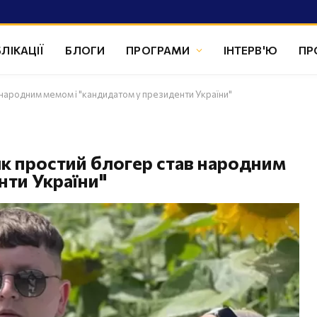
ЛІКАЦІЇ
БЛОГИ
ПРОГРАМИ
ІНТЕРВ'Ю
ПР
 народним мемом і "кандидатом у президенти України"
як простий блогер став народним
нти України"