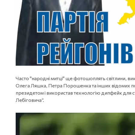
Часто "народні митці" ще фотошоплять світлини, в
Олега Ляшка, Петра Порошенка та інших відомих по
президетом і використав технологію дипфейк для 
Лебіговича”.