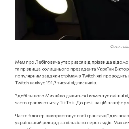
Фото з ві
Мем про Лебіговича утворився від прізвища відомо
та прізвища колишнього президента України Віктор
популярним завдяки стрімам в Twitch які проводить в
Twitch налічує 191,7 тисячі підписників.
Здебільшого Михайло дивиться і коментує смішні ві
часто трапляються у TikTok. До речі, на цій платфор
Часто блогер використовує свої трансляції для воло
український рекорд за кількістю переглядів. Макси