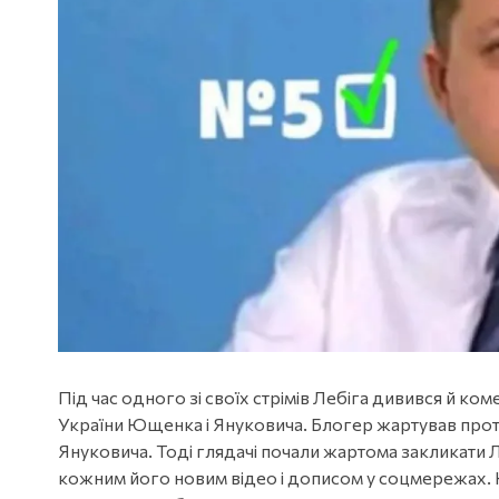
Під час одного зі своїх стрімів Лебіга дивився й к
України Ющенка і Януковича. Блогер жартував прот
Януковича. Тоді глядачі почали жартома закликати Ле
кожним його новим відео і дописом у соцмережах. 