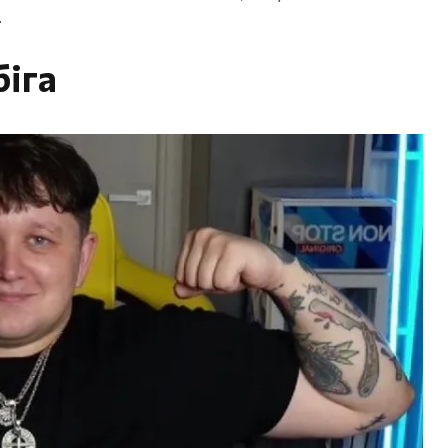
.
біга