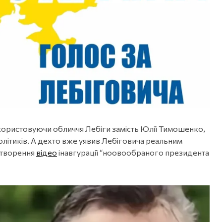
икористовуючи обличчя Лебіги замість Юлії Тимошенко,
літиків. А дехто вже уявив Лебіговича реальним
створення
відео
інавгурації “ноовообраного президента