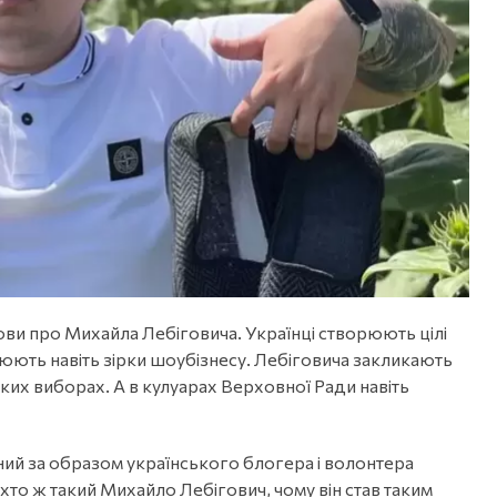
и про Михайла Лебіговича. Українці створюють цілі
рюють навіть зірки шоубізнесу. Лебіговича закликають
ьких виборах. А в кулуарах Верховної Ради навіть
ений за образом українського блогера і волонтера
хто ж такий Михайло Лебігович, чому він став таким