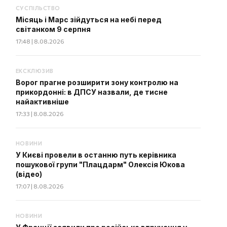
СУСПІЛЬСТВО
Місяць і Марс зійдуться на небі перед
світанком 9 серпня
17:48 | 8.08.2026
ЕКСКЛЮЗИВ
Ворог прагне розширити зону контролю на
прикордонні: в ДПСУ назвали, де тисне
найактивніше
17:33 | 8.08.2026
НОВИНИ
У Києві провели в останню путь керівника
пошукової групи "Плацдарм" Олексія Юкова
(відео)
17:07 | 8.08.2026
НОВИНИ