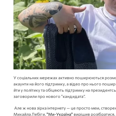
У соціальних мережах активно поширюються розмов
акаунти на його підтримку, а відео про нього поши
йти у політику та обіцяють підтримку на президентс
заговорили про нового “кандидата”.
Але ж нова зірка інтернету — це просто мем, створ
Михайла Лебіги.
"Ми-Україна"
вирішив розібратися, 