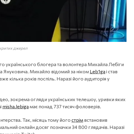
дкритих джерел
го українського блогера та волонтера Михайла Лебіги
а Януковича. Михайло відомий за ніком
Leb1ga
і став
же кілька років поспіль. Наразі його аудиторія у
део, зокрема огляди українських телешоу, уривки яких
мі
misha.lebiga
має понад 737 тисяч фоловерів.
нтерства. Так, місяць тому його
стрім
встановив
мальний онлайн досяг позначки 34 800 глядачів. Наразі