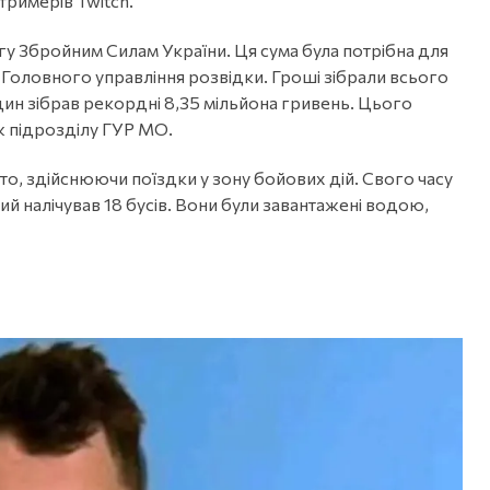
тримерів Twitch.
гу Збройним Силам України. Ця сума була потрібна для
Головного управління розвідки. Гроші зібрали всього
один зібрав рекордні 8,35 мільйона гривень. Цього
 ж підрозділу ГУР МО.
о, здійснюючи поїздки у зону бойових дій. Свого часу
ий налічував 18 бусів. Вони були завантажені водою,