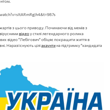
ентом.
/watch?v=sItARmRgJh4&t=987s
жартів з цього приводу. Починаючи від мемів з
 вірусними
відео
у стилі легендарного ролика
вих відео "Лебігович" обіцяє покращити життя в
ні. Наразі існують цілі
акаунти
на підтримку "кандидата