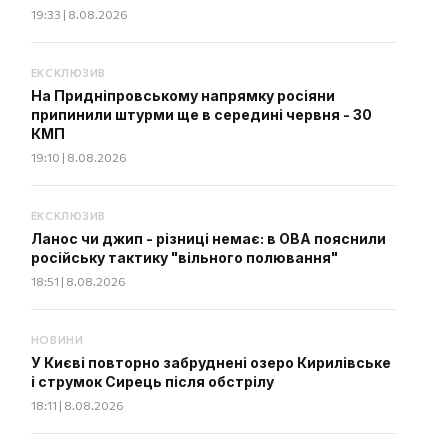
19:33 | 8.08.2026
ЕКСКЛЮЗИВ
На Придніпровському напрямку росіяни
припинили штурми ще в середині червня - 30
КМП
19:10 | 8.08.2026
ЕКСКЛЮЗИВ
Ланос чи джип - різниці немає: в ОВА пояснили
російську тактику "вільного полювання"
18:51 | 8.08.2026
НОВИНИ
У Києві повторно забруднені озеро Кирилівське
і струмок Сирець після обстрілу
18:11 | 8.08.2026