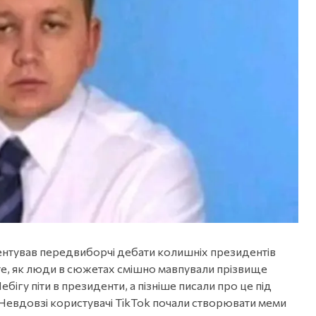
оментував передвиборчі дебати колишніх президентів
е, як люди в сюжетах смішно мавпували прізвище
бігу піти в президенти, а пізніше писали про це під
Невдовзі користувачі TikTok почали створювати меми