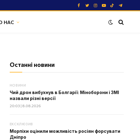
Facebook
Twitter
Instagram
YouTube
TikTok
Telegram
О НАС
Останні новини
НОВИНИ
Чий дрон вибухнув в Болгарії: Міноборони і ЗМІ
назвали різні версії
20:03 | 8.08.2026
ЕКСКЛЮЗИВ
Морпіхи оцінили можливість росіян форсувати
Дніпро