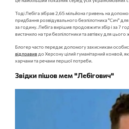
це найбільший показник серед усіх україномовних с
Тоді Лебіга зібрав 2,65 мільйона гривень на допомо
придбання розвідувального безпілотника "Сич" для 
за годину. Лебіга вирішив продовжити збір і за 7 г
вистачило на три безпілотники та автівку для цього
Блогер часто передає допомогу захисникам особист
відправив
до Херсону цілий гуманітарний конвой, як
харчами та речами першої потреби.
Звідки пішов мем "Лебігович
"