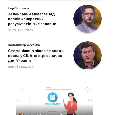
Ігор Петренко
Зеленський вимагає від
послів конкретних
результатів: яке головне
завдання дипломатів
10:20 | 4.08.2026
Володимир Фесенко
Стефанішина пішла з посади
посла у США: що це означає
для України
08:50 | 4.08.2026