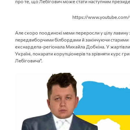
про те, що Лебігович може стати наступним презид
https://www.youtube.com
Але скоро поодинокі меми переросли у цілу лавину 
передвиборчими білбордами й закінчуючи старими
екснардепа-регіонала Михайла Добкіна. У жартівли
Україні, покарати корупціонерів та зрівняти курс грив
Лебіговича".