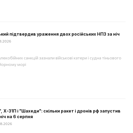
кий підтвердив ураження двох російських НПЗ за ніч
08.2026
лекобійних санкцій зазнали військові катери і судна тіньового
Чорному морі
", Х-31П і "Шахеди": скільки ракет і дронів рф запустив
ніч на 6 серпня
08.2026