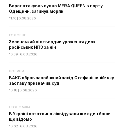
Ворог атакував судно MERA QUEEN в порту
Одещини: загинув моряк
11:10 | 6.08.2026
ГОЛОВНЕ
Зеленський підтвердив ураження двох
російських НПЗ за ніч
10:39 | 6.08.2026
НОВИНИ
ВАКС обрав запобіжний захід Стефанішиній: яку
заставу призначив суд
10:18 | 6.08.2026
ЕКОНОМІКА
В Україні остаточно ліквідували ще один банк:
що відомо
10:02 | 6.08.2026