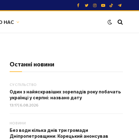
Facebook
Twitter
Instagram
YouTube
TikTok
Telegram
О НАС
Останні новини
СУСПІЛЬСТВО
Один з найяскравіших зорепадів року побачать
українці у серпні: названо дату
13:17 | 6.08.2026
НОВИНИ
Без води кілька днів три громади
Дніпропетровщини: Корецький анонсував