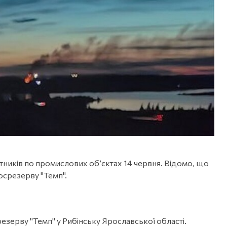
лотників по промислових об’єктах 14 червня. Відомо, що
осрезерву "Темп".
езерву "Темп" у Рибінську Ярославської області.