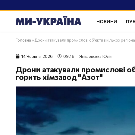
НОВИНИ
ПУБ
Головна
»
Дрони атакували промислові об’єкти в кількох регіона
14 Червня, 2026
09:16
Янішевська Юлія
Дрони атакували промислові об’
горить хімзавод "Азот"