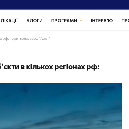
ЛІКАЦІЇ
БЛОГИ
ПРОГРАМИ
ІНТЕРВ'Ю
ПР
х рф: горить хімзавод "Азот"
єкти в кількох регіонах рф: