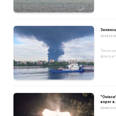
Зеленсь
10:39 | 6.
Також да
флоту в 
"Онікси
ворог в 
09:40 | 6.