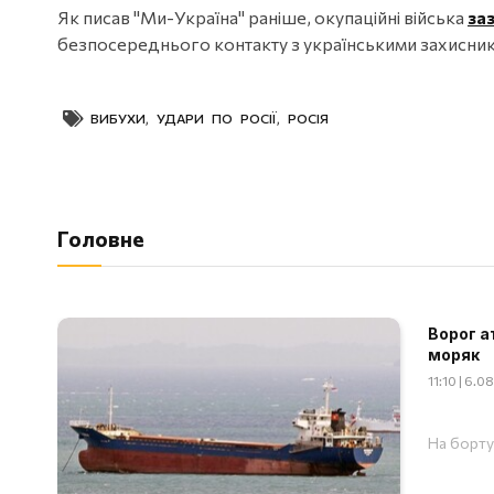
Як писав "Ми-Україна" раніше, окупаційні війська
за
безпосереднього контакту з українськими захисни
ВИБУХИ
,
УДАРИ ПО РОСІЇ
,
РОСІЯ
Головне
Ворог а
моряк
11:10 | 6.
На борту