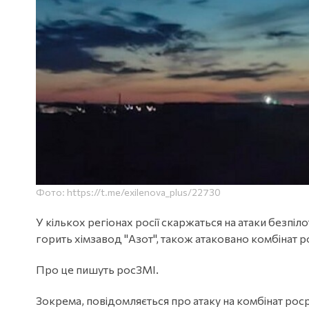
Фото: https://t.me/exilenova_plus/22730
У кількох регіонах росії скаржаться на атаки безпі
горить хімзавод "Азот", також атаковано комбінат р
Про це пишуть росЗМІ.
Зокрема, повідомляється про атаку на комбінат роср