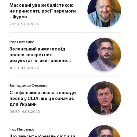
Масовані удари балістикою
не приносять росії перемоги
- Фурса
20:10 | 5.08.2026
Ігор Петренко
Зеленський вимагає від
послів конкретних
результатів: яке головне
завдання дипломатів
10:20 | 4.08.2026
Володимир Фесенко
Стефанішина пішла з посади
посла у США: що це означає
для України
08:50 | 4.08.2026
Ігор Петренко
Що змусить Кремль сісти за