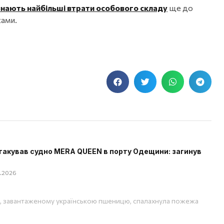
знають найбільші втрати особового складу
ще до
ками.
такував судно MERA QUEEN в порту Одещини: загинув
08.2026
, завантаженому українською пшеницю, спалахнула пожежа