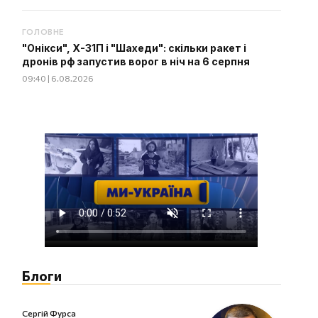
ГОЛОВНЕ
"Онікси", Х-31П і "Шахеди": скільки ракет і
дронів рф запустив ворог в ніч на 6 серпня
09:40 | 6.08.2026
Блоги
Сергій Фурса