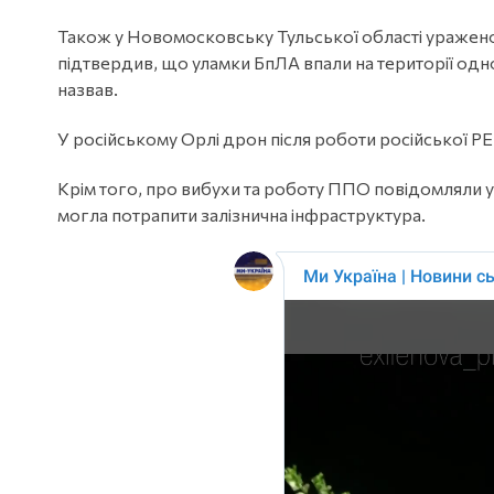
Також у Новомосковську Тульської області уражено 
підтвердив, що уламки БпЛА впали на території одно
назвав.
У російському Орлі дрон після роботи російської Р
Крім того, про вибухи та роботу ППО повідомляли у
могла потрапити залізнична інфраструктура.