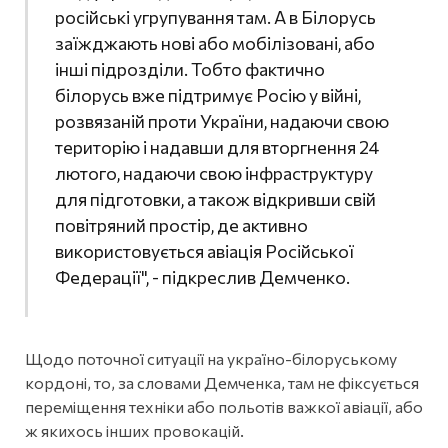
російські угрупування там. А в Білорусь
заїжджають нові або мобілізовані, або
інші підрозділи. Тобто фактично
білорусь вже підтримує Росію у війні,
розвязаній проти України, надаючи свою
територію і надавши для вторгнення 24
лютого, надаючи свою інфраструктуру
для підготовки, а також відкривши свій
повітряний простір, де активно
використовується авіація Російської
Федерації", - підкреслив Демченко.
Щодо поточної ситуації на україно-білоруському
кордоні, то, за словами Демченка, там не фіксується
переміщення техніки або польотів важкої авіації, або
ж якихось інших провокацій.