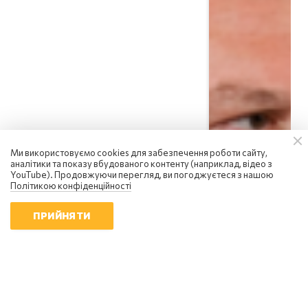
Вадим Денисенко
Ми використовуємо cookies для забезпечення роботи сайту,
аналітики та показу вбудованого контенту (наприклад, відео з
Україна вступила в надзвичайний
YouTube). Продовжуючи перегляд, ви погоджуєтеся з нашою
економічний стан: чи є вихід із
Політикою конфіденційності
кризи
08:58 | 8.08.2026
ПРИЙНЯТИ