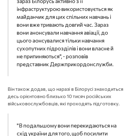
зараз Білорусь активно з її
інфраструктурою використовується як
майданчик для цих спільних навчань і
вони вже тривають довгий час. Зараз
вони анонсували навчання авіації, до
цього аонсувалися тільки навчання
сухопутних підрозділів і вони власне й
не припиняються", - розповів
представник Держприкордонслужби.
Він також додав, що наразі в Білорусі знаходиться
десь орієнтовно близько 10 тисяч російських
військовослужбовців, які проходять підготовку.
"В подальшому вони перекидаються на
схід україни для того, щоб посилити