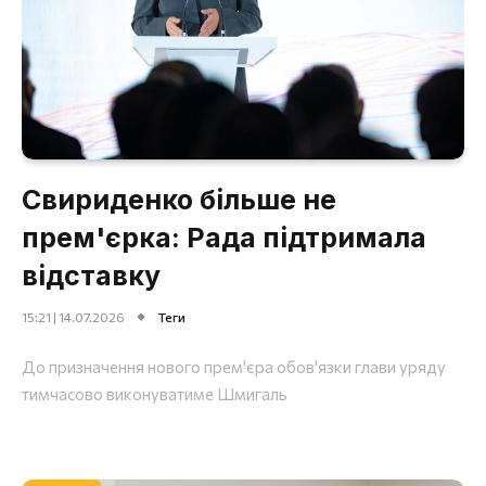
Свириденко більше не
прем'єрка: Рада підтримала
відставку
15:21 | 14.07.2026
Теги
До призначення нового прем'єра обов'язки глави уряду
тимчасово виконуватиме Шмигаль