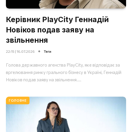
Керівник PlayCity Геннадій
Новіков подав заяву на
звільнення
22:15 | 16.07.2026
Теги
Голова державного агенства PlayCity, яке відповідає за
вргелювання ринку грального бізнесу в Україні, Геннадій
Новіков подав заяву на звільнення....
ГОЛОВНЕ