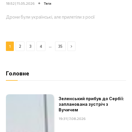
18:52 | 11.05.2026
Теги
Дрони були українські, але прилетіли з росії
Далі
…
1
2
3
4
35
Головне
Зеленський прибув до Сербії:
запланована зустріч з
Вучичем
19:31 | 7.08.2026