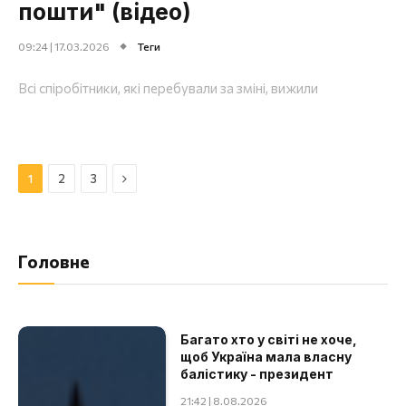
пошти" (відео)
09:24 | 17.03.2026
Теги
Всі спіробітники, які перебували за зміні, вижили
Далі
1
2
3
Головне
Багато хто у світі не хоче,
щоб Україна мала власну
балістику - президент
21:42 | 8.08.2026