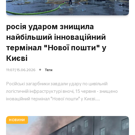
росія ударом знищила
найбільший інноваційний
термінал "Нової пошти" у
Києві
11:07 | 15.06.2026
Теги
Російські загарбники завдали удару по цивільній
логістичній інфраструктурі вночі, 15 червня - знищено
іноваційний термінал "Нової пошти" у Києві....
НОВИНИ