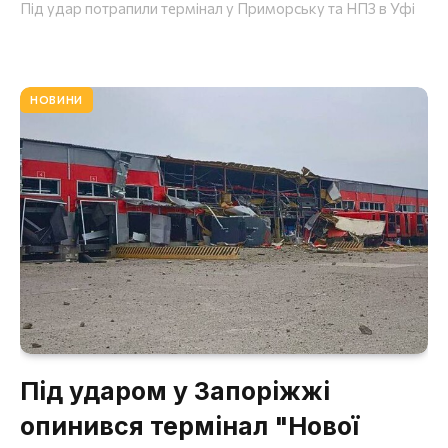
Під удар потрапили термінал у Приморську та НПЗ в Уфі
НОВИНИ
Під ударом у Запоріжжі
опинився термінал "Нової