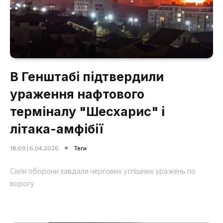
В Генштабі підтвердили
ураження нафтового
терміналу "Шесхарис" і
літака-амфібії
18:09 | 6.04.2026
Теги
Сили оборони завдали чергових успішних уражень по
ворогу