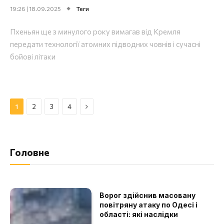
19:26 | 18.09.2025
Теги
Пхеньян ще з минулого року вимагав від Кремля
передати технології атомних підводних човнів і сучасні
бойові літаки
Далі
1
2
3
4
Головне
Ворог здійснив масовану
повітряну атаку по Одесі і
області: які наслідки