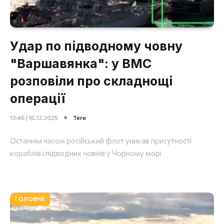
Удар по підводному човну
"Варшавянка": у ВМС
розповіли про складнощі
операції
13:46 | 16.12.2025
Теги
Останнім часом російський флот уникав присутності
кораблів і підводних човнів у Чорному морі
ГОЛОВНЕ