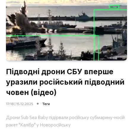
Підводні дрони СБУ вперше
уразили російський підводний
човен (відео)
17:18 | 15.12.2025
Теги
Дрони Sub Sea Baby підірвали російську субмарину-носій
ракет "Калібр" у Новоросійську