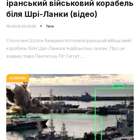
іранський військовий корабель
біля Шрі-Ланки (відео)
16:26 | 4.03.2026
Теги
Сполучені Штати Америки потопили іранський військовий
корабель біля Шрі-Ланки в Індійському океані. Про це
заявив глава Пентагону Піт Гегсет...
НОВИНИ