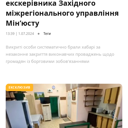
екскерівника Західного
міжрегіонального управління
Мін’юсту
13:39 | 1.07.2024
Теги
Викриті особи систематично брали хабарі за
незаконне закриття виконавчих проваджень щодо
громадян із борговими зобов’язаннями
ЕКСКЛЮЗИВ