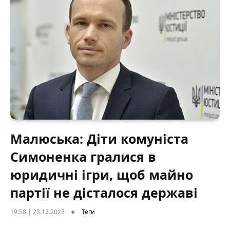
Малюська: Діти комуніста
Симоненка гралися в
юридичні ігри, щоб майно
партії не дісталося державі
19:58 | 23.12.2023
Теги