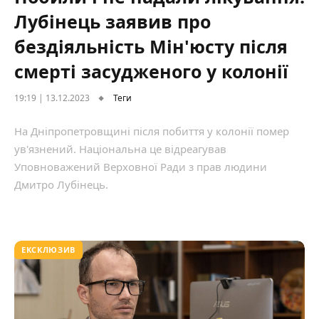
Лубінець заявив про
бездіяльність Мін'юсту після
смерті засудженого у колонії
19:19 | 13.12.2023
Теги
На Дніпропетровщині після побиття у колонії помер
ув'язнений. Національна це відреагував
Уповноважений Верховної Ради з прав людини
Дмитро Лубінець.
ЕКСКЛЮЗИВ