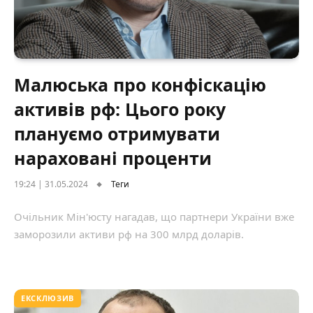
Малюська про конфіскацію
активів рф: Цього року
плануємо отримувати
нараховані проценти
19:24 | 31.05.2024
Теги
Очільник Мін'юсту нагадав, що партнери України вже
заморозили активи рф на 300 млрд доларів.
ЕКСКЛЮЗИВ