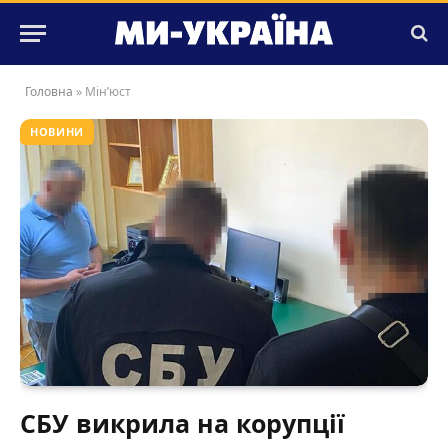
Головна
»
Мін’юст
НОВИНИ
СБУ викрила на корупції