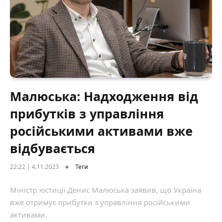
Малюська: Надходження від
прибутків з управління
російськими активами вже
відбувається
22:22 | 4.11.2023
Теги
Міністр юстиції Денис Малюська заявив, що Україна
вже отримує прибутки з управління російськими
активами.