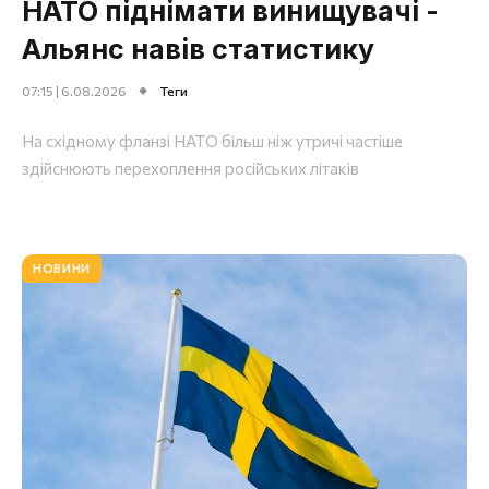
НАТО піднімати винищувачі -
Альянс навів статистику
07:15 | 6.08.2026
Теги
На східному фланзі НАТО більш ніж утричі частіше
здійснюють перехоплення російських літаків
НОВИНИ