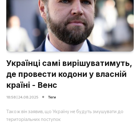
Українці самі вирішуватимуть,
де провести кодони у власній
країні - Венс
18:58 | 24.08.2025
Теги
Також він заявив, що Україну не будуть змушувати до
територіальних поступок