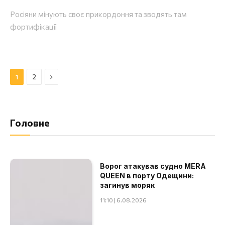
Росіяни мінують своє прикордоння та зводять там
фортифікації
Далі
1
2
Головне
Ворог атакував судно MERA
QUEEN в порту Одещини:
загинув моряк
11:10 | 6.08.2026