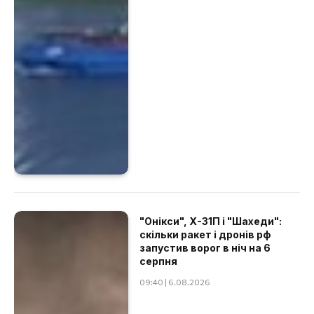
"Онікси", Х-31П і "Шахеди":
скільки ракет і дронів рф
запустив ворог в ніч на 6
серпня
09:40 | 6.08.2026