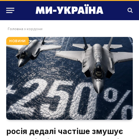
Головна
»
кордони
НОВИНИ
росія дедалі частіше змушує