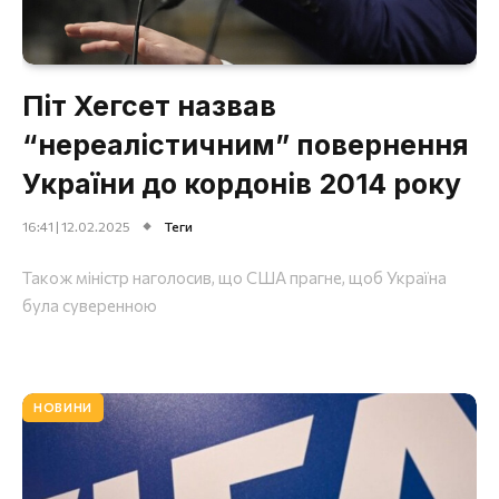
Піт Хегсет назвав
“нереалістичним” повернення
України до кордонів 2014 року
16:41 | 12.02.2025
Теги
Також міністр наголосив, що США прагне, щоб Україна
була суверенною
НОВИНИ