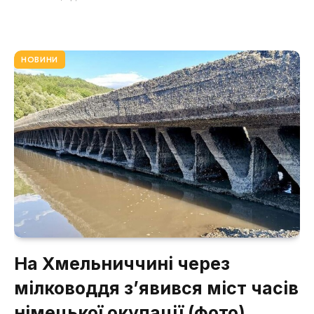
НОВИНИ
На Хмельниччині через
мілководдя з’явився міст часів
німецької окупації (фото)