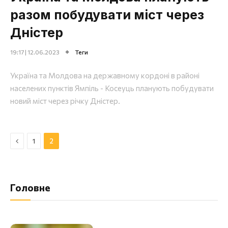
разом побудувати міст через
Дністер
19:17 | 12.06.2023
Теги
Україна та Молдова на державному кордоні в районі
населених пунктів Ямпіль - Косеуць планують побудувати
новий міст через річку Дністер.
Назад
1
2
Головне