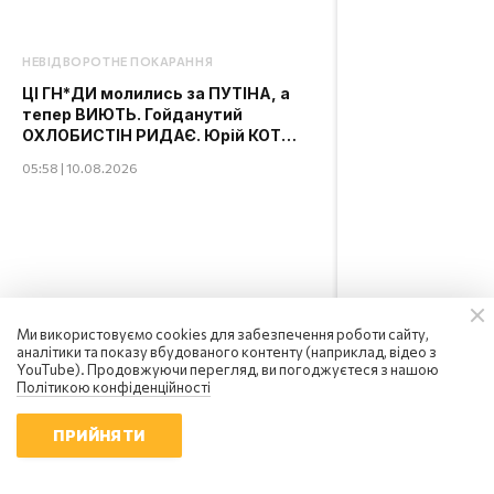
НЕВІДВОРОТНЕ ПОКАРАННЯ
ЦІ ГН*ДИ молились за ПУТІНА, а
тепер ВИЮТЬ. Гойданутий
ОХЛОБИСТІН РИДАЄ. Юрій КОТ
отримав ВИРОК
05:58 | 10.08.2026
Ми використовуємо cookies для забезпечення роботи сайту,
аналітики та показу вбудованого контенту (наприклад, відео з
YouTube). Продовжуючи перегляд, ви погоджуєтеся з нашою
Політикою конфіденційності
ПРИЙНЯТИ