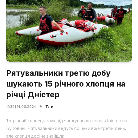
Рятувальники третю добу
шукають 15 річного хлопця на
річці Дністер
11:34 | 14.06.2024
Теги
15-річний хлопець зник під час купання в річці Дністер на
Буковині. Рятувальники ведуть пошуки вже третій день,
але хлопця досі не знайшли