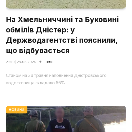
На Хмельниччині та Буковині
обмілів Дністер: у
Держводагентстві пояснили,
що відбувається
21:50 | 29.05.2024
Теги
Станом на 28 травня наповнення Дністровського
водосховища складало 66%.
НОВИНИ