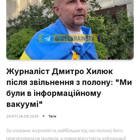
Журналіст Дмитро Хилюк
після звільнення з полону: "Ми
були в інформаційному
вакуумі"
20:07 | 24.08.2025
Теги
За словами журналіста, найбільше під час полону його
пригнічувала не ізоляція, а повна відсутність інформації