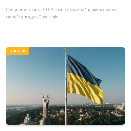
Спецпредставник США назвав Трампа "прихильником
миру" та згадав Євангеліє
ГОЛОВНЕ