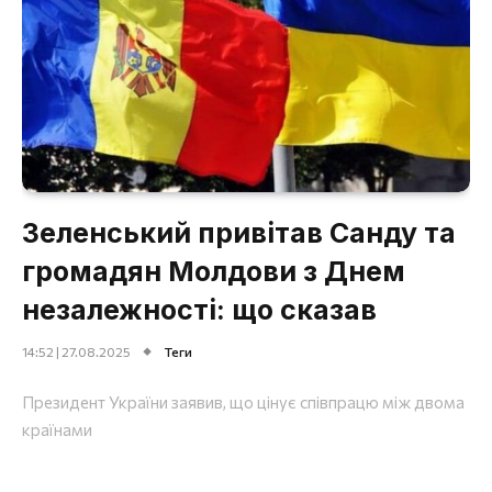
Зеленський привітав Санду та
громадян Молдови з Днем
незалежності: що сказав
14:52 | 27.08.2025
Теги
Президент України заявив, що цінує співпрацю між двома
країнами