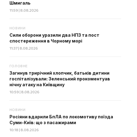
Шмигаль
11:59 | 8.08.2026
НОВИНИ
Сили оборони уразили два НПЗ та пост
спостереження в Чорному морі
11:37 | 8.08.2026
ГОЛОВНЕ
Загинув трирічний хлопчик, батьків дитини
госпіталізували: Зеленський прокоментуав
нічну атаку на Київщину
10:59 | 8.08.2026
НОВИНИ
Росіяни вдарили БпЛА по локомотиву поїзда
Суми-Київ: що з пасажирами
10:18 | 8.08.2026