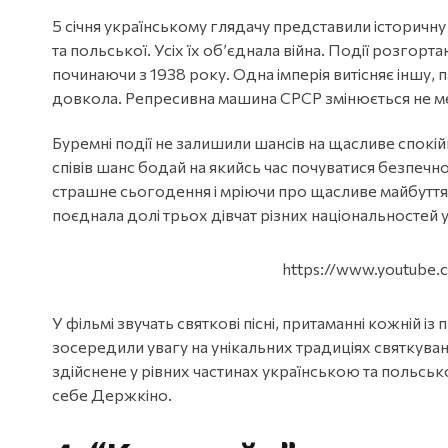
5 січня українському глядачу представили історичну
та польської. Усіх їх об’єднала війна. Події розгор
починаючи з 1938 року. Одна імперія витісняє іншу, 
довкола. Репресивна машина СРСР змінюється не 
Буремні події не залишили шансів на щасливе спокій
співів шанс бодай на якийсь час почуватися безпечн
страшне сьогодення і мріючи про щасливе майбутт
поєднала долі трьох дівчат різних національностей
https://www.youtube
У фільмі звучать святкові пісні, притаманні кожній 
зосередили увагу на унікальних традиціях святкуванн
здійснене у рівних частинах українською та польськ
себе Держкіно.