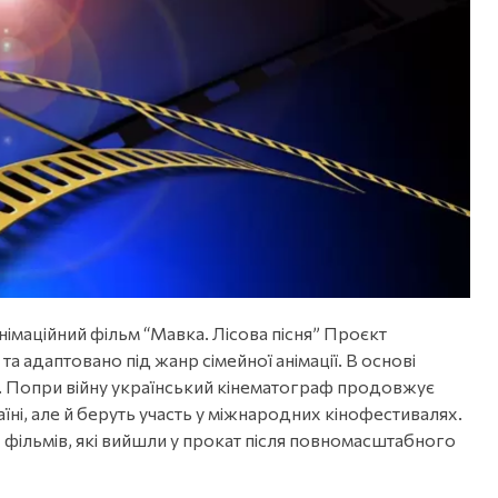
імаційний фільм “Мавка. Лісова пісня” Проєкт
а адаптовано під жанр сімейної анімації. В основі
нд. Попри війну український кінематограф продовжує
аїні, але й беруть участь у міжнародних кінофестивалях.
 фільмів, які вийшли у прокат після повномасштабного