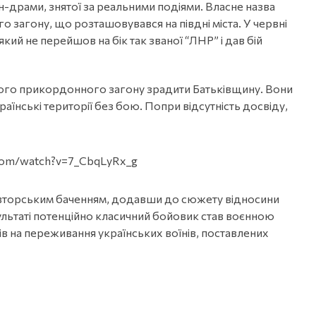
н-драми, знятої за реальними подіями. Власне назва
 загону, що розташовувався на півдні міста. У червні
який не перейшов на бік так званої “ЛНР” і дав бій
кого прикордонного загону зрадити Батьківщину. Вони
аїнські території без бою. Попри відсутність досвіду,
.com/watch?v=7_CbqLyRx_g
авторським баченням, додавши до сюжету відносини
ультаті потенційно класичний бойовик став воєнною
хів на переживання українських воїнів, поставлених