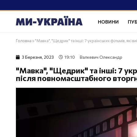
НОВИНИ
ПУБ
Головна
»
"Мавка", "Щедрик" та інші: 7 українських фільмів, як
3 Березня, 2023
19:10
Валкевич Олександр
"Мавка", "Щедрик" та інші: 7 ук
після повномасштабного вторг