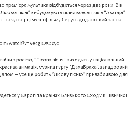
 прем’єра мультика відбудеться через два роки. Він
сової пісні” вибудовують цілий всесвіт, як в “Аватарі”
ається, творці мультфільму беруть додатковий час на
.com/watch?v=VecgIOX8cyc
війни з росією, “Лісова пісня” виходить у національний
красива анімація, музика гурту “ДахаБраха”, закадровий
д злом — усе це робить “Лісову пісню” привабливою для
деться у Європі та країнах Близького Сходу й Північної