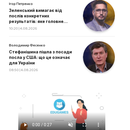
Ігор Петренко
Зеленський вимагає від
послів конкретних
результатів: яке головне
завдання дипломатів
10:20 | 4.08.2026
Володимир Фесенко
Стефанішина пішла з посади
посла у США: що це означає
для України
08:50 | 4.08.2026