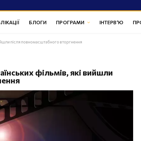
ЛІКАЦІЇ
БЛОГИ
ПРОГРАМИ
ІНТЕРВ'Ю
ПР
і вийшли після повномасштабного вторгнення
раїнських фільмів, які вийшли
нення