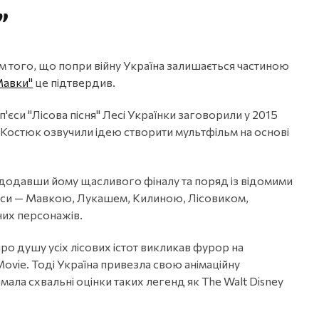
”
ям того, що попри війну Україна залишається частиною
Мавки"
це підтвердив.
єси "Лісова пісня" Лесі Українки заговорили у 2015
 Костюк озвучили ідею створити мультфільм на основі
додавши йому щасливого фіналу та поряд із відомими
'єси — Мавкою, Лукашем, Килиною, Лісовиком,
них персонажів.
ро душу усіх лісових істот викликав фурор на
vie. Тоді Україна привезла свою анімаційну
ала схвальні оцінки таких легенд як The Walt Disney