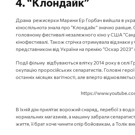
4.
“Клондайк”
Драма режисерки Марини Ер Горбач вийшла в україн
кіноспільнота знала про “Клондайк” значно раніше
головному фестивалі незалежного кіно у США “Санде
кінофестивалі. Також стрічка отримувала відзнаки у 
представником від України на премію “Оскар 2023”
Події фільму відбуваються влітку 2014 року в селі 
окупацію проросійських сепаратистів. Головні герої
останніх місяцях вагітності, але вперто відмовляєтьс
https://www.youtube.
В їхній дім прилітає ворожий снаряд, перебої з водою
нормальних магазинів, а машину забрали сепаратист
життя, її брат хоче чинити опір бойовикам, а Толік в