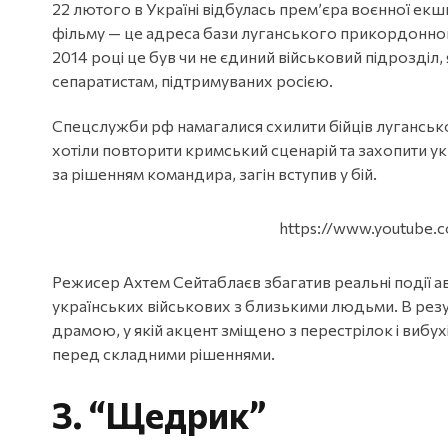
22 лютого в Україні відбулась прем’єра воєнної екш
фільму — це адреса бази луганського прикордонного
2014 році це був чи не єдиний військовий підрозділ, 
сепаратистам, підтримуваних росією.
Спецслужби рф намагалися схилити бійців лугансь
хотіли повторити кримський сценарій та захопити укр
за рішенням командира, загін вступив у бій.
https://www.youtube
Режисер Ахтем Сейтаблаєв збагатив реальні події 
українських військових з близькими людьми. В рез
драмою, у якій акцент зміщено з перестрілок і вибу
перед складними рішеннями.
3.
“Щедрик”