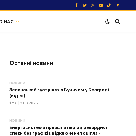
Facebook
Twitter
Instagram
YouTube
TikTok
Telegram
О НАС
Останні новини
НОВИНИ
Зеленський зустрівся з Вучичем у Белграді
(відео)
12:31 | 8.08.2026
НОВИНИ
Енергосистема пройшла період рекордної
спеки без графіків відключення світла -