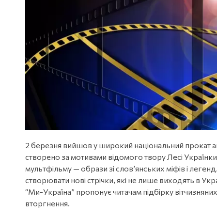
2 березня вийшов у широкий національний прокат ан
створено за мотивами відомого твору Лесі Українки т
мультфільму — образи зі слов’янських міфів і леге
створювати нові стрічки, які не лише виходять в Укр
“Ми-Україна” пропонує читачам підбірку вітчизняних
вторгнення.