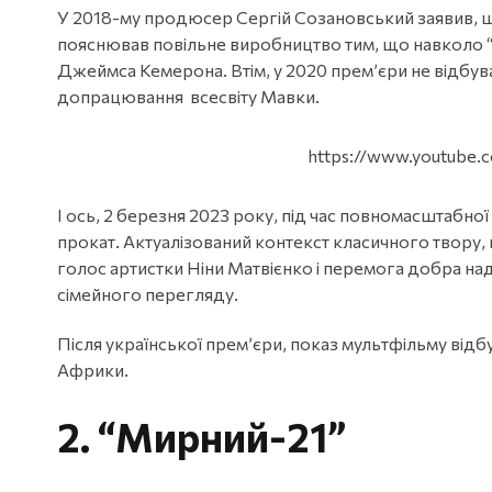
У 2018-му продюсер Сергій Созановський заявив, що
пояснював повільне виробництво тим, що навколо “Лі
Джеймса Кемерона. Втім, у 2020 прем’єри не відбув
допрацювання всесвіту Мавки.
https://www.youtube
І ось, 2 березня 2023 року, під час повномасштабної 
прокат. Актуалізований контекст класичного твору, 
голос артистки Ніни Матвієнко і перемога добра на
сімейного перегляду.
Після української прем’єри, показ мультфільму відбу
Африки.
2.
“Мирний-21”