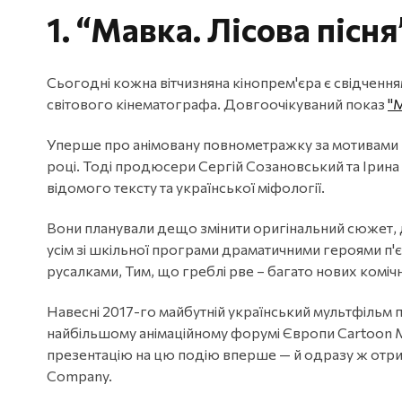
1. “Мавка. Лісова пісня
Сьогодні кожна вітчизняна кінопрем'єра є свідченн
світового кінематографа. Довгоочікуваний показ
"
Уперше про анімовану повнометражку за мотивами п'
році. Тоді продюсери Сергій Созановський та Ірина
відомого тексту та української міфології.
Вони планували дещо змінити оригінальний сюжет, 
усім зі шкільної програми драматичними героями п
русалками, Тим, що греблі рве – багато нових коміч
Навесні 2017-го майбутній український мультфільм п
найбільшому анімаційному форумі Європи Cartoon Mo
презентацію на цю подію вперше — й одразу ж отрим
Company.