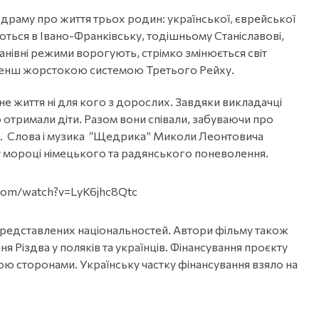
 драму про життя трьох родин: української, єврейської
таються в Івано-Франківську, тодішньому Станіславові,
панівні режими ворогують, стрімко змінюється світ
менш жорстокою системою Третього Рейху.
не життя ні для кого з дорослих. Завдяки викладачці
о отримали діти. Разом вони співали, забуваючи про
я. Слова і музика “Щедрика” Миколи Леонтовича
 у мороці німецького та радянського поневолення.
.com/watch?v=LyK6jhc8Qtc
із представлених національностей. Автори фільму також
я Різдва у поляків та українців. Фінансування проєкту
ою сторонами. Українську частку фінансування взяло на