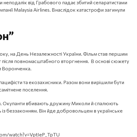
и неподалік від Грабового падає збитий сепаратистами
панії Malaysia Airlines. Внаслідок катастрофи загинули
он”
оку, на День Незалежності України. Фільм став першим
т після повномасштабного вторгнення. В основі сюжету
и Воронченка.
пацифісти та екозахисники. Разом вони вирішили бути
самітнене поселення.
ся. Окупанти вбивають дружину Миколи й спалюють
 із беззаконням. Він йде добровольцем в українське
.com/watch?v=VptIeP_TpTU