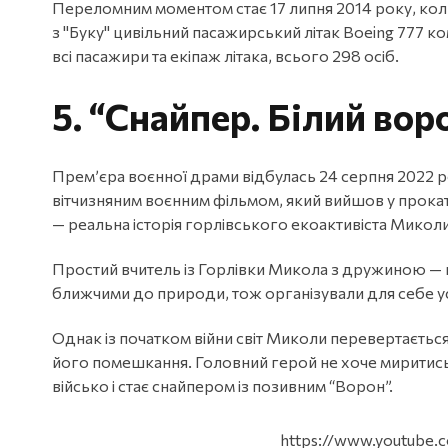
Переломним моментом стає 17 липня 2014 року, кол
з "Буку" цивільний пасажирський літак Boeing 777 ком
всі пасажири та екіпаж літака, всього 298 осіб.
5.
“Снайпер. Білий вор
Прем’єра воєнної драми відбулась 24 серпня 2022 р
вітчизняним воєнним фільмом, який вийшов у прока
— реальна історія горлівського екоактивіста Микол
Простий вчитель із Горлівки Микола з дружиною — 
ближчими до природи, тож організували для себе у
Однак із початком війни світ Миколи перевертаєть
його помешкання. Головний герой не хоче миритись
військо і стає снайпером із позивним “Ворон”.
https://www.youtube