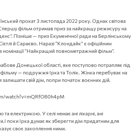
ський прокат 3 листопада 2022 року. Однак світова
. Спершу фільм отримав приз за найкращу режисуру на
нс”. Пізніше — приз Екуменічної ради на Берлінському
Сієтлі й Сараєво. Наразі “Клондайк” є офіційним
 в номінації “Найкращий повнометражний фільм”.
Грабове Донецької області, яке поступово потрапляє під
 фільму — подружжя Ірка та Толік. Жінка перебуває на
я залишати свій дім, попри початок воєнних дій.
com/watch?v=mQRfO80h4pM
 та електрикою. У селі немає ані лікарні, ані
и.І поки Ірка думає як зберегти дім придатним для
иказує своє захоплення ними.