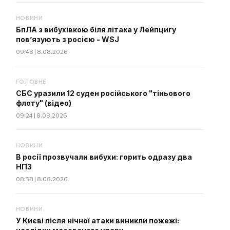
НОВИНИ
БпЛА з вибухівкою біля літака у Лейпцигу
пов’язують з росією - WSJ
09:48 | 8.08.2026
ГОЛОВНЕ
СБС уразили 12 суден російського "тіньового
флоту" (відео)
09:24 | 8.08.2026
НОВИНИ
В росії прозвучали вибухи: горить одразу два
НПЗ
08:38 | 8.08.2026
НОВИНИ
У Києві після нічної атаки виникли пожежі: