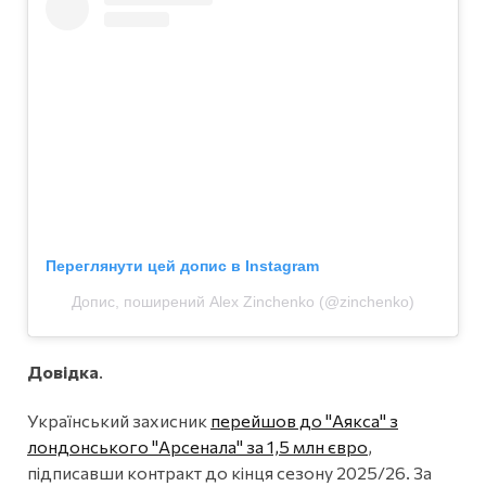
Переглянути цей допис в Instagram
Допис, поширений Alex Zinchenko (@zinchenko)
Довідка
.
Український захисник
перейшов до "Аякса" з
лондонського "Арсенала" за 1,5 млн євро
,
підписавши контракт до кінця сезону 2025/26. За