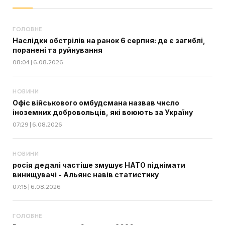
ГОЛОВНЕ
Наслідки обстрілів на ранок 6 серпня: де є загиблі,
поранені та руйнування
08:04 | 6.08.2026
НОВИНИ
Офіс військового омбудсмана назвав число
іноземних добровольців, які воюють за Україну
07:29 | 6.08.2026
НОВИНИ
росія дедалі частіше змушує НАТО піднімати
винищувачі - Альянс навів статистику
07:15 | 6.08.2026
ГОЛОВНЕ