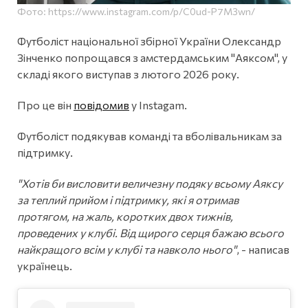
Фото: https://www.instagram.com/p/C0ud-P7M3wn/
Футболіст національної збірної України Олександр
Зінченко попрощався з амстердамським "Аяксом", у
складі якого виступав з лютого 2026 року.
Про це він
повідомив
у Instagam.
Футболіст подякував команді та вболівальникам за
підтримку.
"Хотів би висловити величезну подяку всьому Аяксу
за теплий прийом і підтримку, які я отримав
протягом, на жаль, коротких двох тижнів,
проведених у клубі. Від щирого серця бажаю всього
найкращого всім у клубі та навколо нього"
, - написав
українець.