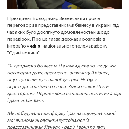
Президент Володимир Зеленський провів
переговори з представниками бізнесу в Україні, під
час яких було досягнуто домовленостей щодо
перевірок. Про це глава держави розповів в
інтервʼю у
ефірі
національного телемарафону
"Єдині новини".
"Я зустрівся з бізнесом. Я з ними дуже по-людськи
поговорив, дуже предметно, знаючи цей бізнес,
підготувавшись до нашої зустрічі. Не буду
переходити на імена і назви. Зміни повинні бути
двосторонні. Перше - вони не повинні платити хабарі
і давати. Це факт.
Ми побудували платформу і раз на один-два тижні
мої економічні радники зустрічаюся (з
представниками бізнесу, - ред.). І вони почали