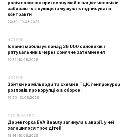
росія посилює приховану мобілізацію: чоловіків
забирають з вулиць і змушують підписувати
контракти
20:30 | 10.08.2026
НОВИНИ
Іспанія мобілізує понад 36 000 силовиків і
рятувальників через сонячне затемнення
19:51 | 10.08.2026
НОВИНИ
Збитки на мільярди та схеми в ТЦК: генпрокурор
розповів про корупцію в обороні
19:50 | 10.08.2026
СУСПІЛЬСТВО
Директорка EVA Beauty загинула в аварії: у неї
залишилося троє дітей
19:14 | 10.08.2026