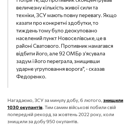
величезну кількість живої сили та
техніки, ЗСУ мають повну перевагу. Якщо
казати про конкретні здобутки, то
тиждень тому було деокуповано
населений пункт Новоселівське, це в
районі Сватового. Противник намагався
відбити його, але 92 ОМБр з’ясувала
задум і його переграла, знищивши
ударне угруповання ворога", - сказав
Федоренко.
Нагадаємо, ЗСУ за минулу добу, 6 лютого,
знищили
1030 окупантів
. Тим самим військові побили свій
попередній рекорд за жовтень 2022 року, коли
знищили за добу 950 окупантів.