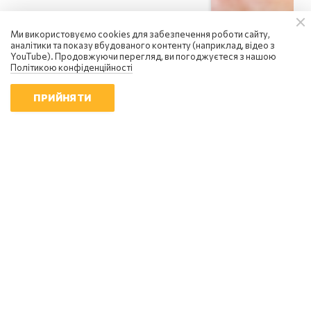
Ми використовуємо cookies для забезпечення роботи сайту,
аналітики та показу вбудованого контенту (наприклад, відео з
YouTube). Продовжуючи перегляд, ви погоджуєтеся з нашою
Політикою конфіденційності
ПРИЙНЯТИ
Сергій Фурса
росія посилює інформаційну
війну: чому українцям не варто
піддаватися паніці
18:01 | 6.08.2026