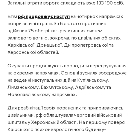
Загальні втрати ворога складають вже 133 190 осіб.
Втім
рф продовжує наступ
на чотирьох напрямках
попри значні втрати. За 6 лютого противник
здійснив 75 обстрілів з реактивних систем
залпового вогню, зокрема, по цивільних об’єктах
Харківської, Донецької, Дніпропетровської та
Херсонської областей.
Окупанти продовжують проводити перегрупування
на окремих напрямках. Основні зусилля зосереджує
на веденні наступальних дій на Куп’янському,
Лиманському, Бахмутському, Авдіївському та
Новопавлівському напрямках.
Для реабілітації своїх поранених та прикриваючись
цивільними, рф облаштувала черговий військовий
шпиталь у Херсонській області. На першому поверсі
Каїрського психоневрологічного будинку-