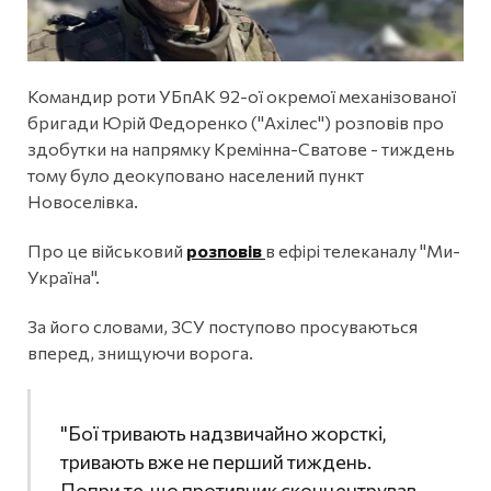
Командир роти УБпАК 92-ої окремої механізованої
бригади Юрій Федоренко ("Ахілес") розповів про
здобутки на напрямку Кремінна-Сватове - тиждень
тому було деокуповано населений пункт
Новоселівка.
Про це військовий
розповів
в ефірі телеканалу "Ми-
Україна".
За його словами, ЗСУ поступово просуваються
вперед, знищуючи ворога.
"Бої тривають надзвичайно жорсткі,
тривають вже не перший тиждень.
Попри те, що противник сконцентрував