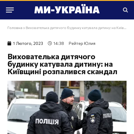
Головна
»
Вихователька дитячого будинку катувала дитину: на Київщині розпалився скандал
1 Лютого, 2023
14:38
Рейтер Юлия
Вихователька дитячого
будинку катувала дитину: на
Київщині розпалився скандал