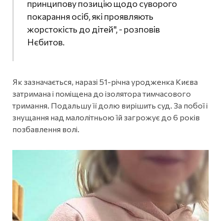
принципову позицію щодо суворого
покарання осіб, які проявляють
жорстокість до дітей", - розповів
Нєбитов.
Як зазначається, наразі 51-річна уродженка Києва
затримана і поміщена до ізолятора тимчасового
тримання. Подальшу її долю вирішить суд. За побої і
знущання над малолітньою їй загрожує до 6 років
позбавлення волі.