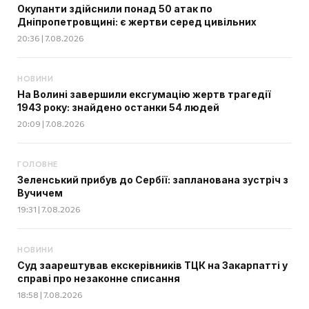
Окупанти здійснили понад 50 атак по
Дніпропетровщині: є жертви серед цивільних
20:36 | 7.08.2026
НОВИНИ
На Волині завершили ексгумацію жертв трагедії
1943 року: знайдено останки 54 людей
20:09 | 7.08.2026
ГОЛОВНЕ
Зеленський прибув до Сербії: запланована зустріч з
Вучичем
19:31 | 7.08.2026
НОВИНИ
Суд заарештував екскерівників ТЦК на Закарпатті у
справі про незаконне списання
18:58 | 7.08.2026