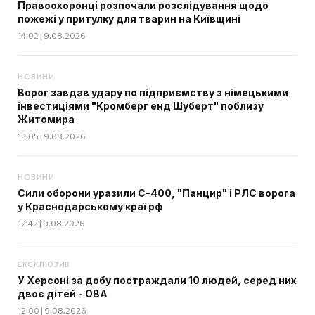
Правоохоронці розпочали розслідування щодо
пожежі у притулку для тварин на Київщині
14:02 | 9.08.2026
НОВИНИ
Ворог завдав удару по підприємству з німецькими
інвестиціями "Кромберг енд Шуберт" поблизу
Житомира
13:05 | 9.08.2026
НОВИНИ
Сили оборони уразили С-400, "Панцир" і РЛС ворога
у Краснодарському краї рф
12:42 | 9.08.2026
ЕКСКЛЮЗИВ
У Херсоні за добу постраждали 10 людей, серед них
двоє дітей - ОВА
12:00 | 9.08.2026