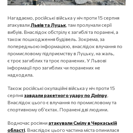
Нагадаємо, російські війська у ніч проти 15 серпня
атакували
Львів та Луцьк
, там пролунали серії
вибуів. Внаслідок обстрілу є загиблі та поранені, а
також пошкодження будівель. Зокрема, за
попередньою інформацією, внаслідок влучання по
промисловому підприємству в Луцьку, на жаль,
є троє загиблих та троє поранених. У Львові
інформації про загиблих чи поранених не
надходила.
Також російські окупаційні війська у ніч проти 15
серпня
завдали ракетного удару по Дніпру
.
Внаслідок цього є влучання по промисловому та
спортивному об’єктах. Поранені дві людини.
Водночас росіяни
атакували Смілу в Черкаській
області
. Внаслідок цього частина міста опинилася