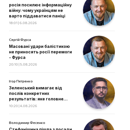
росія посилює інформаційну
війну: чому українцям не
варто піддаватися паніці
18:01 | 6.08.2026
Сергій Фурса
Масовані удари балістикою
не приносять росії перемоги
- Фурса
20:10 | 5.08.2026
Ігор Петренко
Зеленський вимагає від
послів конкретних
результатів: яке головне
завдання дипломатів
10:20 | 4.08.2026
Володимир Фесенко
Стефанішина пішла з посади