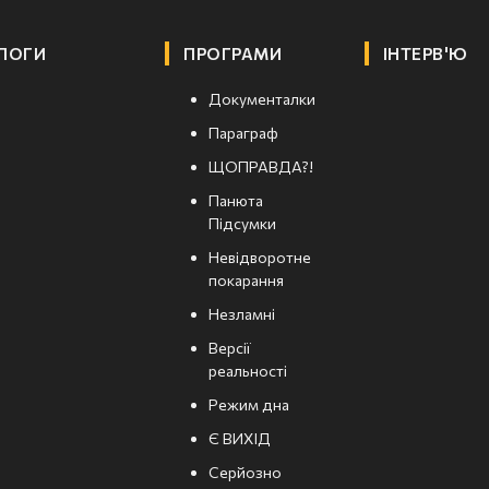
ЛОГИ
ПРОГРАМИ
ІНТЕРВ'Ю
Документалки
Параграф
ЩОПРАВДА?!
Панюта
Підсумки
Невідворотне
покарання
Незламні
Версії
реальності
Режим дна
Є ВИХІД
Серйозно