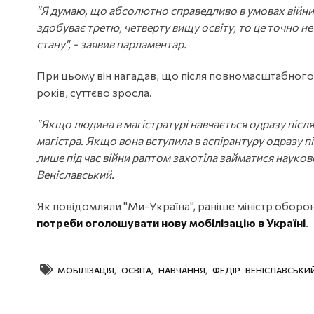
"Я думаю, що абсолютно справедливо в умовах вій
здобуває третю, четверту вищу освіту, то це точно н
стану", - заявив парламентар.
При цьому він нагадав, що після повномасштабного вт
років, суттєво зросла.
"Якщо людина в магістратурі навчається одразу після
магістра. Якщо вона вступила в аспірантуру одразу пі
лише під час війни раптом захотіла займатися науково
Веніславський.
Як повідомляли "Ми-Україна", раніше міністр оборо
потреби оголошувати нову мобілізацію в Україні
.
МОБІЛІЗАЦІЯ
,
ОСВІТА
,
НАВЧАННЯ
,
ФЕДІР ВЕНІСЛАВСЬКИ