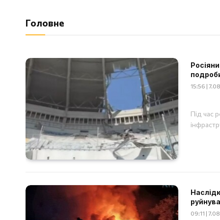
Головне
Росіяни
подроб
15:56 | 7.
Під час 
інфрастр
Наслідки
руйнува
09:11 | 7.