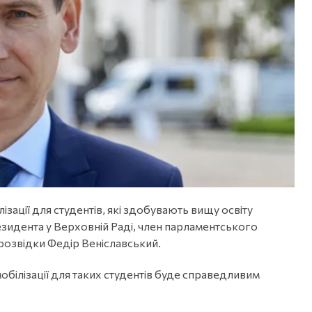
ізації для студентів, які здобувають вищу освіту
зидента у Верховній Раді, член парламентського
 розвідки Федір Веніславський.
обілізації для таких студентів буде справедливим