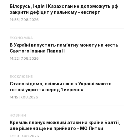
Білорусь, Індія і Казахстан не допоможуть рф
закрити дефіцит у пальному - експерт
14:55 | 7.08.2026
ЕКОНОМІКА
В Україні випустять пам’ятну монету на честь
Святого Іоанна Павла II
14:22 | 7.08.2026
ЕКСКЛЮЗИВ
Стало відомо, скільки шкіл в Україні мають
готові укриття перед 1 вересня
14:15 | 7.08.2026
НОВИНИ
Кремль планує можливі атаки на країни Балтії,
але рішення ще не прийнято - МО Литви
13:50 | 7.08.2026