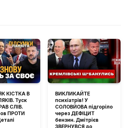
ЯК КІСТКА В
ВИКЛИКАЙТЕ
ЯКІВ. Туск
психіатрів! У
РАВ СЛІВ.
СОЛОВЙОВА підгоріло
шов ПРОТИ
через ДЕФІЦИТ
Деталі
бензин. Дмітрієв
ЗВЕРНУВСЯ до