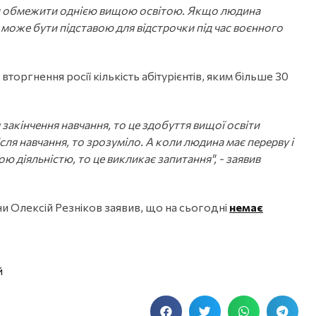
ни обмежити однією вищою освітою. Якщо людина
е може бути підставою для відстрочки під час воєнного
оргнення росії кількість абітурієнтів, яким більше 30
 закінчення навчання, то це здобуття вищої освіти
сля навчання, то зрозуміло. А коли людина має перерву і
ю діяльністю, то це викликає запитання", - заявив
ни Олексій Резніков заявив, що на сьогодні
немає
Й