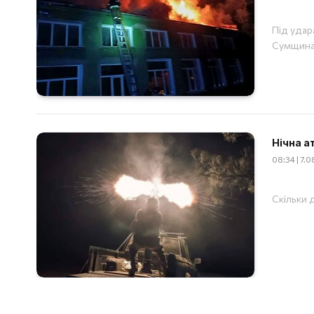
Під удар
Сумщина
Нічна а
08:34 | 7.
Скільки д