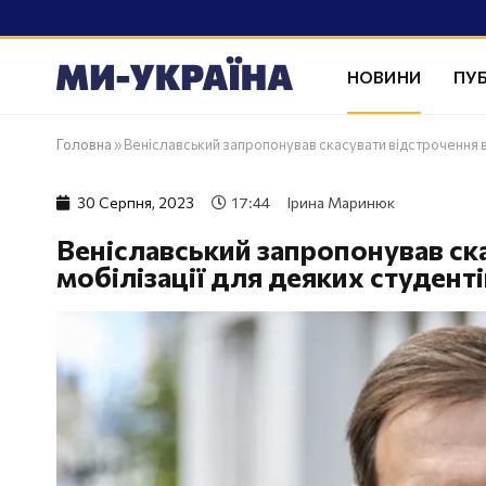
НОВИНИ
ПУБ
Головна
»
Веніславський запропонував скасувати відстрочення ві
30 Серпня, 2023
17:44
Ірина Маринюк
Веніславський запропонував ска
мобілізації для деяких студент