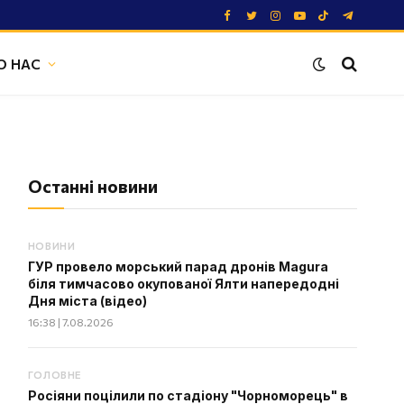
Facebook
Twitter
Instagram
YouTube
TikTok
Telegram
О НАС
Останні новини
НОВИНИ
ГУР провело морський парад дронів Magura
біля тимчасово окупованої Ялти напередодні
Дня міста (відео)
16:38 | 7.08.2026
ГОЛОВНЕ
Росіяни поцілили по стадіону "Чорноморець" в