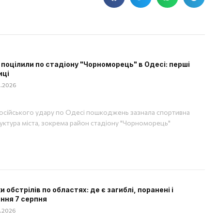
 поцілили по стадіону "Чорноморець" в Одесі: перші
иці
08.2026
російського удару по Одесі пошкоджень зазнала спортивна
уктура міста, зокрема район стадіону "Чорноморець"
 обстрілів по областях: де є загиблі, поранені і
ння 7 серпня
08.2026