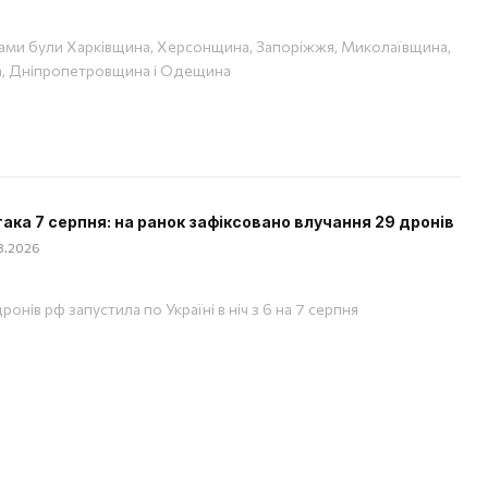
ами були Харківщина, Херсонщина, Запоріжжя, Миколаївщина,
, Дніпропетровщина і Одещина
така 7 серпня: на ранок зафіксовано влучання 29 дронів
08.2026
ронів рф запустила по Україні в ніч з 6 на 7 серпня