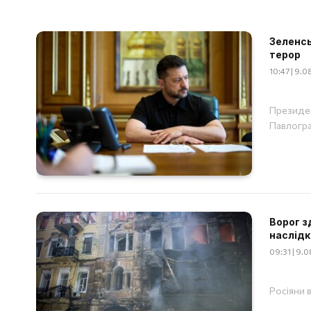
Зеленсь
терор
10:47 | 9.
Президен
Павлогр
Ворог з
наслідк
09:31 | 9.
Росіяни 