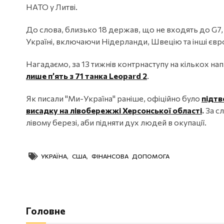
НАТО у Литві.
До слова, близько 18 держав, що не входять до G7,
Україні, включаючи Нідерланди, Швецію та інші євро
Нагадаємо, за 13 тижнів контрнаступу на кількох нап
лише п’ять з 71 танка Leopard 2
.
Як писали "Ми-Україна" раніше, офіційно було
підтв
висадку на лівобережжі Херсонської області
.
За с
лівому березі, аби підняти дух людей в окупації.
УКРАЇНА
,
США
,
ФІНАНСОВА ДОПОМОГА
Головне