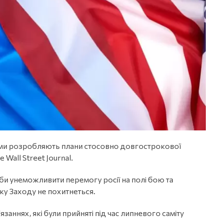
ами розробляють плани стосовно довгострокової
e Wall Street Journal.
, аби унеможливити перемогу росії на полі бою та
ку Заходу не похитнеться.
язаннях, які були прийняті під час липневого саміту