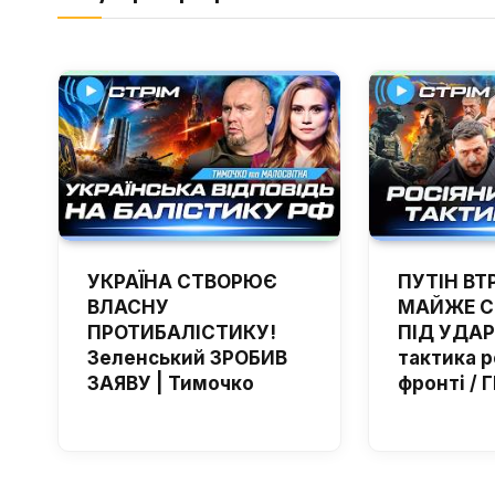
УКРАЇНА СТВОРЮЄ
ПУТІН ВТ
ВЛАСНУ
МАЙЖЕ С
ПРОТИБАЛІСТИКУ!
ПІД УДАР
Зеленський ЗРОБИВ
тактика р
ЗАЯВУ | Тимочко
фронті /