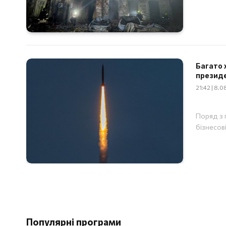
Багато 
презид
21:42 | 8.
Поряд з 
бізнесов
Популярні програми