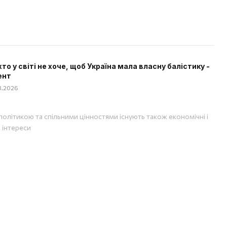
хто у світі не хоче, щоб Україна мала власну балістику -
ент
08.2026
політикою та спільними цінностями існують також економічні і
і інтереси