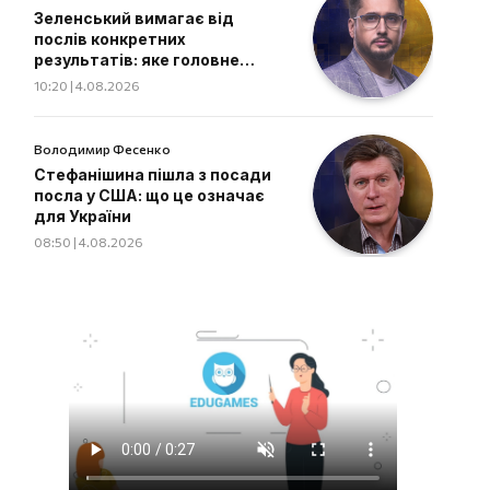
Зеленський вимагає від
послів конкретних
результатів: яке головне
завдання дипломатів
10:20 | 4.08.2026
Володимир Фесенко
Стефанішина пішла з посади
посла у США: що це означає
для України
08:50 | 4.08.2026