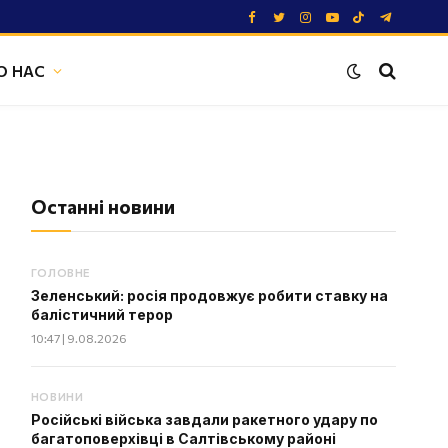
Facebook
Twitter
Instagram
YouTube
TikTok
Telegram
О НАС
Останні новини
ГОЛОВНЕ
Зеленський: росія продовжує робити ставку на
балістичний терор
10:47 | 9.08.2026
НОВИНИ
Російські війська завдали ракетного удару по
багатоповерхівці в Салтівському районі