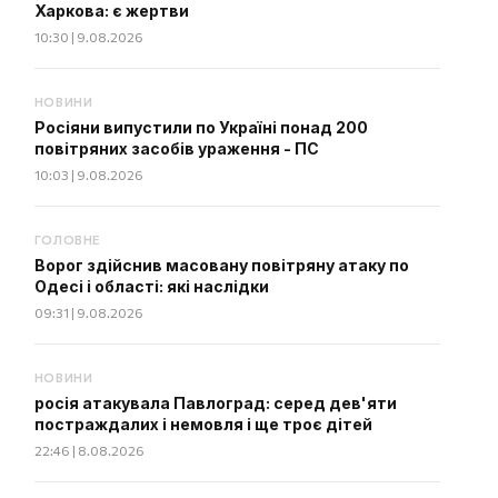
Харкова: є жертви
10:30 | 9.08.2026
НОВИНИ
Росіяни випустили по Україні понад 200
повітряних засобів ураження - ПС
10:03 | 9.08.2026
ГОЛОВНЕ
Ворог здійснив масовану повітряну атаку по
Одесі і області: які наслідки
09:31 | 9.08.2026
НОВИНИ
росія атакувала Павлоград: серед дев'яти
постраждалих і немовля і ще троє дітей
22:46 | 8.08.2026