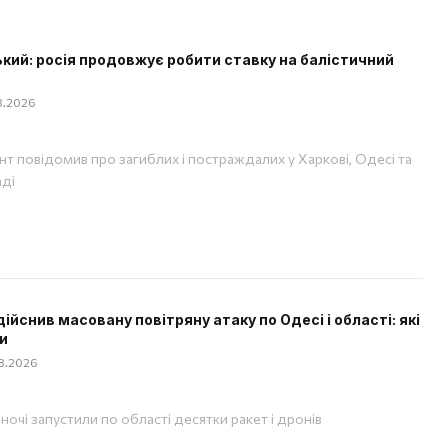
кий: росія продовжує робити ставку на балістичний
08.2026
т повідомив про загиблих і постраждалих у Харкові, Одесі та
аді
дійснив масовану повітряну атаку по Одесі і області: які
и
08.2026
вночі запустили по області десятки ракет і дронів