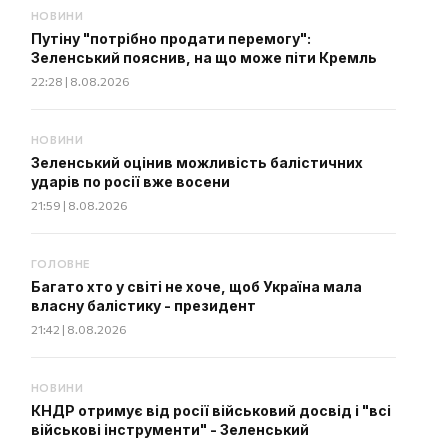
НОВИНИ
Путіну "потрібно продати перемогу":
Зеленський пояснив, на що може піти Кремль
22:28 | 8.08.2026
НОВИНИ
Зеленський оцінив можливість балістичних
ударів по росії вже восени
21:59 | 8.08.2026
ГОЛОВНЕ
Багато хто у світі не хоче, щоб Україна мала
власну балістику - президент
21:42 | 8.08.2026
НОВИНИ
КНДР отримує від росії військовий досвід і "всі
військові інструменти" - Зеленський