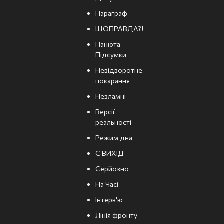
Параграф
ЩОПРАВДА?!
Панюта
Підсумки
Невідворотне
покарання
Незламні
Версії
реальності
Режим дна
Є ВИХІД
Серйозно
На Часі
Інтерв'ю
Лінія фронту