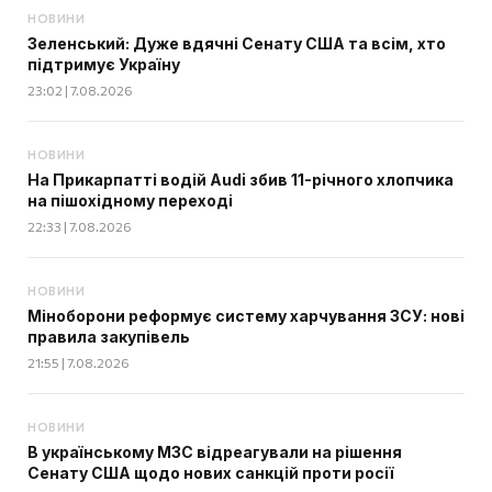
НОВИНИ
Зеленський: Дуже вдячні Сенату США та всім, хто
підтримує Україну
23:02 | 7.08.2026
НОВИНИ
На Прикарпатті водій Audi збив 11-річного хлопчика
на пішохідному переході
22:33 | 7.08.2026
НОВИНИ
Міноборони реформує систему харчування ЗСУ: нові
правила закупівель
21:55 | 7.08.2026
НОВИНИ
В українському МЗС відреагували на рішення
Сенату США щодо нових санкцій проти росії