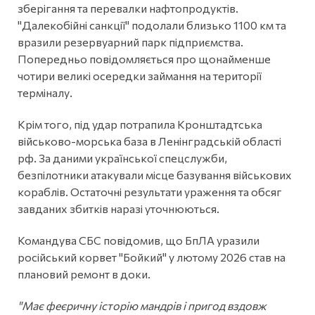
зберігання та перевалки нафтопродуктів.
"Далекобійні санкції" подолали близько 1100 км та
вразили резервуарний парк підприємства.
Попередньо повідомляється про щонайменше
чотири великі осередки займання на території
терміналу.
Крім того, під удар потрапила Кронштадтська
військово-морська база в Ленінградській області
рф. За даними української спецслужби,
безпілотники атакували місце базування військових
кораблів. Остаточні результати ураження та обсяг
завданих збитків наразі уточнюються.
Командува СБС повідомив, що БпЛА уразили
російський корвет "Бойкий" у лютому 2026 став на
плановий ремонт в доки.
"Має феєричну історію мандрів і пригод вздовж