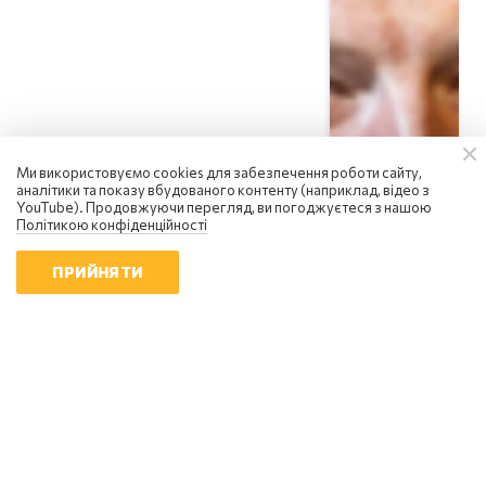
Сергій Фурса
росія посилює інформаційну
Ми використовуємо cookies для забезпечення роботи сайту,
війну: чому українцям не варто
аналітики та показу вбудованого контенту (наприклад, відео з
YouTube). Продовжуючи перегляд, ви погоджуєтеся з нашою
піддаватися паніці
Політикою конфіденційності
18:01 | 6.08.2026
ПРИЙНЯТИ