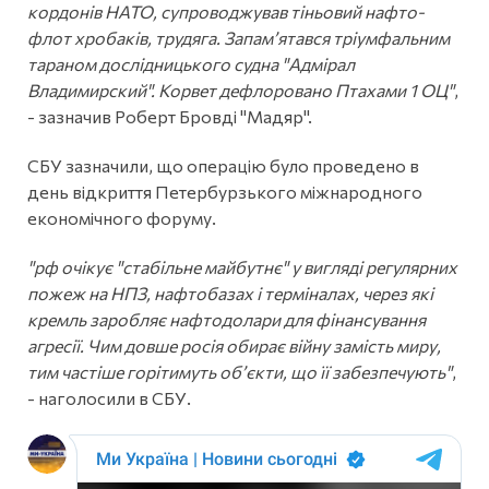
кордонів НАТО, супроводжував тіньовий нафто-
флот хробаків, трудяга. Запамʼятався тріумфальним
тараном дослідницького судна "Адмірал
Владимирский". Корвет дефлоровано Птахами 1 ОЦ"
,
- зазначив Роберт Бровді "Мадяр".
СБУ зазначили, що операцію було проведено в
день відкриття Петербурзького міжнародного
економічного форуму.
"рф очікує "стабільне майбутнє" у вигляді регулярних
пожеж на НПЗ, нафтобазах і терміналах, через які
кремль заробляє нафтодолари для фінансування
агресії. Чим довше росія обирає війну замість миру,
тим частіше горітимуть об’єкти, що її забезпечують"
,
- наголосили в СБУ.