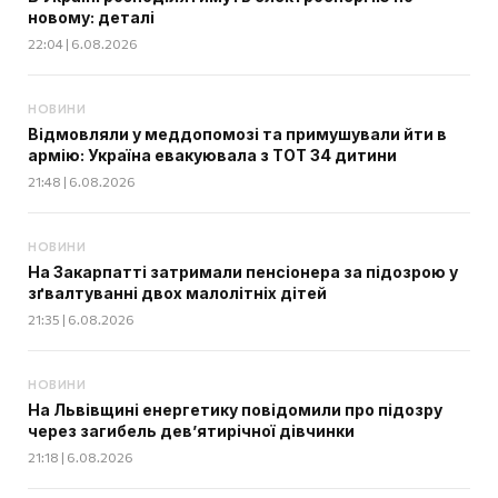
новому: деталі
22:04 | 6.08.2026
НОВИНИ
Відмовляли у меддопомозі та примушували йти в
армію: Україна евакуювала з ТОТ 34 дитини
21:48 | 6.08.2026
НОВИНИ
На Закарпатті затримали пенсіонера за підозрою у
зґвалтуванні двох малолітніх дітей
21:35 | 6.08.2026
НОВИНИ
На Львівщині енергетику повідомили про підозру
через загибель дев’ятирічної дівчинки
21:18 | 6.08.2026